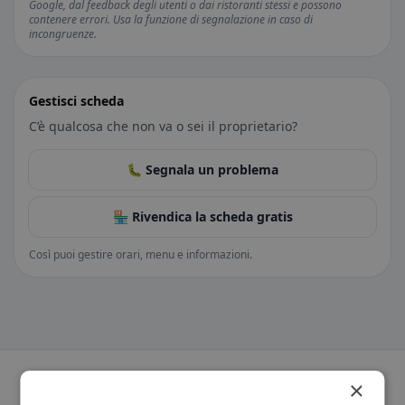
Google, dal feedback degli utenti o dai ristoranti stessi e possono
contenere errori. Usa la funzione di segnalazione in caso di
incongruenze.
Gestisci scheda
C’è qualcosa che non va o sei il proprietario?
🐛 Segnala un problema
🏪 Rivendica la scheda gratis
Così puoi gestire orari, menu e informazioni.
×