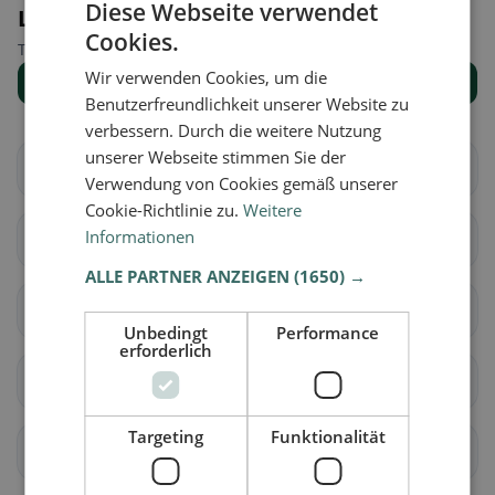
Diese Webseite verwendet
Luoghi nelle vicinanze
Cookies.
Trova il luogo giusto per la tua ricerca di ristoranti.
Wir verwenden Cookies, um die
Mostra tutti i luoghi
Benutzerfreundlichkeit unserer Website zu
verbessern. Durch die weitere Nutzung
unserer Webseite stimmen Sie der
Abbiategrasso
Albairate
Verwendung von Cookies gemäß unserer
Cookie-Richtlinie zu.
Weitere
Informationen
Arconate
Arese
ALLE PARTNER ANZEIGEN
(1650) →
Arluno
Assago
Unbedingt
Performance
erforderlich
Bareggio
Basiano
Targeting
Funktionalität
Basiglio
Bellinzago Lombardo