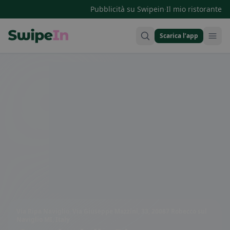
·
Pubblicità su Swipein
Il mio ristorante
Scarica l’app
Swipein Homepage
Via Ripa Naviglio, Via Giuseppe Mazzini, 33, 20087 Robecco sul
Naviglio MI, Italy