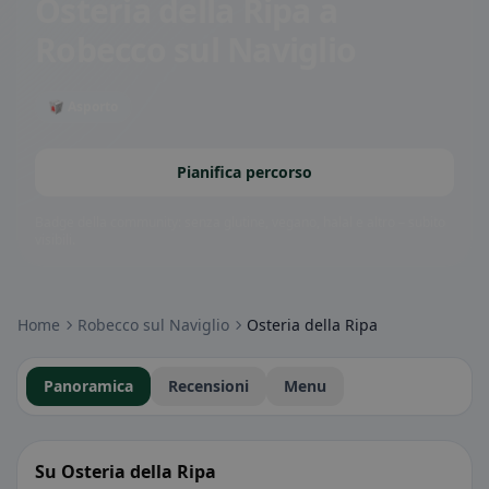
Osteria della Ripa
a
Robecco sul Naviglio
🥡 Asporto
Pianifica percorso
Badge della community: senza glutine, vegano, halal e altro – subito
visibili.
Home
Robecco sul Naviglio
Osteria della Ripa
Panoramica
Recensioni
Menu
Su Osteria della Ripa