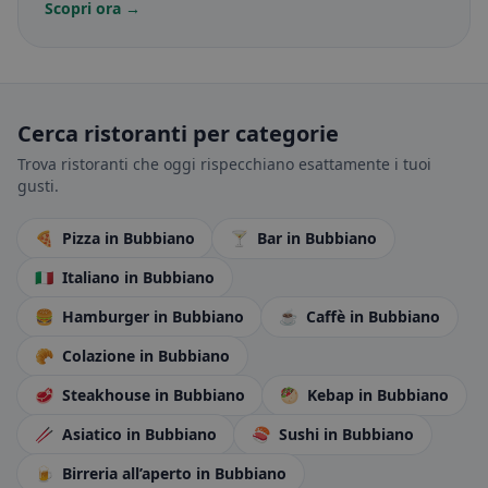
Scopri ora →
Cerca ristoranti per categorie
Trova ristoranti che oggi rispecchiano esattamente i tuoi
gusti.
🍕
Pizza
in Bubbiano
🍸
Bar
in Bubbiano
🇮🇹
Italiano
in Bubbiano
🍔
Hamburger
in Bubbiano
☕
Caffè
in Bubbiano
🥐
Colazione
in Bubbiano
🥩
Steakhouse
in Bubbiano
🥙
Kebap
in Bubbiano
🥢
Asiatico
in Bubbiano
🍣
Sushi
in Bubbiano
🍺
Birreria all’aperto
in Bubbiano