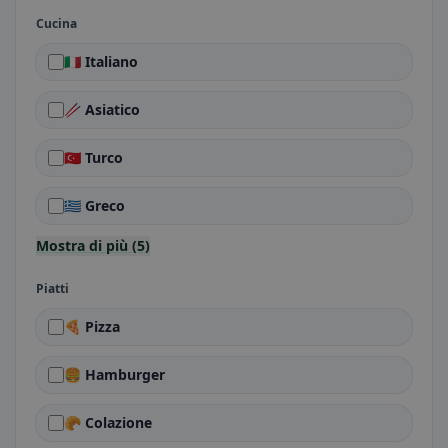
Cucina
🇮🇹 Italiano
🥢 Asiatico
🇹🇷 Turco
🇬🇷 Greco
Mostra di più (5)
Piatti
🍕 Pizza
🍔 Hamburger
🥐 Colazione