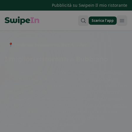
·
Pubblicità su Swipein
Il mio ristorante
Scarica l’app
Swipein Homepage
📍 Entdecke Restaurants, Bars & Cafés
I migliori ristoranti a Bubbiano
Se stai cercando deliziosi ristoranti a Bubbiano, Lombardei,
sei nel posto giusto! Con una varietà di opzioni culinarie,
Bubbiano offre una vasta gamma di ristoranti che soddisfano
tutti i gusti. Dai piatti tradizionali italiani alle prelibatezze
internazionali, troverai sicuramente qualcosa che ti piacerà.
Che tu stia cercando una cena romantica o un pranzo veloce,
i ristoranti di Bubbiano ti offrono un'esperienza culinaria
indimenticabile. Prenota ora e goditi una deliziosa
esperienza gastronomica a Bubbiano!