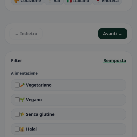
🥐 Colazione
🍸 Bar
🇮🇹 Italiano
🍷 Enoteca
← Indietro
Avanti →
Filter
Reimposta
Alimentazione
🥕 Vegetariano
🌱 Vegano
🌾 Senza glutine
🕌 Halal