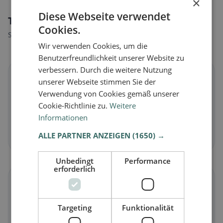
×
Diese Webseite verwendet
Tipi di alimentazione a Bubbiano
Cookies.
Scopri ristoranti adatti al tuo stile alimentare.
Wir verwenden Cookies, um die
Benutzerfreundlichkeit unserer Website zu
verbessern. Durch die weitere Nutzung
🌱
unserer Webseite stimmen Sie der
Verwendung von Cookies gemäß unserer
Vegano
in Bubbiano
Cookie-Richtlinie zu.
Weitere
Piatti vegetali e cucina vegana
Informationen
Scopri ora →
ALLE PARTNER ANZEIGEN
(1650) →
Unbedingt
Performance
erforderlich
🥕
Targeting
Funktionalität
Vegetariano
in Bubbiano
Piatti senza carne e classici vegetariani