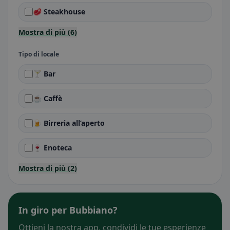
🥩 Steakhouse
Mostra di più (6)
Tipo di locale
🍸 Bar
☕ Caffè
🍺 Birreria all’aperto
🍷 Enoteca
Mostra di più (2)
In giro per Bubbiano?
Ottieni la nostra app, condividi le tue esperienze