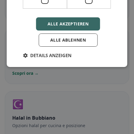
Scopri ora →
ALLE AKZEPTIEREN
🌾
ALLE ABLEHNEN
Senza glutine
in Bubbiano
DETAILS ANZEIGEN
Opzioni senza glutine e consigli della community
Scopri ora →
☪️
Halal
in Bubbiano
Opzioni halal per cucina e posizione