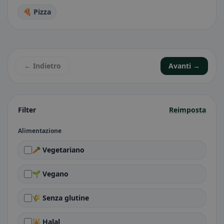
🍕 Pizza
← Indietro
Avanti →
Filter
Reimposta
Alimentazione
🥕 Vegetariano
🌱 Vegano
🌾 Senza glutine
🕌 Halal