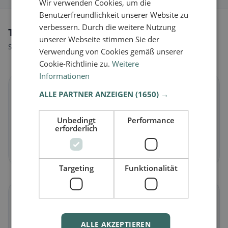
Wir verwenden Cookies, um die
Benutzerfreundlichkeit unserer Website zu
verbessern. Durch die weitere Nutzung
Tipi di alimentazione a Basiano
unserer Webseite stimmen Sie der
Scopri ristoranti adatti al tuo stile alimentare.
Verwendung von Cookies gemäß unserer
Cookie-Richtlinie zu.
Weitere
Informationen
🌱
ALLE PARTNER ANZEIGEN
(1650) →
Vegano
in Basiano
Unbedingt
Performance
erforderlich
Piatti vegetali e cucina vegana
Scopri ora →
Targeting
Funktionalität
🥕
ALLE AKZEPTIEREN
Vegetariano
in Basiano