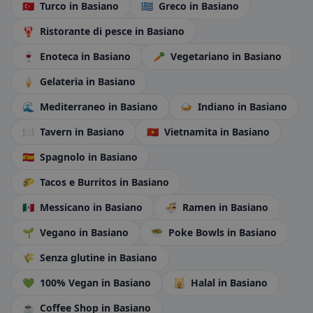
🇹🇷
Turco
in Basiano
🇬🇷
Greco
in Basiano
🦞
Ristorante di pesce
in Basiano
🍷
Enoteca
in Basiano
🥕
Vegetariano
in Basiano
🍦
Gelateria
in Basiano
🌊
Mediterraneo
in Basiano
🍛
Indiano
in Basiano
🍽️
Tavern
in Basiano
🇻🇳
Vietnamita
in Basiano
🇪🇸
Spagnolo
in Basiano
🌮
Tacos e Burritos
in Basiano
🇲🇽
Messicano
in Basiano
🍜
Ramen
in Basiano
🌱
Vegano
in Basiano
🥗
Poke Bowls
in Basiano
🌾
Senza glutine
in Basiano
💚
100% Vegan
in Basiano
🕌
Halal
in Basiano
☕
Coffee Shop
in Basiano