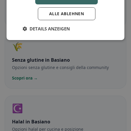
Piatti senza carne e classici vegetariani
ALLE ABLEHNEN
Scopri ora →
DETAILS ANZEIGEN
🌾
Senza glutine
in Basiano
Opzioni senza glutine e consigli della community
Scopri ora →
☪️
Halal
in Basiano
Opzioni halal per cucina e posizione