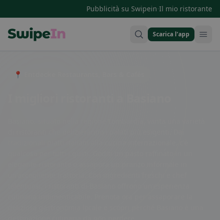
·
Pubblicità su Swipein
Il mio ristorante
Scarica l’app
Swipein Homepage
📍 Entdecke Restaurants, Bars & Cafés
I migliori ristoranti a Basiano
Basiano, situato nella regione Lombardia, vanta una varietà
di ristoranti che delizieranno i palati più esigenti. Dai
tradizionali piatti italiani alla cucina internazionale, c'è
qualcosa per tutti i gusti. Goditi un pasto raffinato in un
elegante ristorante o assapora un pranzo informale in
un'accogliente trattoria. Con ingredienti freschi e chef
talentuosi, i ristoranti di Basiano offrono un'esperienza
culinaria indimenticabile. Prenota ora per assaporare la
deliziosa gastronomia locale e scopri perché Basiano è una
destinazione culinaria da non perdere.