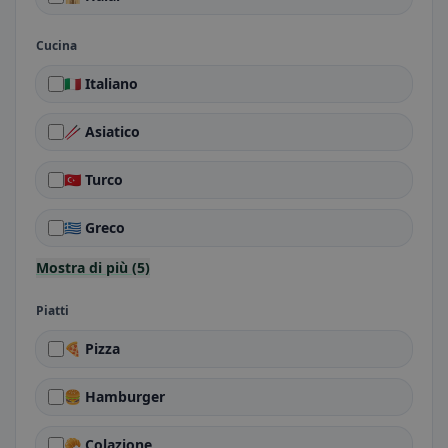
Cucina
🇮🇹 Italiano
🥢 Asiatico
🇹🇷 Turco
🇬🇷 Greco
Mostra di più (5)
Piatti
🍕 Pizza
🍔 Hamburger
🥐 Colazione