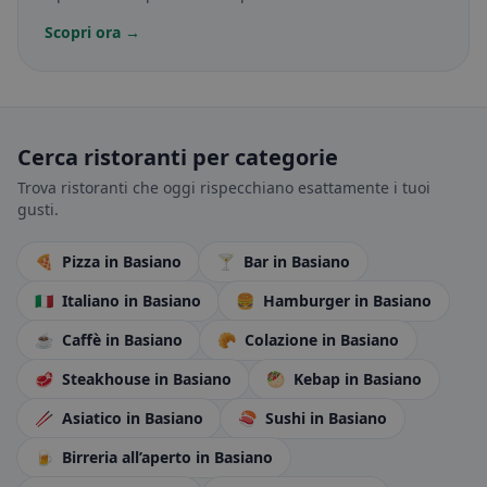
Scopri ora →
Cerca ristoranti per categorie
Trova ristoranti che oggi rispecchiano esattamente i tuoi
gusti.
🍕
Pizza
in Basiano
🍸
Bar
in Basiano
🇮🇹
Italiano
in Basiano
🍔
Hamburger
in Basiano
☕
Caffè
in Basiano
🥐
Colazione
in Basiano
🥩
Steakhouse
in Basiano
🥙
Kebap
in Basiano
🥢
Asiatico
in Basiano
🍣
Sushi
in Basiano
🍺
Birreria all’aperto
in Basiano