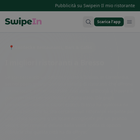
·
Pubblicità su Swipein
Il mio ristorante
Scarica l’app
Swipein Homepage
📍 Entdecke Restaurants, Bars & Cafés
I migliori ristoranti a Bresso
Se stai cercando un delizioso pasto a Bresso, in Lombardia,
sei nel posto giusto! Con una varietà di ristoranti che offrono
cucina locale e internazionale, non avrai difficoltà a trovare il
posto perfetto per soddisfare il tuo palato. Dai piatti
tradizionali italiani ai sapori esotici, Bresso ha qualcosa da
offrire a tutti. Che tu stia cercando un ristorante elegante per
una serata speciale o un locale accogliente per un pranzo
veloce, non rimarrai deluso dalla vasta scelta di opzioni
culinarie che questa città ha da offrire.