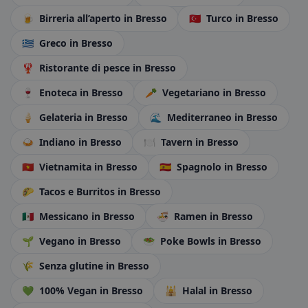
🍺
Birreria all’aperto
in Bresso
🇹🇷
Turco
in Bresso
🇬🇷
Greco
in Bresso
🦞
Ristorante di pesce
in Bresso
🍷
Enoteca
in Bresso
🥕
Vegetariano
in Bresso
🍦
Gelateria
in Bresso
🌊
Mediterraneo
in Bresso
🍛
Indiano
in Bresso
🍽️
Tavern
in Bresso
🇻🇳
Vietnamita
in Bresso
🇪🇸
Spagnolo
in Bresso
🌮
Tacos e Burritos
in Bresso
🇲🇽
Messicano
in Bresso
🍜
Ramen
in Bresso
🌱
Vegano
in Bresso
🥗
Poke Bowls
in Bresso
🌾
Senza glutine
in Bresso
💚
100% Vegan
in Bresso
🕌
Halal
in Bresso