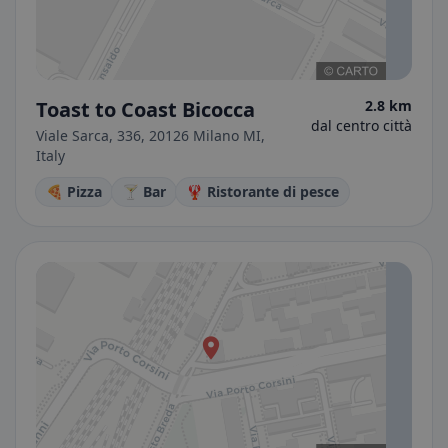
Toast to Coast Bicocca
2.8 km
dal centro città
Viale Sarca, 336, 20126 Milano MI,
Italy
🍕 Pizza
🍸 Bar
🦞 Ristorante di pesce