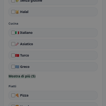
🌾 Senza glutine
🕌 Halal
Cucina
🇮🇹 Italiano
🥢 Asiatico
🇹🇷 Turco
🇬🇷 Greco
Mostra di più (5)
Piatti
🍕 Pizza