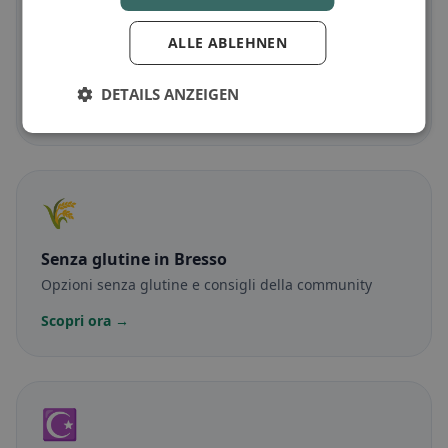
🥕
ALLE ABLEHNEN
Vegetariano
in Bresso
Piatti senza carne e classici vegetariani
DETAILS ANZEIGEN
Scopri ora →
🌾
Senza glutine
in Bresso
Opzioni senza glutine e consigli della community
Scopri ora →
☪️