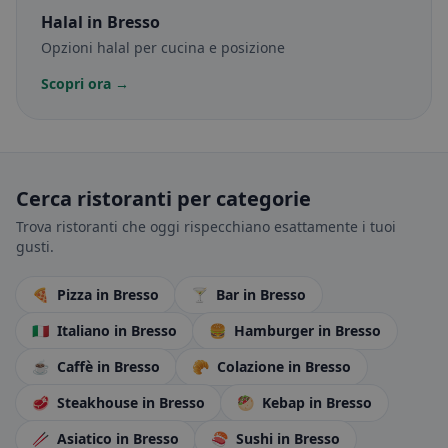
Halal
in Bresso
Opzioni halal per cucina e posizione
Scopri ora →
Cerca ristoranti per categorie
Trova ristoranti che oggi rispecchiano esattamente i tuoi
gusti.
🍕
Pizza
in Bresso
🍸
Bar
in Bresso
🇮🇹
Italiano
in Bresso
🍔
Hamburger
in Bresso
☕
Caffè
in Bresso
🥐
Colazione
in Bresso
🥩
Steakhouse
in Bresso
🥙
Kebap
in Bresso
🥢
Asiatico
in Bresso
🍣
Sushi
in Bresso