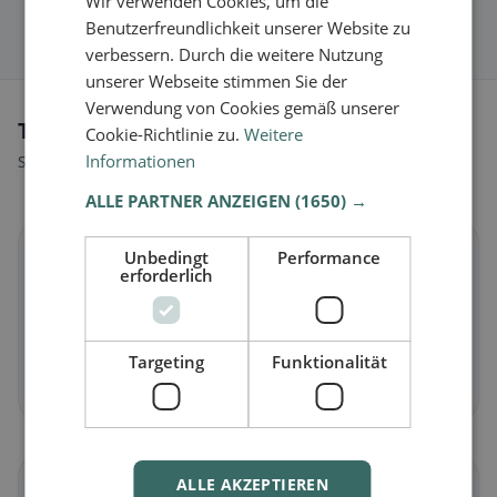
Wir verwenden Cookies, um die
Benutzerfreundlichkeit unserer Website zu
verbessern. Durch die weitere Nutzung
unserer Webseite stimmen Sie der
Verwendung von Cookies gemäß unserer
Tipi di alimentazione a Bresso
Cookie-Richtlinie zu.
Weitere
Informationen
Scopri ristoranti adatti al tuo stile alimentare.
ALLE PARTNER ANZEIGEN
(1650) →
🌱
Unbedingt
Performance
erforderlich
Vegano
in Bresso
Piatti vegetali e cucina vegana
Targeting
Funktionalität
Scopri ora →
ALLE AKZEPTIEREN