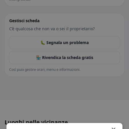
Gestisci scheda
C’è qualcosa che non va o sei il proprietario?
🐛 Segnala un problema
🏪 Rivendica la scheda gratis
Così puoi gestire orari, menu e informazioni.
Luoghi nelle vicinanze