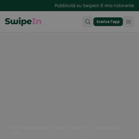
·
Pubblicità su Swipein
Il mio ristorante
Scarica l’app
Swipein Homepage
Piazza Gaetano Negri, 9, 20081 Cassinetta di Lugagnano MI,
Italy