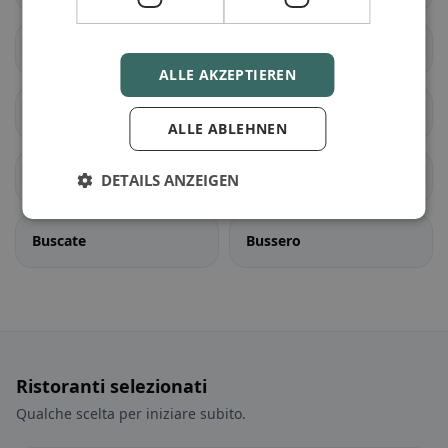
Binasco
Boffalora sopra Ticino
ALLE AKZEPTIEREN
Bollate
Bresso
ALLE ABLEHNEN
Bubbiano
Buccinasco
DETAILS ANZEIGEN
Buscate
Bussero
Ristoranti selezionati
Qualche scelta per iniziare subito.