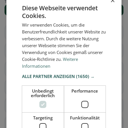
×
Trova il luogo giusto per la tua ricerca di ristoranti.
Diese Webseite verwendet
Mostra tutti i luoghi
Cookies.
Wir verwenden Cookies, um die
Benutzerfreundlichkeit unserer Website zu
Abbiategrasso
Albairate
verbessern. Durch die weitere Nutzung
unserer Webseite stimmen Sie der
Arconate
Arese
Verwendung von Cookies gemäß unserer
Cookie-Richtlinie zu.
Weitere
Informationen
Arluno
Assago
ALLE PARTNER ANZEIGEN
(1650) →
Bareggio
Basiano
Unbedingt
Performance
erforderlich
Basiglio
Bellinzago Lombardo
Targeting
Funktionalität
Bernate Ticino
Besate