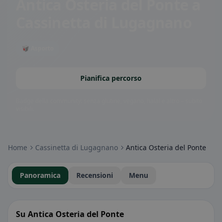
Antica Osteria del Ponte
a
Cassinetta di Lugagnano
🥡 Asporto
Pianifica percorso
Badge della community: senza glutine, vegano, halal e altro – subito
visibili.
Home
Cassinetta di Lugagnano
Antica Osteria del Ponte
Panoramica
Recensioni
Menu
Su Antica Osteria del Ponte