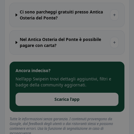
Ci sono parcheggi gratuiti presso Antica
+
Osteria del Ponte?
Nel Antica Osteria del Ponte è possibile
+
pagare con carta?
Ancora indeciso?
Nell’app Swipein trovi dettagli aggiuntivi, filtri e
badge della community aggiornati.
Scarica l’app
Tutte le informazioni senza garanzia. I contenuti provengono da
Google, dal feedback degli utenti o dai ristoranti stessi e possono
contenere errori. Usa la funzione di segnalazione in caso di
incongruenze.