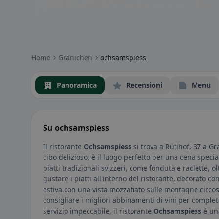
Badge della community: senza glutine, vegano, halal e altro – subi
Home
Gränichen
ochsamspiess
Panoramica
Recensioni
Menu
Su ochsamspiess
Il ristorante
Ochsamspiess
si trova a Rütihof, 37 a Gr
cibo delizioso, è il luogo perfetto per una cena speci
piatti tradizionali svizzeri, come fonduta e raclette, ol
gustare i piatti all'interno del ristorante, decorato con
estiva con una vista mozzafiato sulle montagne circost
consigliare i migliori abbinamenti di vini per complet
servizio impeccabile, il ristorante
Ochsamspiess
è una