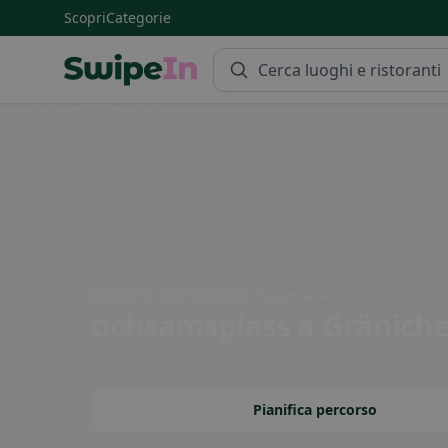
Scopri
Categorie
Swipein Homepage
Rütihof 37, 5722 Gränichen, Switzerland
ochsamspiess
a Gränich
Pianifica percorso