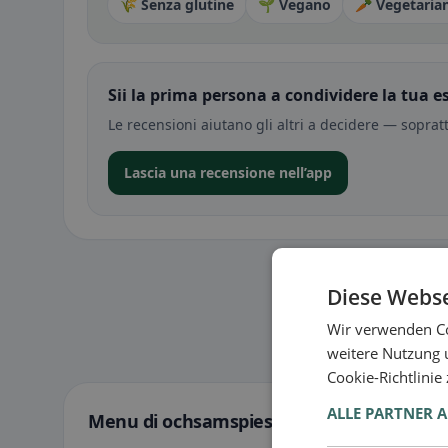
🌾 Senza glutine
🌱 Vegano
🥕 Vegetaria
Sii la prima persona a condividere la tua e
Le recensioni aiutano gli altri a decidere — soprat
Lascia una recensione nell’app
Diese Webse
Wir verwenden Co
weitere Nutzung 
Cookie-Richtlinie
ALLE PARTNER 
Menu di ochsamspiess a Gränichen