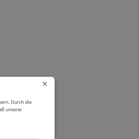
×
sern. Durch die
äß unserer