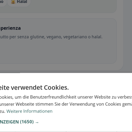
no
🕌 Halal
sperienza
tutto per senza glutine, vegano, vegetariano o halal.
ite verwendet Cookies.
okies, um die Benutzerfreundlichkeit unserer Website zu verbes
unserer Webseite stimmen Sie der Verwendung von Cookies gem
 zu.
Weitere Informationen
ANZEIGEN
(1650) →