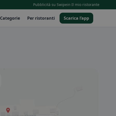
·
Pubblicità su Swipein
Il mio ristorante
Categorie
Per ristoranti
Scarica l’app