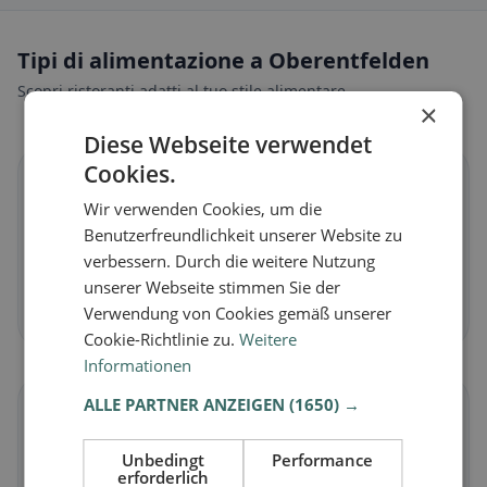
Tipi di alimentazione a Oberentfelden
Scopri ristoranti adatti al tuo stile alimentare.
×
Diese Webseite verwendet
Cookies.
🌱
Wir verwenden Cookies, um die
Benutzerfreundlichkeit unserer Website zu
Vegano
in Oberentfelden
verbessern. Durch die weitere Nutzung
Piatti vegetali e cucina vegana
unserer Webseite stimmen Sie der
Scopri ora →
Verwendung von Cookies gemäß unserer
Cookie-Richtlinie zu.
Weitere
Informationen
ALLE PARTNER ANZEIGEN
(1650) →
🥕
Unbedingt
Performance
Vegetariano
in Oberentfelden
erforderlich