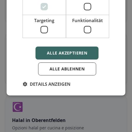
Piatti senza carne e classici vegetariani
Scopri ora →
Targeting
Funktionalität
🌾
ALLE AKZEPTIEREN
Senza glutine
in Oberentfelden
Opzioni senza glutine e consigli della community
ALLE ABLEHNEN
Scopri ora →
DETAILS ANZEIGEN
☪️
Halal
in Oberentfelden
Opzioni halal per cucina e posizione