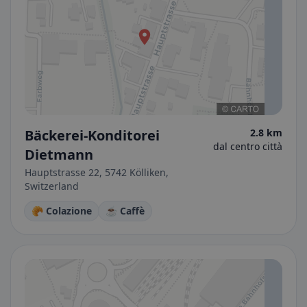
Bäckerei-Konditorei
2.8 km
dal centro città
Dietmann
Hauptstrasse 22, 5742 Kölliken,
Switzerland
🥐 Colazione
☕ Caffè