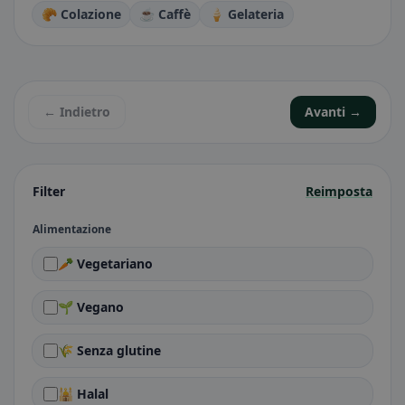
🥐 Colazione
☕ Caffè
🍦 Gelateria
← Indietro
Avanti →
Filter
Reimposta
Alimentazione
🥕 Vegetariano
🌱 Vegano
🌾 Senza glutine
🕌 Halal