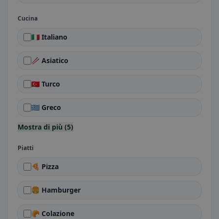
Cucina
🇮🇹 Italiano
🥢 Asiatico
🇹🇷 Turco
🇬🇷 Greco
Mostra di più (5)
Piatti
🍕 Pizza
🍔 Hamburger
🥐 Colazione