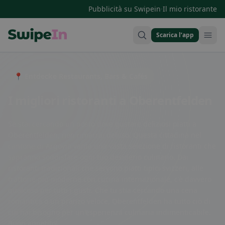
·
Pubblicità su Swipein
Il mio ristorante
Scarica l’app
Swipein Homepage
📍 Entdecke Restaurants, Bars & Cafés
I migliori ristoranti a Oberentfelden
Se stai cercando un posto dove gustare deliziosi piatti a
Oberentfelden, non rimarrai deluso. Questa cittadina nel
cantone di Argovia vanta una vasta selezione di ristoranti che
sapranno soddisfare ogni tuo desiderio culinario. Dai
ristoranti tradizionali che servono piatti tipici svizzeri, alle
trattorie più moderne con cucina internazionale, c'è davvero
qualcosa per tutti i gusti. Che tu stia cercando una cena
romantica o un pranzo veloce, Oberentfelden ha tutto ciò di
cui hai bisogno per un'esperienza culinaria indimenticabile.
Buon appetito!