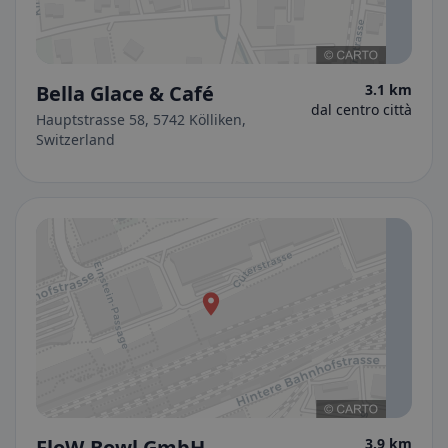
Bella Glace & Café
3.1 km
dal centro città
Hauptstrasse 58, 5742 Kölliken,
Switzerland
FloW-Bowl GmbH
3.9 km