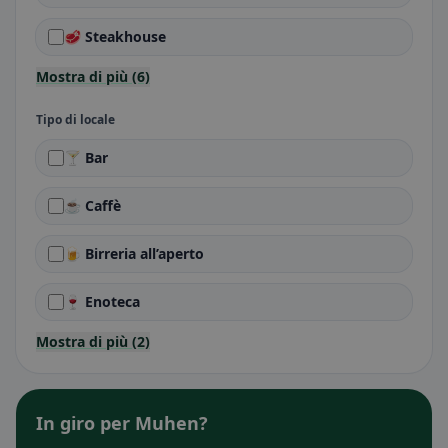
🥩 Steakhouse
Mostra di più (6)
Tipo di locale
🍸 Bar
☕ Caffè
🍺 Birreria all’aperto
🍷 Enoteca
Mostra di più (2)
In giro per Muhen?