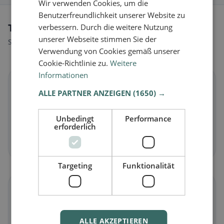
Wir verwenden Cookies, um die
Benutzerfreundlichkeit unserer Website zu
Tipi di alimentazione a Muhen
verbessern. Durch die weitere Nutzung
unserer Webseite stimmen Sie der
Scopri ristoranti adatti al tuo stile alimentare.
Verwendung von Cookies gemäß unserer
Cookie-Richtlinie zu.
Weitere
Informationen
🌱
ALLE PARTNER ANZEIGEN
(1650) →
Vegano
in Muhen
Unbedingt
Performance
Piatti vegetali e cucina vegana
erforderlich
Scopri ora →
Targeting
Funktionalität
🥕
Vegetariano
in Muhen
ALLE AKZEPTIEREN