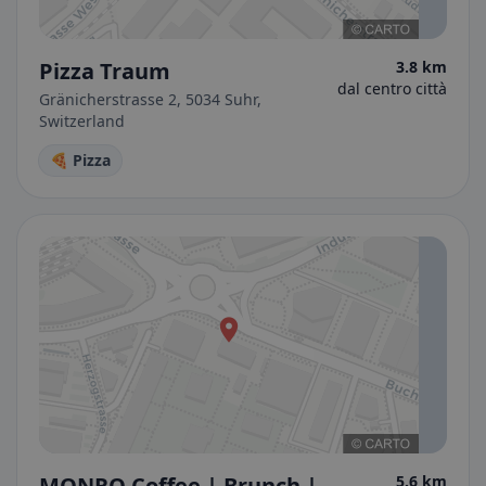
Pizza Traum
3.8 km
dal centro città
Gränicherstrasse 2, 5034 Suhr,
Switzerland
🍕 Pizza
MONRO Coffee | Brunch |
5.6 km