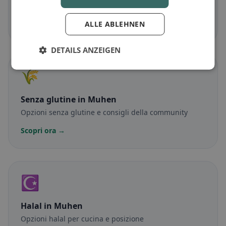
Piatti senza carne e classici vegetariani
Scopri ora →
ALLE ABLEHNEN
DETAILS ANZEIGEN
🌾
Senza glutine
in Muhen
Opzioni senza glutine e consigli della community
Scopri ora →
☪️
Halal
in Muhen
Opzioni halal per cucina e posizione