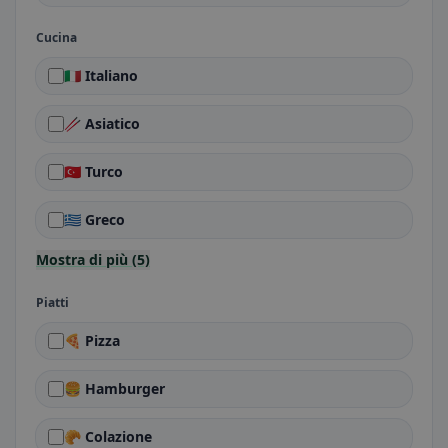
Cucina
🇮🇹 Italiano
🥢 Asiatico
🇹🇷 Turco
🇬🇷 Greco
Mostra di più (5)
Piatti
🍕 Pizza
🍔 Hamburger
🥐 Colazione