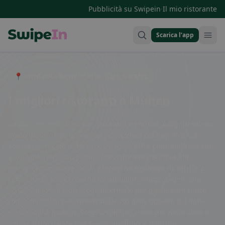
·
Pubblicità su Swipein
Il mio ristorante
Scarica l’app
Swipein Homepage
📍 Entdecke Restaurants, Bars & Cafés
I migliori ristoranti a Muhen
Se stai cercando deliziosi ristoranti a Muhen, Aargau, sei nel
posto giusto! Con una varietà di opzioni culinarie tra cui
scegliere, questo pittoresco villaggio offre piatti deliziosi che
soddisferanno ogni palato. Dai ristoranti gourmet alle
accoglienti trattorie locali, Muhen ha qualcosa da offrire a
tutti. Che tu stia cercando un ambiente elegante per una
cena romantica o un luogo informale per gustare un pasto
con la famiglia, non rimarrai deluso dalle opzioni culinarie
disponibili a Muhen. Scopri i migliori ristoranti della zona e
delizia il tuo palato con sapori autentici e deliziosi.