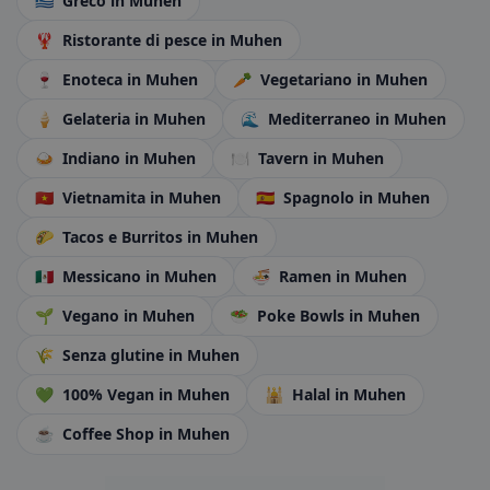
🇬🇷
Greco
in Muhen
🦞
Ristorante di pesce
in Muhen
🍷
Enoteca
in Muhen
🥕
Vegetariano
in Muhen
🍦
Gelateria
in Muhen
🌊
Mediterraneo
in Muhen
🍛
Indiano
in Muhen
🍽️
Tavern
in Muhen
🇻🇳
Vietnamita
in Muhen
🇪🇸
Spagnolo
in Muhen
🌮
Tacos e Burritos
in Muhen
🇲🇽
Messicano
in Muhen
🍜
Ramen
in Muhen
🌱
Vegano
in Muhen
🥗
Poke Bowls
in Muhen
🌾
Senza glutine
in Muhen
💚
100% Vegan
in Muhen
🕌
Halal
in Muhen
☕
Coffee Shop
in Muhen