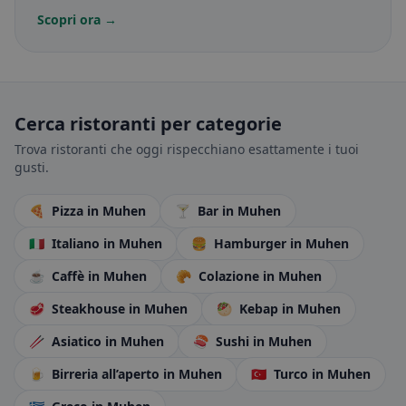
Scopri ora →
Cerca ristoranti per categorie
Trova ristoranti che oggi rispecchiano esattamente i tuoi
gusti.
🍕
Pizza
in Muhen
🍸
Bar
in Muhen
🇮🇹
Italiano
in Muhen
🍔
Hamburger
in Muhen
☕
Caffè
in Muhen
🥐
Colazione
in Muhen
🥩
Steakhouse
in Muhen
🥙
Kebap
in Muhen
🥢
Asiatico
in Muhen
🍣
Sushi
in Muhen
🍺
Birreria all’aperto
in Muhen
🇹🇷
Turco
in Muhen