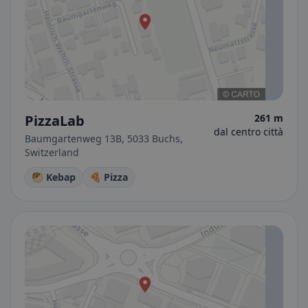
PizzaLab
261 m
dal centro città
Baumgartenweg 13B, 5033 Buchs,
Switzerland
🥙 Kebap
🍕 Pizza