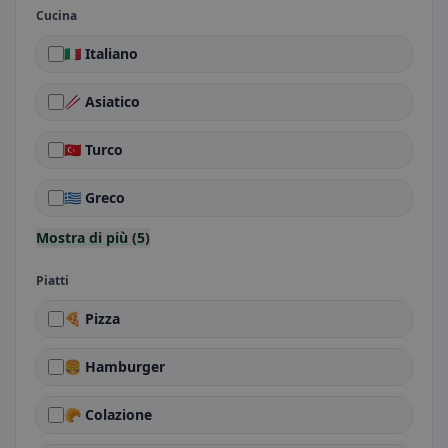
Cucina
🇮🇹 Italiano
🥢 Asiatico
🇹🇷 Turco
🇬🇷 Greco
Mostra di più (5)
Piatti
🍕 Pizza
🍔 Hamburger
🥐 Colazione