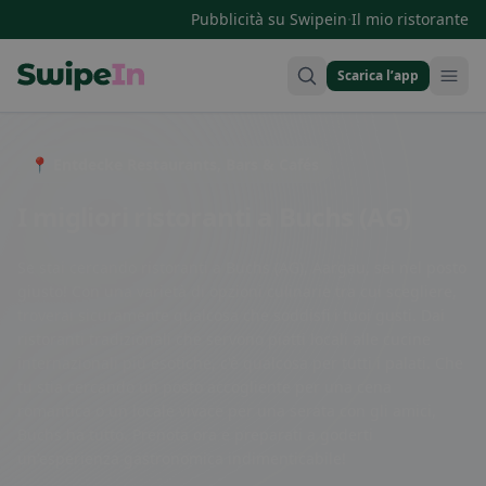
·
Pubblicità su Swipein
Il mio ristorante
Scarica l’app
Swipein Homepage
📍 Entdecke Restaurants, Bars & Cafés
I migliori ristoranti a Buchs (AG)
Se stai cercando ristoranti a Buchs (AG), Aargau, sei nel posto
giusto! Con una varietà di opzioni culinarie tra cui scegliere,
troverai sicuramente qualcosa che soddisfi i tuoi gusti. Dai
ristoranti tradizionali che servono piatti locali alle cucine
internazionali più esotiche, c'è qualcosa per tutti i palati. Che
tu stia cercando un posto accogliente per una cena
romantica o un locale vivace per una serata con gli amici,
Buchs ha tutto. Prenota ora e preparati a goderti
un'esperienza gastronomica indimenticabile!