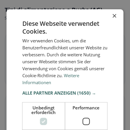
Tipi di alimentazione a Buchs (AG)
×
Scopri ristoranti adatti al tuo stile alimentare.
Diese Webseite verwendet
Cookies.
Wir verwenden Cookies, um die
🌱
Benutzerfreundlichkeit unserer Website zu
verbessern. Durch die weitere Nutzung
Vegano
in Buchs (AG)
unserer Webseite stimmen Sie der
Piatti vegetali e cucina vegana
Verwendung von Cookies gemäß unserer
Cookie-Richtlinie zu.
Weitere
Scopri ora →
Informationen
ALLE PARTNER ANZEIGEN
(1650) →
🥕
Unbedingt
Performance
erforderlich
Vegetariano
in Buchs (AG)
Piatti senza carne e classici vegetariani