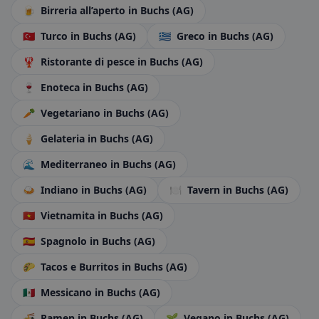
🍺
Birreria all’aperto
in Buchs (AG)
🇹🇷
Turco
in Buchs (AG)
🇬🇷
Greco
in Buchs (AG)
🦞
Ristorante di pesce
in Buchs (AG)
🍷
Enoteca
in Buchs (AG)
🥕
Vegetariano
in Buchs (AG)
🍦
Gelateria
in Buchs (AG)
🌊
Mediterraneo
in Buchs (AG)
🍛
Indiano
in Buchs (AG)
🍽️
Tavern
in Buchs (AG)
🇻🇳
Vietnamita
in Buchs (AG)
🇪🇸
Spagnolo
in Buchs (AG)
🌮
Tacos e Burritos
in Buchs (AG)
🇲🇽
Messicano
in Buchs (AG)
🍜
Ramen
in Buchs (AG)
🌱
Vegano
in Buchs (AG)