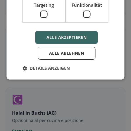
Targeting
Funktionalität
Scopri ora →
🌾
ALLE AKZEPTIEREN
Senza glutine
in Buchs (AG)
ALLE ABLEHNEN
Opzioni senza glutine e consigli della community
DETAILS ANZEIGEN
Scopri ora →
☪️
Halal
in Buchs (AG)
Opzioni halal per cucina e posizione
Scopri ora →