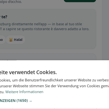
olpo d’occhio.
 te?
zburg direttamente nell’app — in base al tuo stile
RT a capire se questo ristorante è davvero adatto a loro.
no
🕌 Halal
sperienza
tutto per senza glutine, vegano, vegetariano o halal.
ite verwendet Cookies.
okies, um die Benutzerfreundlichkeit unserer Website zu verbes
unserer Webseite stimmen Sie der Verwendung von Cookies gem
 zu.
Weitere Informationen
ANZEIGEN
(1650) →