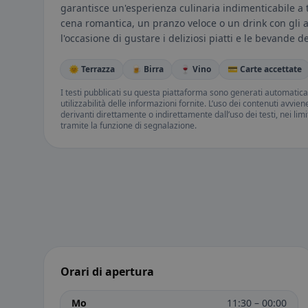
garantisce un'esperienza culinaria indimenticabile a t
cena romantica, un pranzo veloce o un drink con gli 
l'occasione di gustare i deliziosi piatti e le bevande d
🌞 Terrazza
🍺 Birra
🍷 Vino
💳 Carte accettate
I testi pubblicati su questa piattaforma sono generati automatic
utilizzabilità delle informazioni fornite. L’uso dei contenuti avvie
derivanti direttamente o indirettamente dall’uso dei testi, nei lim
tramite la funzione di segnalazione.
Orari di apertura
Mo
11:30 – 00:00