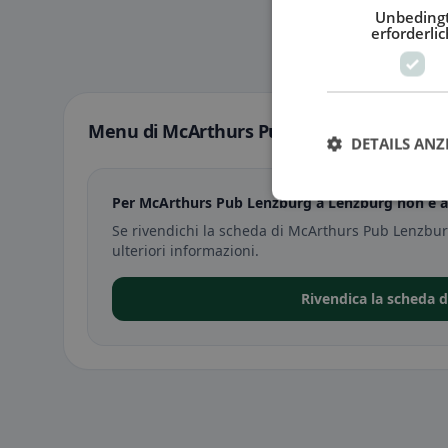
Unbeding
erforderlic
Menu di McArthurs Pub Lenzburg a Lenzb
DETAILS ANZ
Per McArthurs Pub Lenzburg a Lenzburg non è a
Se rivendichi la scheda di McArthurs Pub Lenzbu
ulteriori informazioni.
Rivendica la scheda 