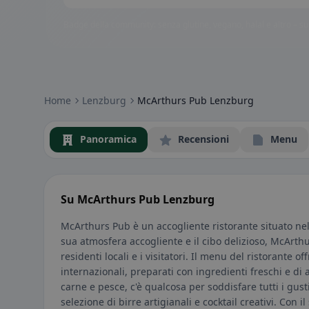
Badge della community: senza glutine, vegano, halal e altro – subi
Home
Lenzburg
McArthurs Pub Lenzburg
Panoramica
Recensioni
Menu
Su McArthurs Pub Lenzburg
McArthurs Pub è un accogliente ristorante situato nel
sua atmosfera accogliente e il cibo delizioso, McArt
residenti locali e i visitatori. Il menu del ristorante of
internazionali, preparati con ingredienti freschi e di a
carne e pesce, c'è qualcosa per soddisfare tutti i gus
selezione di birre artigianali e cocktail creativi. Con 