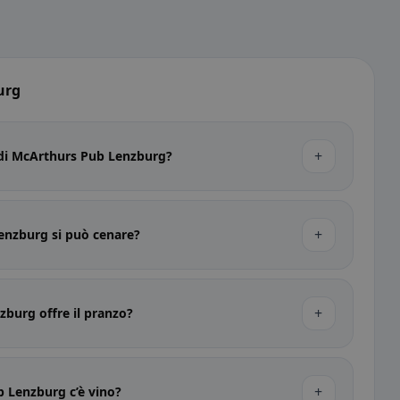
urg
+
o di McArthurs Pub Lenzburg?
+
enzburg si può cenare?
+
burg offre il pranzo?
+
 Lenzburg c’è vino?