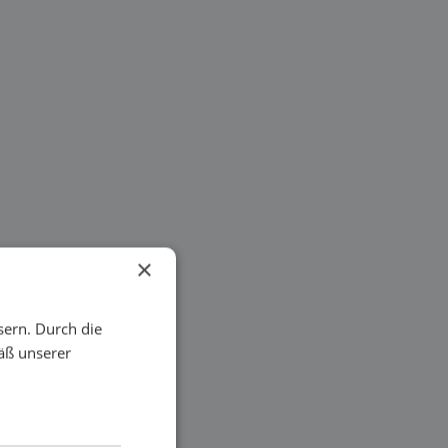
×
sern. Durch die
äß unserer