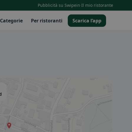
·
Pubblicità su Swipein
Il mio ristorante
Categorie
Per ristoranti
Scarica l’app
d