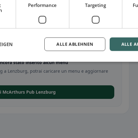
t
Performance
Targeting
Fu
h
urg
EIGEN
ALLE ABLEHNEN
ALLE A
ncora stato inserito alcun menu
rg a Lenzburg, potrai caricare un menu e aggiornare
di McArthurs Pub Lenzburg