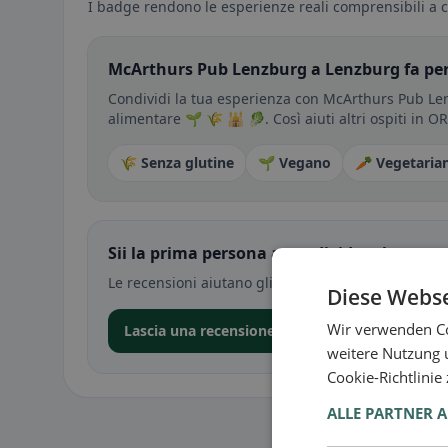
I badge rendono le esperienze reali comprensibili a c
McArthurs Pub Lenzburg a Lenzburg fa per
Condividi la tua esperienza con McArthurs Pub Len
alimentare 🌱 🌾 🕌 🥬. Così aiuti altri ospiti in O
🌾 Senza glutine
🌱 Vegano
🥕 Vegetaria
Sii la prima persona a condividere la tua e
Le recensioni aiutano gli altri a decidere — soprat
Diese Webse
Wir verwenden Co
Lascia una recensione nell’app
weitere Nutzung 
Cookie-Richtlinie
ALLE PARTNER 