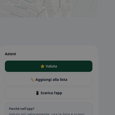
Azioni
⭐ Valuta
🏷️ Aggiungi alla lista
📱 Scarica l’app
Perché nell’app?
Valuta più velocemente, usa la lista e scopri