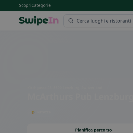
Scopri
Categorie
Swipein Homepage
Kirchgasse 28, 5600 Lenzburg, Switzerland
McArthurs Pub Lenzbur
🌤 Terrazza
Pianifica percorso