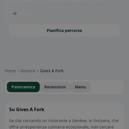
🥡 Asporto
Pianifica percorso
Badge della community: senza glutine, vegano, halal e altro – subito
visibili.
Home
Ginevra
Gives A Fork
Panoramica
Recensioni
Menu
Su Gives A Fork
Se stai cercando un ristorante a Genève, in Svizzera, che
offra un'esperienza culinaria eccezionale, non cercare