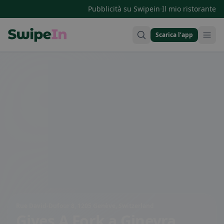
·
Pubblicità su Swipein
Il mio ristorante
Scarica l’app
Swipein Homepage
Rue David-Dufour 8, 1205 Genève, Switzerland
Gives A Fork
a Ginevra