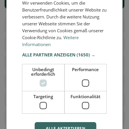
Wir verwenden Cookies, um die
Mostra tutti i luoghi
Benutzerfreundlichkeit unserer Website zu
verbessern. Durch die weitere Nutzung
unserer Webseite stimmen Sie der
Aire-la-Ville
Anières
Verwendung von Cookies gemäß unserer
Cookie-Richtlinie zu.
Weitere
Avully
Avusy
Informationen
ALLE PARTNER ANZEIGEN
(1650) →
Bardonnex
Bellevue
Unbedingt
Performance
erforderlich
Bernex
Carouge (GE)
Targeting
Funktionalität
Cartigny
Céligny
Chancy
Chêne-Bougeries
ALLE AKZEPTIEREN