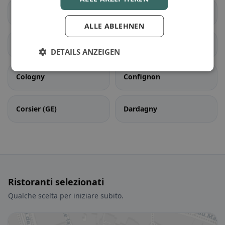
Chêne-Bourg
Choulex
ALLE ABLEHNEN
Collex-Bossy
Collonge-Bellerive
DETAILS ANZEIGEN
Cologny
Confignon
Corsier (GE)
Dardagny
Ristoranti selezionati
Qualche scelta per iniziare subito.