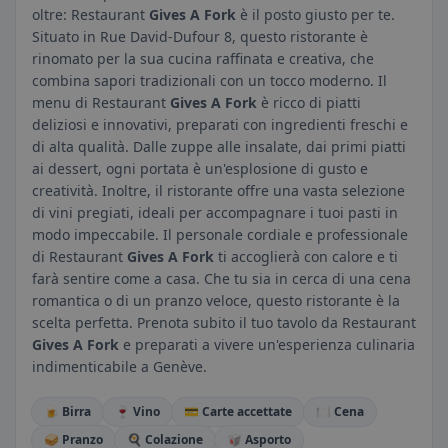
oltre: Restaurant
Gives A Fork
è il posto giusto per te.
Situato in Rue David-Dufour 8, questo ristorante è
rinomato per la sua cucina raffinata e creativa, che
combina sapori tradizionali con un tocco moderno. Il
menu di Restaurant
Gives A Fork
è ricco di piatti
deliziosi e innovativi, preparati con ingredienti freschi e
di alta qualità. Dalle zuppe alle insalate, dai primi piatti
ai dessert, ogni portata è un'esplosione di gusto e
creatività. Inoltre, il ristorante offre una vasta selezione
di vini pregiati, ideali per accompagnare i tuoi pasti in
modo impeccabile. Il personale cordiale e professionale
di Restaurant
Gives A Fork
ti accoglierà con calore e ti
farà sentire come a casa. Che tu sia in cerca di una cena
romantica o di un pranzo veloce, questo ristorante è la
scelta perfetta. Prenota subito il tuo tavolo da Restaurant
Gives A Fork
e preparati a vivere un'esperienza culinaria
indimenticabile a Genève.
🍺 Birra
🍷 Vino
💳 Carte accettate
🍽️ Cena
🥪 Pranzo
🍳 Colazione
🥡 Asporto