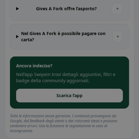
+
Gives A Fork offre l’asporto?
Nel Gives A Fork è possibile pagare con
+
carta?
Ancora indeciso?
Nell’app Swipein trovi dettagli aggiuntivi, filtri e
badge della community aggiornati.
Scarica l’app
Tutte le informazioni senza garanzia. I contenuti provengono da
Google, dal feedback degli utenti o dai ristoranti stessi e possono
contenere errori. Usa la funzione di segnalazione in caso di
incongruenze.