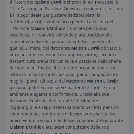
Il ristorante
Maison L'Orélic
si trova in Av. Industrielle
11, a Carouge, in Svizzera. Questo accogliente ristorante
è il luogo ideale per gustare deliziosi piatti in
un'atmosfera rilassante e accogliente. La cucina del
ristorante
Maison L'Orélic
è rinomata per la sua
eccellenza e creatività, offrendo piatti tradizionali e
innovativi realizzati con ingredienti freschi e di alta
qualità. Il menu del ristorante
Maison L'Orélic
è vario e
offre un'ampia selezione di antipasti, primi, secondi e
dessert, tutti preparati con cura e passione dallo chef e
dal suo team. Inoltre, il ristorante propone una ricca
lista di vini locali e internazionali per accompagnare al
meglio i piatti. Gli ospiti del ristorante
Maison L'Orélic
possono godere di un servizio attento e cortese in un
ambiente elegante e confortevole. Grazie alla sua
posizione centrale, il ristorante è facilmente
raggiungibile e rappresenta la scelta perfetta per una
cena romantica, un pranzo di lavoro o una serata tra
amici. Venite a scoprire le delizie culinarie del ristorante
Maison L'Orélic
e lasciatevi conquistare dalla sua
atmosfera unica e accogliente.