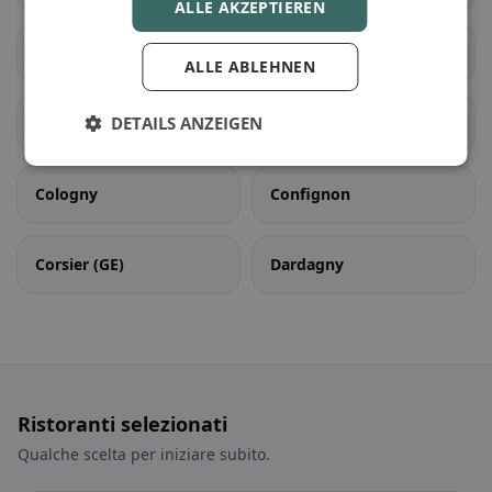
ALLE AKZEPTIEREN
Chêne-Bourg
Choulex
ALLE ABLEHNEN
DETAILS ANZEIGEN
Collex-Bossy
Collonge-Bellerive
Cologny
Confignon
Corsier (GE)
Dardagny
Ristoranti selezionati
Qualche scelta per iniziare subito.