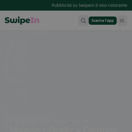
·
Pubblicità su Swipein
Il mio ristorante
Scarica l’app
Swipein Homepage
Av. Industrielle 11, 1227 Carouge, Switzerland
Maison L'Orélic
a Carouge