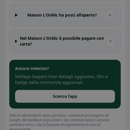
+
Maison L'Orélic ha posti all’aperto?
Nel Maison L'Orélic è possibile pagare con
+
carta?
Ancora indeciso?
Nell’app Swipein trovi dettagli aggiuntivi, filtri e
badge della community aggiornati.
Scarica l’app
Tutte le informazioni senza garanzia. I contenuti provengono da
Google, dal feedback degli utenti o dai ristoranti stessi e possono
contenere errori. Usa la funzione di segnalazione in caso di
incongruenze.