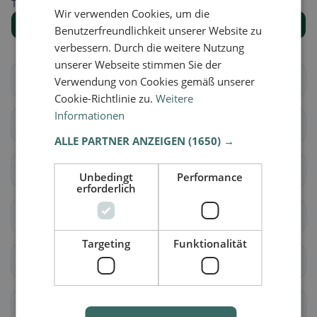
Trova il luogo giusto per la tua ricerca di ristoranti.
Wir verwenden Cookies, um die
Mostra tutti i luoghi
Benutzerfreundlichkeit unserer Website zu
verbessern. Durch die weitere Nutzung
unserer Webseite stimmen Sie der
Aire-la-Ville
Anières
Verwendung von Cookies gemäß unserer
Cookie-Richtlinie zu.
Weitere
Informationen
Avully
Avusy
ALLE PARTNER ANZEIGEN
(1650) →
Bardonnex
Bellevue
Unbedingt
Performance
erforderlich
Bernex
Carouge (GE)
Targeting
Funktionalität
Cartigny
Céligny
Chancy
Chêne-Bougeries