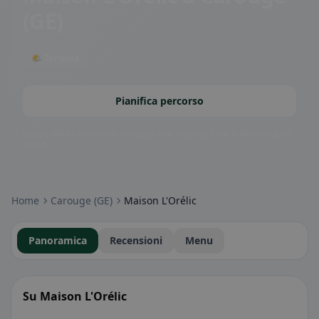
(GE)
🌤 Terrazza
Pianifica percorso
Badge della community: senza glutine, vegano, halal e altro – subito
visibili.
Home
Carouge (GE)
Maison L'Orélic
Panoramica
Recensioni
Menu
Su Maison L'Orélic