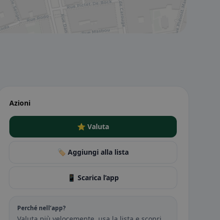
Azioni
⭐ Valuta
🏷️ Aggiungi alla lista
📱 Scarica l’app
Perché nell’app?
Valuta più velocemente, usa la lista e scopri