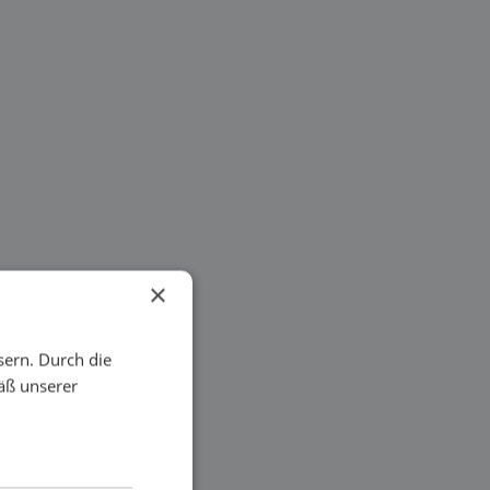
×
sern. Durch die
äß unserer