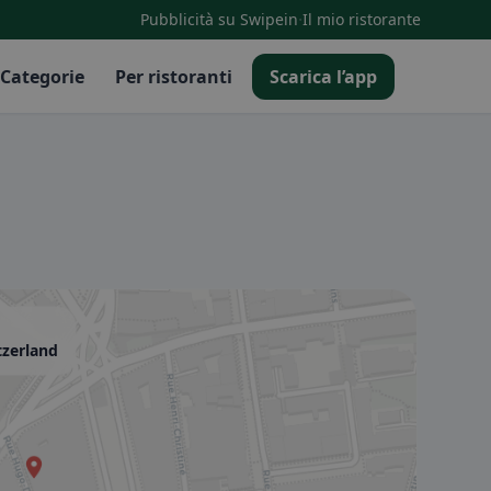
·
Pubblicità su Swipein
Il mio ristorante
Categorie
Per ristoranti
Scarica l’app
tzerland