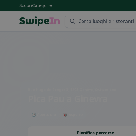
Scopri
Categorie
Swipein Homepage
Rue Hugo-de-Senger 3, 1205 Genève, Switzerland
Pica Pau
a Ginevra
🕒 Aperto ora
🥡 Asporto
Pianifica percorso