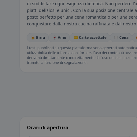
di soddisfare ogni esigenza dietetica. Non perdere l'oc
piatti deliziosi e unici. Con la sua posizione centrale
posto perfetto per una cena romantica o per una serata
conquistare dalla nostra cucina raffinata e dal nostro
🍺 Birra
🍷 Vino
💳 Carte accettate
🍽️ Cena
I testi pubblicati su questa piattaforma sono generati automatic
utilizzabilità delle informazioni fornite. L’uso dei contenuti avvie
derivanti direttamente o indirettamente dall’uso dei testi, nei lim
tramite la funzione di segnalazione.
Orari di apertura