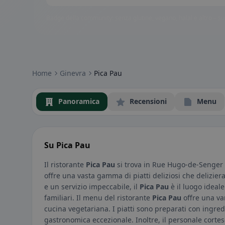
Badge della community: senza glutine, vegano, halal e altro – subi
Home
Ginevra
Pica Pau
Panoramica
Recensioni
Menu
Su Pica Pau
Il ristorante
Pica Pau
si trova in Rue Hugo-de-Senger 3
offre una vasta gamma di piatti deliziosi che delizier
e un servizio impeccabile, il
Pica Pau
è il luogo ideal
familiari. Il menu del ristorante
Pica Pau
offre una var
cucina vegetariana. I piatti sono preparati con ingred
gastronomica eccezionale. Inoltre, il personale cortese 