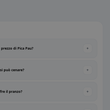
+
i prezzo di Pica Pau?
+
 si può cenare?
+
fre il pranzo?