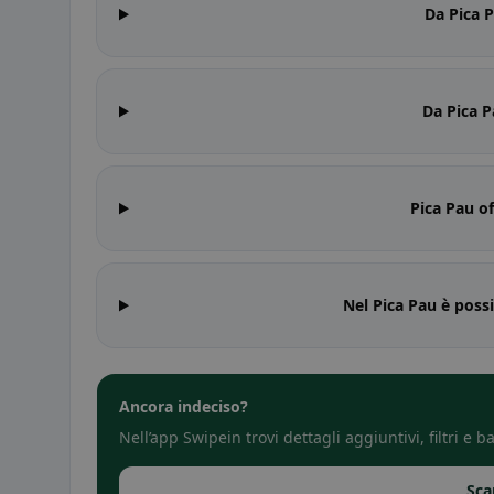
Da Pica P
Da Pica P
Pica Pau of
Nel Pica Pau è poss
Ancora indeciso?
Nell’app Swipein trovi dettagli aggiuntivi, filtri e
Sca