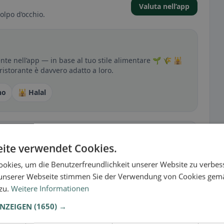
Valuta nell’app
olpo d’occhio.
nte nell’app — in base al tuo stile alimentare 🌱 🌾 🕌
 ristorante è davvero adatto a loro.
no
🕌 Halal
sperienza
ite verwendet Cookies.
tutto per senza glutine, vegano, vegetariano o halal.
okies, um die Benutzerfreundlichkeit unserer Website zu verbes
unserer Webseite stimmen Sie der Verwendung von Cookies gem
 zu.
Weitere Informationen
ANZEIGEN
(1650) →