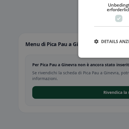
Unbeding
erforderlic
DETAILS ANZ
Menu di Pica Pau a Ginevra
Per Pica Pau a Ginevra non è ancora stato inser
Se rivendichi la scheda di Pica Pau a Ginevra, pot
informazioni.
Rivendica la