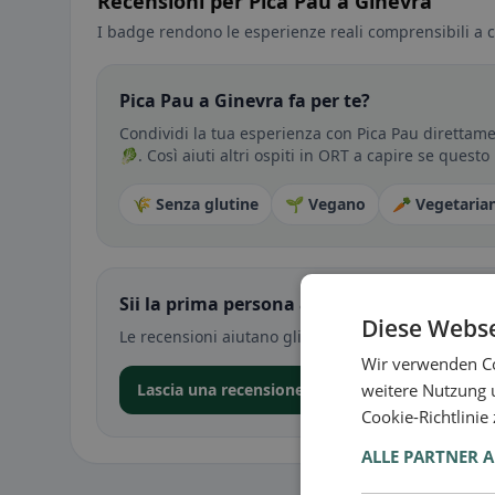
Recensioni per Pica Pau a Ginevra
I badge rendono le esperienze reali comprensibili a c
Pica Pau a Ginevra fa per te?
Condividi la tua esperienza con Pica Pau direttame
🥬. Così aiuti altri ospiti in ORT a capire se questo
🌾 Senza glutine
🌱 Vegano
🥕 Vegetaria
Sii la prima persona a condividere la tua e
Diese Webse
Le recensioni aiutano gli altri a decidere — soprat
Wir verwenden Co
weitere Nutzung 
Lascia una recensione nell’app
Cookie-Richtlinie
ALLE PARTNER 