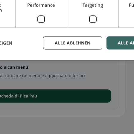
t
Performance
Targeting
Fu
h
EIGEN
ALLE ABLEHNEN
ALLE A
ito alcun menu
rai caricare un menu e aggiornare ulteriori
 scheda di Pica Pau