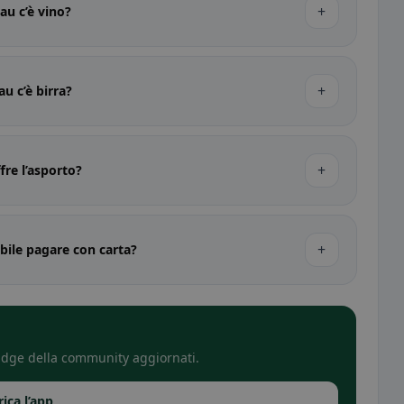
+
au c’è vino?
+
au c’è birra?
+
fre l’asporto?
+
ibile pagare con carta?
 badge della community aggiornati.
rica l’app