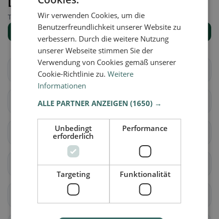
Luoghi nelle vicinanze
Wir verwenden Cookies, um die
Trova il luogo giusto per la tua ricerca di ristoranti.
Benutzerfreundlichkeit unserer Website zu
Mostra tutti i luoghi
verbessern. Durch die weitere Nutzung
unserer Webseite stimmen Sie der
Verwendung von Cookies gemäß unserer
Abbadia Cerreto
Bertonico
Cookie-Richtlinie zu.
Weitere
Informationen
Boffalora d'Adda
Borghetto Lodigiano
ALLE PARTNER ANZEIGEN
(1650) →
Unbedingt
Performance
Brembio
Casaletto Lodigiano
erforderlich
Casalmaiocco
Casalpusterlengo
Targeting
Funktionalität
Caselle Landi
Caselle Lurani