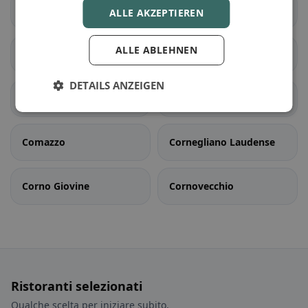
Castelnuovo Bocca
Castiglione d'Adda
ALLE AKZEPTIEREN
d'Adda
ALLE ABLEHNEN
Castiraga Vidardo
Cavenago d'Adda
DETAILS ANZEIGEN
Cervignano d'Adda
Codogno
Comazzo
Cornegliano Laudense
Corno Giovine
Cornovecchio
Ristoranti selezionati
Qualche scelta per iniziare subito.