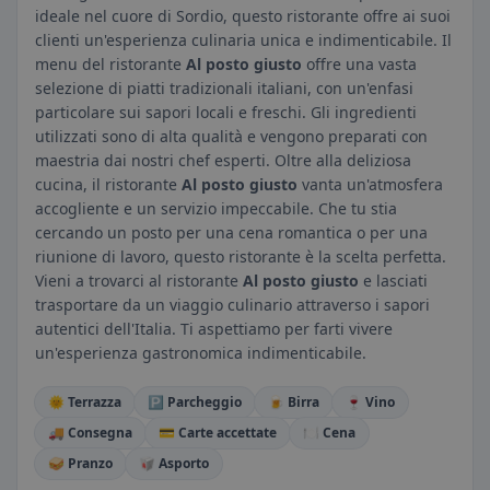
ideale nel cuore di Sordio, questo ristorante offre ai suoi
clienti un'esperienza culinaria unica e indimenticabile. Il
menu del ristorante
Al posto giusto
offre una vasta
selezione di piatti tradizionali italiani, con un'enfasi
particolare sui sapori locali e freschi. Gli ingredienti
utilizzati sono di alta qualità e vengono preparati con
maestria dai nostri chef esperti. Oltre alla deliziosa
cucina, il ristorante
Al posto giusto
vanta un'atmosfera
accogliente e un servizio impeccabile. Che tu stia
cercando un posto per una cena romantica o per una
riunione di lavoro, questo ristorante è la scelta perfetta.
Vieni a trovarci al ristorante
Al posto giusto
e lasciati
trasportare da un viaggio culinario attraverso i sapori
autentici dell'Italia. Ti aspettiamo per farti vivere
un'esperienza gastronomica indimenticabile.
🌞 Terrazza
🅿️ Parcheggio
🍺 Birra
🍷 Vino
🚚 Consegna
💳 Carte accettate
🍽️ Cena
🥪 Pranzo
🥡 Asporto