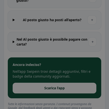
giusto?
+
Al posto giusto ha posti all’aperto?
Nel Al posto giusto è possibile pagare con
+
carta?
Ancora indeciso?
Nell’app Swipein trovi dettagli aggiuntivi, filtri e
badge della community aggiornati.
Scarica l’app
Tutte le informazioni senza garanzia. I contenuti provengono da
Google, dal feedback degli utenti o dai ristoranti stessi e possono