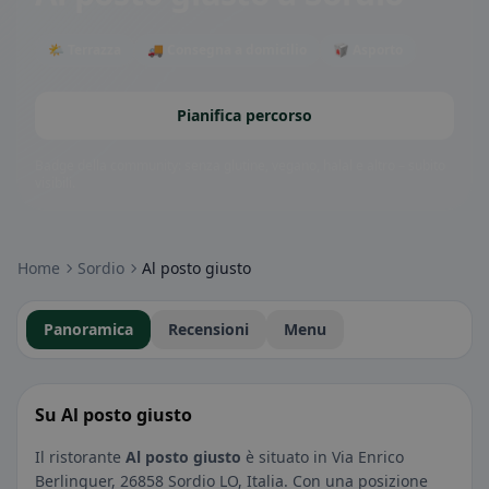
🌤 Terrazza
🚚 Consegna a domicilio
🥡 Asporto
Pianifica percorso
Badge della community: senza glutine, vegano, halal e altro – subito
visibili.
Home
Sordio
Al posto giusto
Panoramica
Recensioni
Menu
Su Al posto giusto
Il ristorante
Al posto giusto
è situato in Via Enrico
Berlinguer, 26858 Sordio LO, Italia. Con una posizione