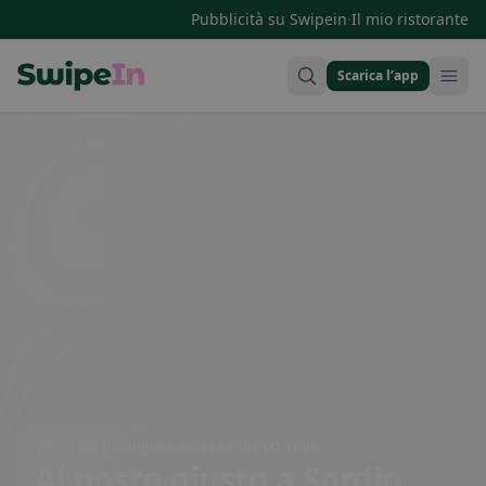
·
Pubblicità su Swipein
Il mio ristorante
Scarica l’app
Swipein Homepage
Via Enrico Berlinguer, 26858 Sordio LO, Italy
Al posto giusto
a Sordio