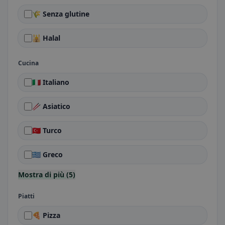
🌾 Senza glutine
🕌 Halal
Cucina
🇮🇹 Italiano
🥢 Asiatico
🇹🇷 Turco
🇬🇷 Greco
Mostra di più (5)
Piatti
🍕 Pizza