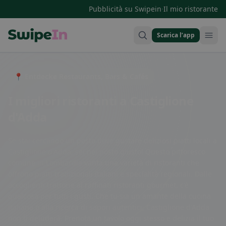
·
Pubblicità su Swipein
Il mio ristorante
Scarica l’app
Swipein Homepage
📍 Entdecke Restaurants, Bars & Cafés
I migliori ristoranti a Castiglione
d'Adda
Se stai cercando un posto dove gustare deliziosi piatti locali a
Castiglione d'Adda, sei nel posto giusto! Questo pittoresco
comune in Lombardia vanta una varietà di ristoranti che
offrono piatti tradizionali italiani e specialità regionali. Dalle
accoglienti trattorie ai raffinati ristoranti gourmet, c'è
qualcosa per tutti i gusti. Che tu sia un amante della cucina
italiana o alla ricerca di sapori autentici, Castiglione d'Adda
non ti deluderà. Prenota un tavolo oggi stesso e delizia il tuo