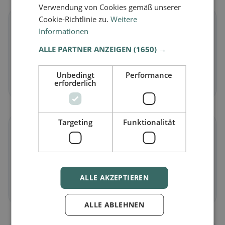
Verwendung von Cookies gemäß unserer
Cookie-Richtlinie zu.
Weitere
🥕
Informationen
ALLE PARTNER ANZEIGEN
(1650) →
Vegetariano
in Castiglione d'Adda
Piatti senza carne e classici vegetariani
Unbedingt
Performance
Scopri ora →
erforderlich
Targeting
Funktionalität
🌾
Senza glutine
in Castiglione d'Adda
Opzioni senza glutine e consigli della community
ALLE AKZEPTIEREN
Scopri ora →
ALLE ABLEHNEN