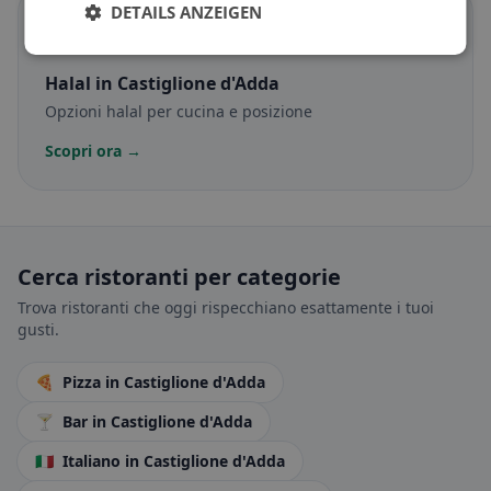
DETAILS ANZEIGEN
☪️
Halal
in Castiglione d'Adda
Opzioni halal per cucina e posizione
Scopri ora →
Cerca ristoranti per categorie
Trova ristoranti che oggi rispecchiano esattamente i tuoi
gusti.
🍕
Pizza
in Castiglione d'Adda
🍸
Bar
in Castiglione d'Adda
🇮🇹
Italiano
in Castiglione d'Adda