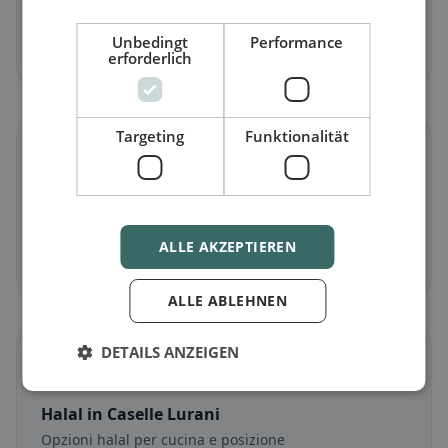
Piatti senza carne e classici vegetariani
Unbedingt
Performance
Scopri ora →
erforderlich
Targeting
Funktionalität
🌾
Senza glutine
in Caselle Lurani
Opzioni senza glutine e consigli della community
ALLE AKZEPTIEREN
Scopri ora →
ALLE ABLEHNEN
DETAILS ANZEIGEN
☪️
Halal
in Caselle Lurani
Opzioni halal per cucina e posizione