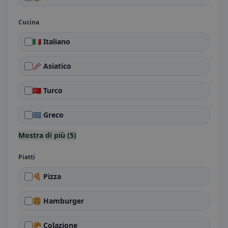
Cucina
🇮🇹 Italiano
🥢 Asiatico
🇹🇷 Turco
🇬🇷 Greco
Mostra di più (5)
Piatti
🍕 Pizza
🍔 Hamburger
🥐 Colazione