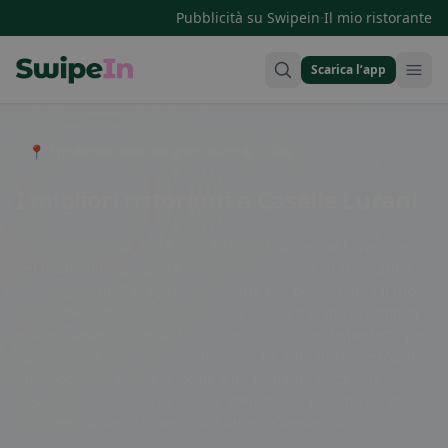
·
Pubblicità su Swipein
Il mio ristorante
Scarica l’app
Swipein Homepage
📍 Entdecke Restaurants, Bars & Cafés
I migliori ristoranti a Caselle Lurani
Se sei alla ricerca di deliziosi ristoranti a Caselle Lurani, sei
nel posto giusto! Questo incantevole comune in Lombardia
offre una varietà di opzioni culinarie che delizieranno il tuo
palato. Dai piatti tradizionali della cucina italiana ai raffinati
piatti gourmet, troverai sicuramente il ristorante perfetto per
soddisfare le tue voglie gastronomiche. Che tu stia cercando
un'accogliente trattoria locale o un elegante ristorante,
Caselle Lurani non ti deluderà. Prenota ora per una serata
indimenticabile di buon cibo e ottima compagnia!