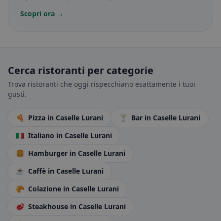
Scopri ora →
Cerca ristoranti per categorie
Trova ristoranti che oggi rispecchiano esattamente i tuoi
gusti.
🍕
Pizza
in Caselle Lurani
🍸
Bar
in Caselle Lurani
🇮🇹
Italiano
in Caselle Lurani
🍔
Hamburger
in Caselle Lurani
☕
Caffè
in Caselle Lurani
🥐
Colazione
in Caselle Lurani
🥩
Steakhouse
in Caselle Lurani