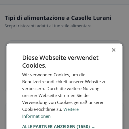
Tipi di alimentazione a Caselle Lurani
Scopri ristoranti adatti al tuo stile alimentare.
×
🌱
Diese Webseite verwendet
Cookies.
Vegano
in Caselle Lurani
Piatti vegetali e cucina vegana
Wir verwenden Cookies, um die
Benutzerfreundlichkeit unserer Website zu
Scopri ora →
verbessern. Durch die weitere Nutzung
unserer Webseite stimmen Sie der
Verwendung von Cookies gemäß unserer
Cookie-Richtlinie zu.
Weitere
🥕
Informationen
ALLE PARTNER ANZEIGEN
(1650) →
Vegetariano
in Caselle Lurani