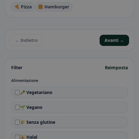
🍕 Pizza
🍔 Hamburger
← Indietro
Avanti →
Filter
Reimposta
Alimentazione
🥕 Vegetariano
🌱 Vegano
🌾 Senza glutine
🕌 Halal