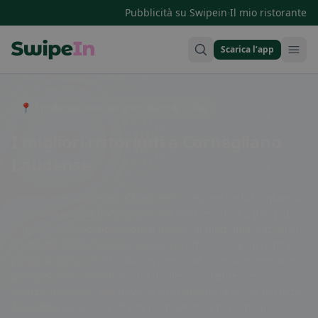
·
Pubblicità su Swipein
Il mio ristorante
Scarica l’app
Swipein Homepage
📍 Entdecke Restaurants, Bars & Cafés
I migliori ristoranti a Cornegliano
Laudense
Cornegliano Laudense, situato nella regione della Lombardia,
vanta una varietà di ristoranti che delizieranno i palati più
esigenti. Dai tradizionali piatti italiani ai piatti internazionali,
i ristoranti di Cornegliano Laudense offrono un'esperienza
culinaria unica. Che tu stia cercando un ristorante elegante
per una cena romantica o un locale accogliente per un
pranzo informale, qui troverai sicuramente la scelta perfetta.
Approfitta della ricca offerta gastronomica di Cornegliano