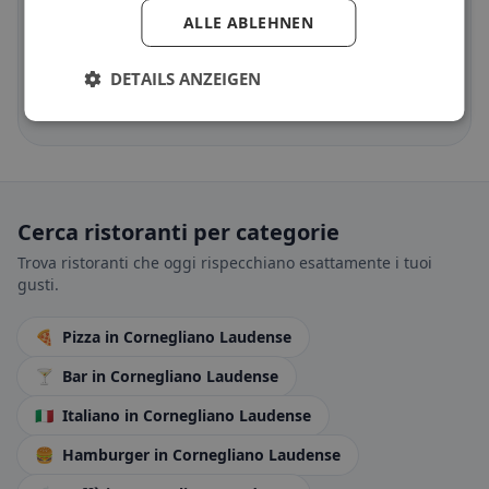
ALLE ABLEHNEN
Halal
in Cornegliano Laudense
Opzioni halal per cucina e posizione
DETAILS ANZEIGEN
Scopri ora →
Cerca ristoranti per categorie
Trova ristoranti che oggi rispecchiano esattamente i tuoi
gusti.
🍕
Pizza
in Cornegliano Laudense
🍸
Bar
in Cornegliano Laudense
🇮🇹
Italiano
in Cornegliano Laudense
🍔
Hamburger
in Cornegliano Laudense