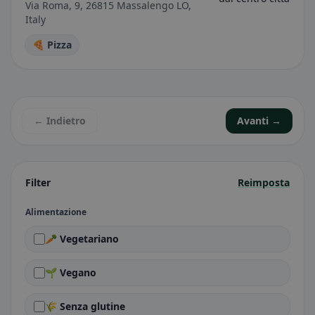
Via Roma, 9, 26815 Massalengo LO,
Italy
🍕 Pizza
← Indietro
Avanti →
Filter
Reimposta
Alimentazione
🥕 Vegetariano
🌱 Vegano
🌾 Senza glutine