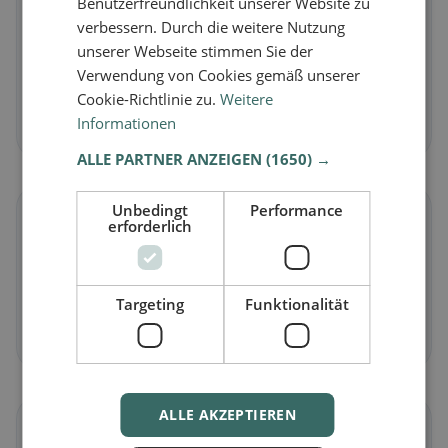
Benutzerfreundlichkeit unserer Website zu
🥕
verbessern. Durch die weitere Nutzung
unserer Webseite stimmen Sie der
Vegetariano
in Cornegliano Laudense
Verwendung von Cookies gemäß unserer
Piatti senza carne e classici vegetariani
Cookie-Richtlinie zu.
Weitere
Informationen
Scopri ora →
ALLE PARTNER ANZEIGEN
(1650) →
Unbedingt
Performance
🌾
erforderlich
Senza glutine
in Cornegliano Laudense
Opzioni senza glutine e consigli della community
Targeting
Funktionalität
Scopri ora →
ALLE AKZEPTIEREN
☪️