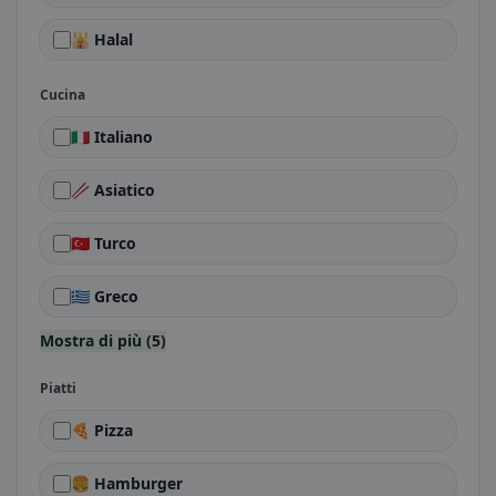
🕌 Halal
Cucina
🇮🇹 Italiano
🥢 Asiatico
🇹🇷 Turco
🇬🇷 Greco
Mostra di più (5)
Piatti
🍕 Pizza
🍔 Hamburger