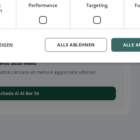
t
Performance
Targeting
Fu
h
EIGEN
ALLE ABLEHNEN
ALLE A
serito alcun menu
potrai caricare un menu e aggiornare ulteriori
scheda di Al Bar 50