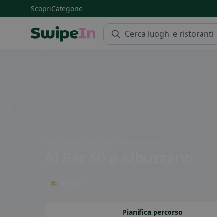
Scopri
Categorie
Swipein Homepage
Piazza Venco, 27010 Albuzzano PV, Italy
Al Bar 50
a Albuzzano
🌤 Terrazza
Pianifica percorso