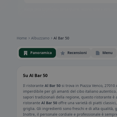
Badge della community: senza glutine, vegano, halal e altro – subi
Home
Albuzzano
Al Bar 50
Panoramica
Recensioni
Menu
Su Al Bar 50
Il ristorante
Al Bar 50
si trova in Piazza Venco, 27010 
imperdibile per gli amanti del cibo italiano autentic
sapori tradizionali della regione, questo ristorante è 
ristorante
Al Bar 50
offre una varietà di piatti classici
griglia. Gli ingredienti sono freschi e di alta qualit
Inoltre, il personale cordiale e professionale è sempre