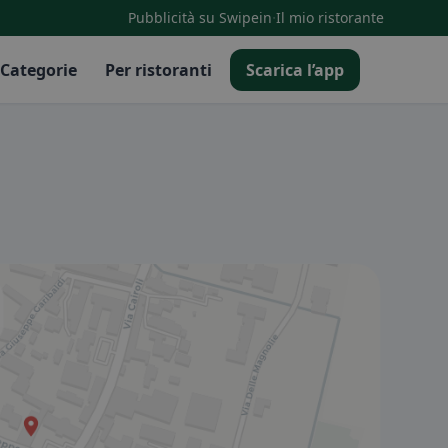
·
Pubblicità su Swipein
Il mio ristorante
Categorie
Per ristoranti
Scarica l’app