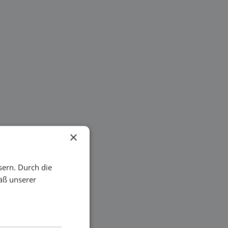
×
sern. Durch die
äß unserer