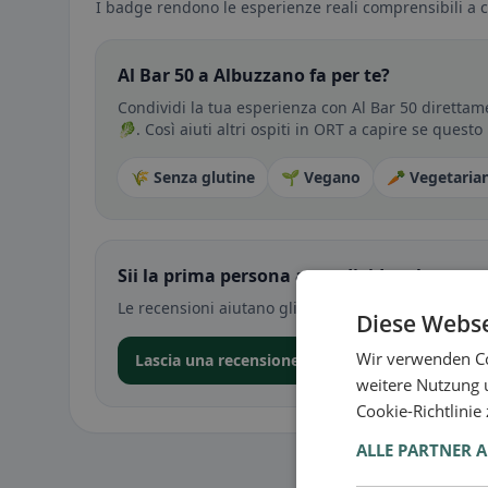
I badge rendono le esperienze reali comprensibili a c
Al Bar 50 a Albuzzano fa per te?
Condividi la tua esperienza con Al Bar 50 direttam
🥬. Così aiuti altri ospiti in ORT a capire se questo
🌾 Senza glutine
🌱 Vegano
🥕 Vegetaria
Sii la prima persona a condividere la tua e
Le recensioni aiutano gli altri a decidere — soprat
Diese Webse
Wir verwenden Co
Lascia una recensione nell’app
weitere Nutzung 
Cookie-Richtlinie
ALLE PARTNER 