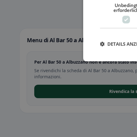
Unbeding
erforderlic
Menu di Al Bar 50 a Albuzzano
DETAILS ANZ
Per Al Bar 50 a Albuzzano non è ancora stato in
Se rivendichi la scheda di Al Bar 50 a Albuzzano, 
informazioni.
Rivendica la 