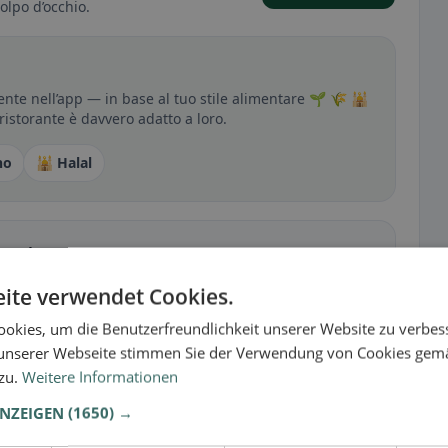
olpo d’occhio.
ente nell’app — in base al tuo stile alimentare 🌱 🌾 🕌
 ristorante è davvero adatto a loro.
no
🕌 Halal
sperienza
tutto per senza glutine, vegano, vegetariano o halal.
ite verwendet Cookies.
okies, um die Benutzerfreundlichkeit unserer Website zu verbes
unserer Webseite stimmen Sie der Verwendung von Cookies gem
 zu.
Weitere Informationen
ANZEIGEN
(1650) →