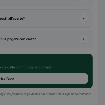
+
posti all’aperto?
+
ibile pagare con carta?
 badge della community aggiornati.
rica l’app
gle, dal feedback degli utenti o dai ristoranti stessi e possono contenere