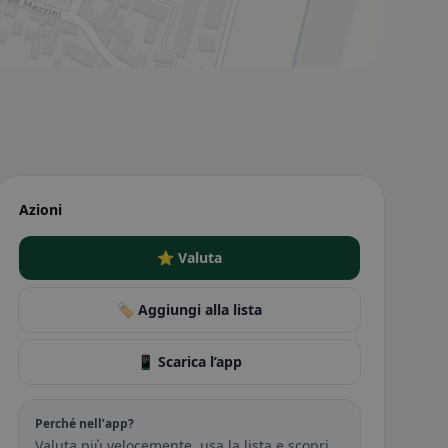
Azioni
⭐ Valuta
🏷️ Aggiungi alla lista
📱 Scarica l’app
Perché nell’app?
Valuta più velocemente, usa la lista e scopri