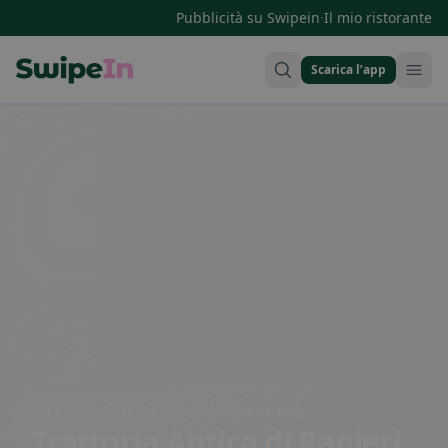
·
Pubblicità su Swipein
Il mio ristorante
Scarica l’app
Swipein Homepage
Via Roma, 47, 27010 Cura Carpignano PV, Italy
Trattoria Antica di Ranieri