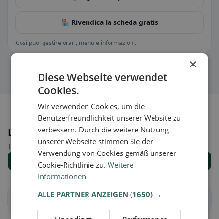
🏪 Rivendica la scheda gratis
Così puoi gestire orari, menu e informazioni.
×
Diese Webseite verwendet
Cookies.
Wir verwenden Cookies, um die
Benutzerfreundlichkeit unserer Website zu
verbessern. Durch die weitere Nutzung
Luoghi nelle vicinanze
unserer Webseite stimmen Sie der
Trova il luogo giusto per la tua ricerca di ristoranti.
Verwendung von Cookies gemäß unserer
Mostra tutti i luoghi
Cookie-Richtlinie zu.
Weitere
Informationen
ALLE PARTNER ANZEIGEN
(1650) →
Alagna
Albonese