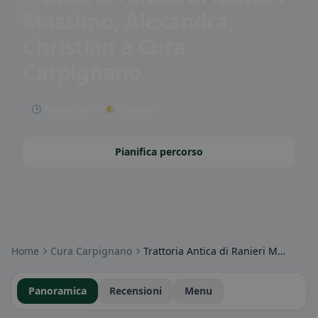
Massimo, Alexandra,
Christian
a Cura
Carpignano
🕒 Aperto ora
🌤 Terrazza
Pianifica percorso
Badge della community: senza glutine, vegano, halal e altro – subito
visibili.
Home
Cura Carpignano
Trattoria Antica di Ranieri Massimo, Alexandra, Christian
Panoramica
Recensioni
Menu