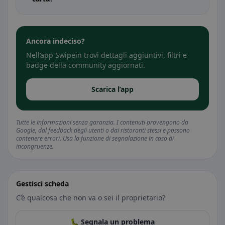
Ancora indeciso?
Nell’app Swipein trovi dettagli aggiuntivi, filtri e
badge della community aggiornati.
Scarica l’app
Tutte le informazioni senza garanzia. I contenuti provengono da
Google, dal feedback degli utenti o dai ristoranti stessi e possono
contenere errori. Usa la funzione di segnalazione in caso di
incongruenze.
Gestisci scheda
C’è qualcosa che non va o sei il proprietario?
🐛 Segnala un problema