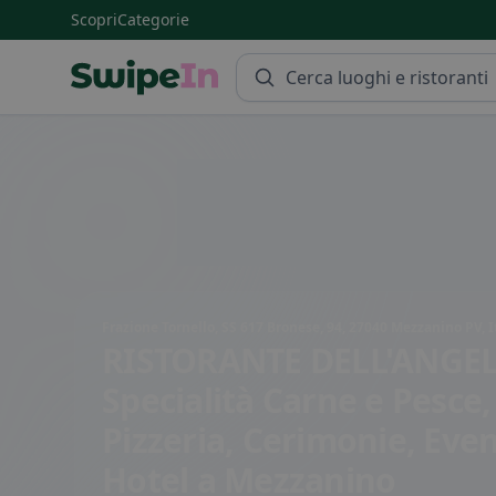
Scopri
Categorie
Swipein Homepage
Frazione Tornello, SS 617 Bronese, 94, 27040 Mezzanino PV, I
RISTORANTE DELL'ANGEL
Specialità Carne e Pesce,
Pizzeria, Cerimonie, Even
Hotel
a Mezzanino