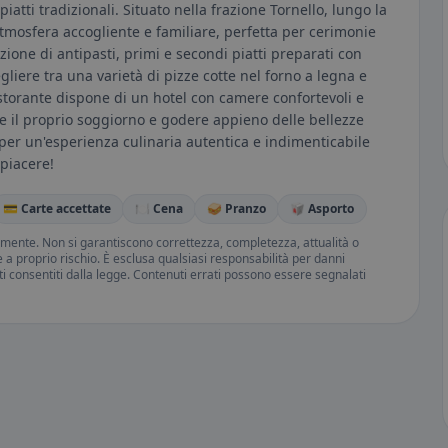
piatti tradizionali. Situato nella frazione Tornello, lungo la
'atmosfera accogliente e familiare, perfetta per cerimonie
zione di antipasti, primi e secondi piatti preparati con
egliere tra una varietà di pizze cotte nel forno a legna e
ristorante dispone di un hotel con camere confortevoli e
e il proprio soggiorno e godere appieno delle bellezze
o per un'esperienza culinaria autentica e indimenticabile
piacere!
💳 Carte accettate
🍽️ Cena
🥪 Pranzo
🥡 Asporto
amente. Non si garantiscono correttezza, completezza, attualità o
ne a proprio rischio. È esclusa qualsiasi responsabilità per danni
iti consentiti dalla legge. Contenuti errati possono essere segnalati