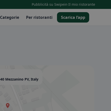
·
Pubblicità su Swipein
Il mio ristorante
Categorie
Per ristoranti
Scarica l’app
040 Mezzanino PV, Italy