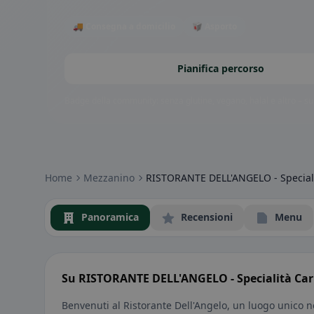
🚚 Consegna a domicilio
🥡 Asporto
Pianifica percorso
Badge della community: senza glutine, vegano, halal e altro – subi
Home
Mezzanino
RISTORANTE DELL'ANGELO - Specialit
Panoramica
Recensioni
Menu
Su RISTORANTE DELL'ANGELO - Specialità Carne
Benvenuti al Ristorante Dell'Angelo, un luogo unico 