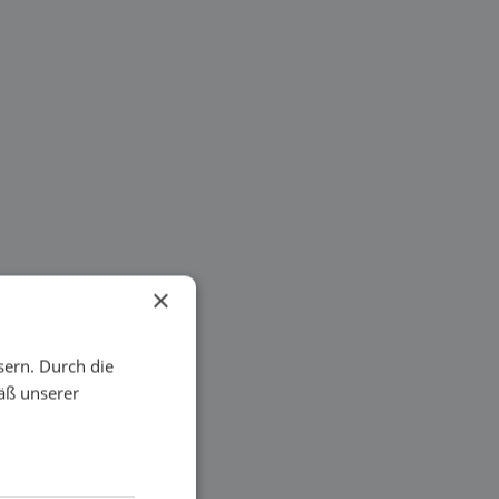
×
sern. Durch die
äß unserer