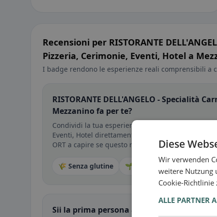
Recensioni per RISTORANTE DELL'ANGELO 
Pizzeria, Cerimonie, Eventi, Hotel a Mez
I badge rendono le esperienze reali comprensibili a c
RISTORANTE DELL'ANGELO - Specialità Carne 
Mezzanino fa per te?
Condividi la tua esperienza con RISTORANTE DELL'A
Eventi, Hotel direttamente nell’app — in base al tuo 
Diese Webse
ORT a capire se questo ristorante è davvero adatto
Wir verwenden Co
🌾 Senza glutine
🌱 Vegano
🥕 Vegetaria
weitere Nutzung 
Cookie-Richtlinie
ALLE PARTNER 
Sii la prima persona a condividere la tua e