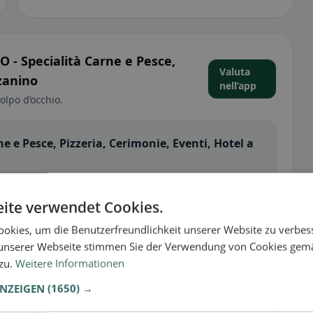
- Specialità Carne e Pesce,
Valuta
zanino
nell’app
olpo d’occhio.
e Pesce, Pizzeria, Cerimonie, Eventi, Hotel a
NGELO - Specialità Carne e Pesce, Pizzeria, Cerimonie,
stile alimentare 🌱 🌾 🕌 🥬. Così aiuti altri ospiti in
ite verwendet Cookies.
 a loro.
okies, um die Benutzerfreundlichkeit unserer Website zu verbes
no
🕌 Halal
unserer Webseite stimmen Sie der Verwendung von Cookies gem
 zu.
Weitere Informationen
ANZEIGEN
(1650) →
sperienza