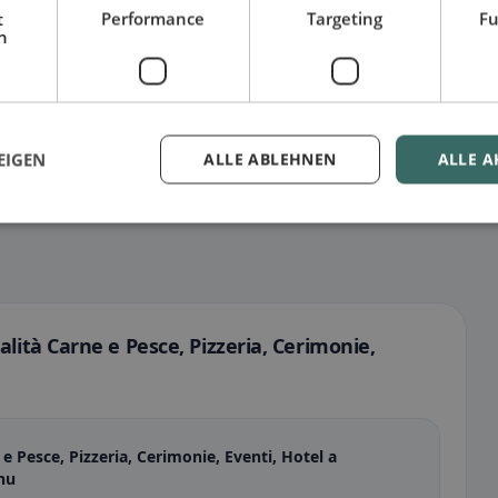
tutto per senza glutine, vegano, vegetariano o halal.
t
Performance
Targeting
Fu
h
EIGEN
ALLE ABLEHNEN
ALLE A
ità Carne e Pesce, Pizzeria, Cerimonie,
 Pesce, Pizzeria, Cerimonie, Eventi, Hotel a
nu