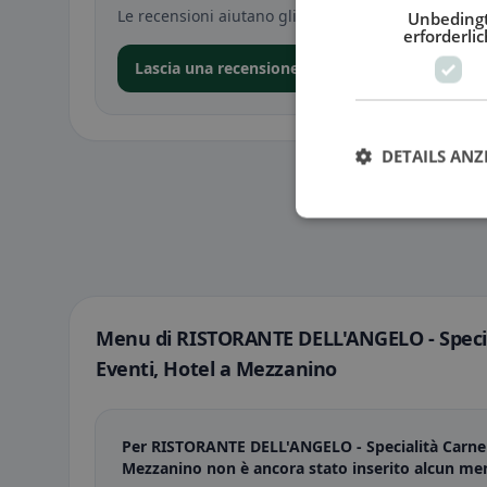
Le recensioni aiutano gli altri a decidere — soprat
Unbeding
erforderlic
Lascia una recensione nell’app
DETAILS ANZ
Menu di RISTORANTE DELL'ANGELO - Special
Eventi, Hotel a Mezzanino
Per RISTORANTE DELL'ANGELO - Specialità Carne e
Mezzanino non è ancora stato inserito alcun me