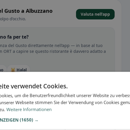
el Gusto a Albuzzano
Valuta nell’app
olpo d’occhio.
no fa per te?
enza del Gusto direttamente nell’app — in base al tuo
i in ORT a capire se questo ristorante è davvero adatto a
no
🕌 Halal
ite verwendet Cookies.
okies, um die Benutzerfreundlichkeit unserer Website zu verbes
sperienza
unserer Webseite stimmen Sie der Verwendung von Cookies gem
tutto per senza glutine, vegano, vegetariano o halal.
 zu.
Weitere Informationen
ANZEIGEN
(1650) →