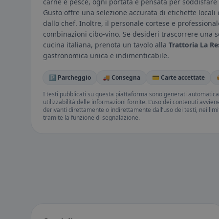
carne e pesce, ogni portata è pensata per soddisfare i 
Gusto offre una selezione accurata di etichette locali
dallo chef. Inoltre, il personale cortese e professiona
combinazioni cibo-vino. Se desideri trascorrere una s
cucina italiana, prenota un tavolo alla
Trattoria La R
gastronomica unica e indimenticabile.
🅿️ Parcheggio
🚚 Consegna
💳 Carte accettate
I testi pubblicati su questa piattaforma sono generati automatic
utilizzabilità delle informazioni fornite. L’uso dei contenuti avvie
derivanti direttamente o indirettamente dall’uso dei testi, nei lim
tramite la funzione di segnalazione.