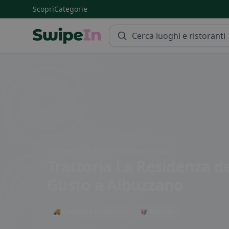
Scopri
Categorie
Swipein Homepage
Via Vigalfo, 14, 27010 Albuzzano PV, Italy
Trattoria La Residenza d
Gusto
a Albuzzano
🚚 Consegna a domicilio
🥡 Asporto