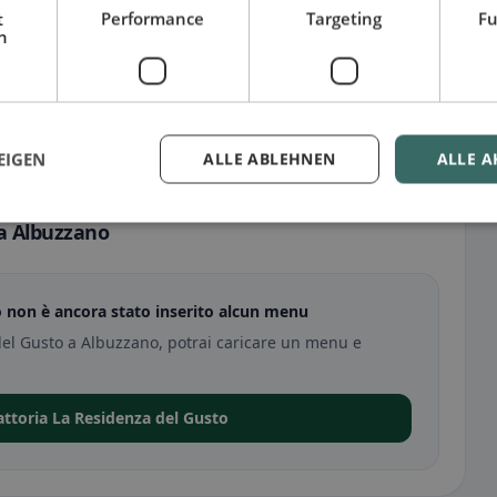
t
Performance
Targeting
Fu
h
EIGEN
ALLE ABLEHNEN
ALLE A
 a Albuzzano
o non è ancora stato inserito alcun menu
 del Gusto a Albuzzano, potrai caricare un menu e
rattoria La Residenza del Gusto