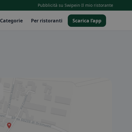
·
Pubblicità su Swipein
Il mio ristorante
Categorie
Per ristoranti
Scarica l’app