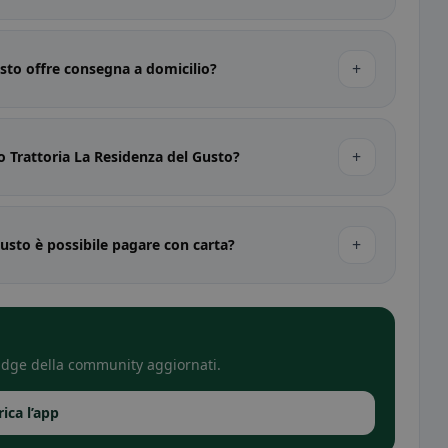
+
usto offre consegna a domicilio?
+
o Trattoria La Residenza del Gusto?
+
Gusto è possibile pagare con carta?
 badge della community aggiornati.
rica l’app