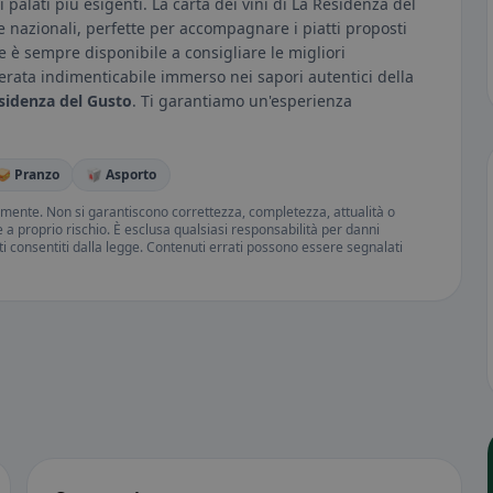
palati più esigenti. La carta dei vini di La Residenza del
 e nazionali, perfette per accompagnare i piatti proposti
le è sempre disponibile a consigliare le migliori
erata indimenticabile immerso nei sapori autentici della
esidenza del Gusto
. Ti garantiamo un'esperienza
🥪 Pranzo
🥡 Asporto
amente. Non si garantiscono correttezza, completezza, attualità o
ne a proprio rischio. È esclusa qualsiasi responsabilità per danni
iti consentiti dalla legge. Contenuti errati possono essere segnalati