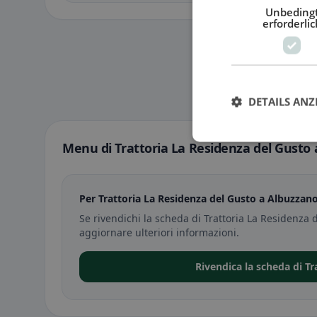
Unbeding
erforderlic
DETAILS ANZ
Menu di Trattoria La Residenza del Gusto
Per Trattoria La Residenza del Gusto a Albuzzan
Se rivendichi la scheda di Trattoria La Residenza
aggiornare ulteriori informazioni.
Rivendica la scheda di T