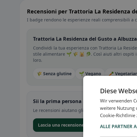
Recensioni per Trattoria La Residenza d
I badge rendono le esperienze reali comprensibili a c
Trattoria La Residenza del Gusto a Albuzza
Condividi la tua esperienza con Trattoria La Resid
stile alimentare 🌱 🌾 🕌 🥬. Così aiuti altri ospit
loro.
🌾 Senza glutine
🌱 Vegano
🥕 Vegetaria
Diese Webse
Wir verwenden Co
Sii la prima persona a condividere la tua e
weitere Nutzung 
Le recensioni aiutano gli altri a decidere — soprat
Cookie-Richtlinie
Lascia una recensione nell’app
ALLE PARTNER 