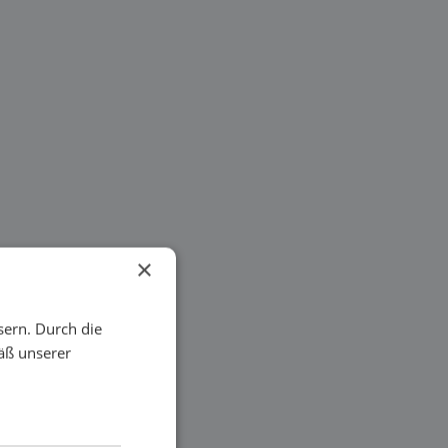
×
sern. Durch die
äß unserer