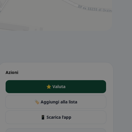
Azioni
⭐ Valuta
🏷️ Aggiungi alla lista
📱 Scarica l’app