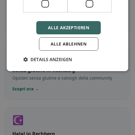
Vegetariano
in Rechberg
Piatti senza carne e classici vegetariani
Scopri ora →
ALLE AKZEPTIEREN
ALLE ABLEHNEN
🌾
DETAILS ANZEIGEN
Senza glutine
in Rechberg
Opzioni senza glutine e consigli della community
Scopri ora →
☪️
Halal
in Rechberg