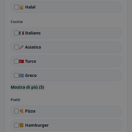
🕌 Halal
Cucina
🇮🇹 Italiano
🥢 Asiatico
🇹🇷 Turco
🇬🇷 Greco
Mostra di più (5)
Piatti
🍕 Pizza
🍔 Hamburger