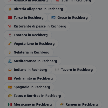
🥢
Asiatico
in Rechberg
🍣
Sushi
in Rechberg
🍺
Birreria all’aperto
in Rechberg
🇹🇷
Turco
in Rechberg
🇬🇷
Greco
in Rechberg
🦞
Ristorante di pesce
in Rechberg
🍷
Enoteca
in Rechberg
🥕
Vegetariano
in Rechberg
🍦
Gelateria
in Rechberg
🌊
Mediterraneo
in Rechberg
🍛
Indiano
in Rechberg
🍽️
Tavern
in Rechberg
🇻🇳
Vietnamita
in Rechberg
🇪🇸
Spagnolo
in Rechberg
🌮
Tacos e Burritos
in Rechberg
🇲🇽
Messicano
in Rechberg
🍜
Ramen
in Rechberg