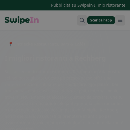
·
Pubblicità su Swipein
Il mio ristorante
Scarica l’app
Swipein Homepage
📍 Entdecke Restaurants, Bars & Cafés
I migliori ristoranti a Rechberg
Se stai cercando ottimi ristoranti a Rechberg, in Alta Austria,
sei nel posto giusto! Questo pittoresco paese offre una
varietà di opzioni culinarie per soddisfare ogni palato. Dai
tradizionali piatti austriaci ai deliziosi piatti internazionali,
troverai sicuramente qualcosa di gustoso da provare. Che tu
stia cercando un ristorante elegante per una cena romantica
o un accogliente locale per un pasto in famiglia, Rechberg
non ti deluderà. Assicurati di prenotare in anticipo per
assicurarti un tavolo in uno dei migliori ristoranti della zona!
Buon appetito!