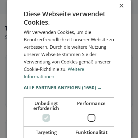
×
Diese Webseite verwendet
Cookies.
Tipi di alimentazione a Rechberg
Wir verwenden Cookies, um die
Scopri ristoranti adatti al tuo stile alimentare.
Benutzerfreundlichkeit unserer Website zu
verbessern. Durch die weitere Nutzung
unserer Webseite stimmen Sie der
Verwendung von Cookies gemäß unserer
🌱
Cookie-Richtlinie zu.
Weitere
Informationen
Vegano
in Rechberg
ALLE PARTNER ANZEIGEN
(1650) →
Piatti vegetali e cucina vegana
Scopri ora →
Unbedingt
Performance
erforderlich
🥕
Targeting
Funktionalität