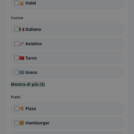
🕌 Halal
Cucina
🇮🇹 Italiano
🥢 Asiatico
🇹🇷 Turco
🇬🇷 Greco
Mostra di più (5)
Piatti
🍕 Pizza
🍔 Hamburger