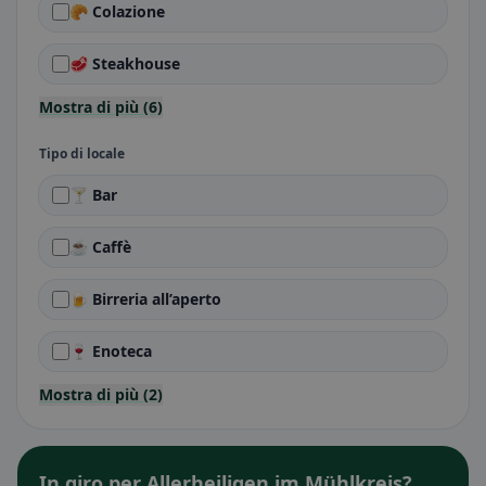
🥐 Colazione
🥩 Steakhouse
Mostra di più (6)
Tipo di locale
🍸 Bar
☕ Caffè
🍺 Birreria all’aperto
🍷 Enoteca
Mostra di più (2)
In giro per Allerheiligen im Mühlkreis?