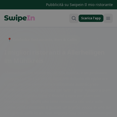
·
Pubblicità su Swipein
Il mio ristorante
Scarica l’app
Swipein Homepage
📍 Entdecke Restaurants, Bars & Cafés
I migliori ristoranti a Allerheiligen
im Mühlkreis
Allerheiligen nel Mühlkreis, in Alta Austria, è un pittoresco
villaggio con una varietà di ristoranti deliziosi da esplorare.
Con cucine che vanno dalla tradizionale austriaca alla
moderna fusion, c'è qualcosa per tutti i gusti. Assapora piatti
tipici della regione come il Knödel o opta per piatti più
internazionali. Goditi una cena romantica con vista sulle
colline verdi circostanti o gustati un pranzo veloce in uno dei
accoglienti caffè locali. Non importa cosa cerchi, Allerheiligen