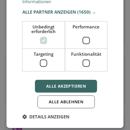
🥕
Informationen
ALLE PARTNER ANZEIGEN
(1650) →
Vegetariano
in Allerheiligen im Mühlkreis
Piatti senza carne e classici vegetariani
Unbedingt
Performance
erforderlich
Scopri ora →
Targeting
Funktionalität
🌾
Senza glutine
in Allerheiligen im Mühlkreis
ALLE AKZEPTIEREN
Opzioni senza glutine e consigli della community
Scopri ora →
ALLE ABLEHNEN
DETAILS ANZEIGEN
☪️