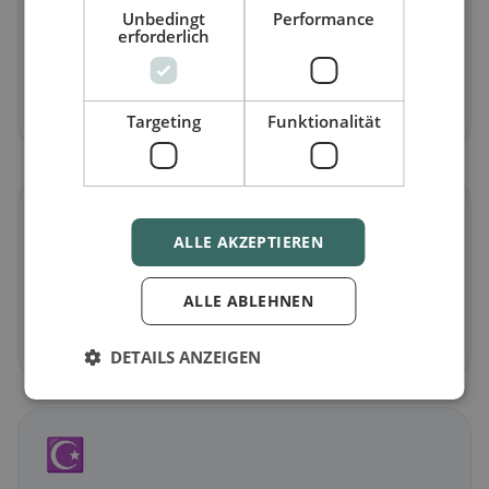
Unbedingt
Performance
erforderlich
Vegetariano
in Naarn im Machlande
Piatti senza carne e classici vegetariani
Scopri ora →
Targeting
Funktionalität
🌾
ALLE AKZEPTIEREN
Senza glutine
in Naarn im Machlande
ALLE ABLEHNEN
Opzioni senza glutine e consigli della community
Scopri ora →
DETAILS ANZEIGEN
☪️