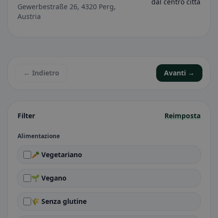
dal centro città
Gewerbestraße 26, 4320 Perg,
Austria
← Indietro
Avanti →
Filter
Reimposta
Alimentazione
🥕 Vegetariano
🌱 Vegano
🌾 Senza glutine