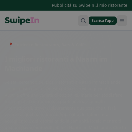
·
Pubblicità su Swipein
Il mio ristorante
Scarica l’app
Swipein Homepage
📍 Entdecke Restaurants, Bars & Cafés
I migliori ristoranti a Naarn im
Machlande
Se stai cercando deliziosi ristoranti a Naarn im Machlande,
sei nel posto giusto! Questo pittoresco villaggio in Alta
Austria offre una varietà di opzioni culinarie per soddisfare
tutti i gusti. Dai tradizionali piatti austriaci ai piatti
internazionali, troverai sicuramente qualcosa che ti farà
venire l'acquolina in bocca. Approfitta dell'atmosfera
accogliente e dell'ospitalità della comunità locale mentre ti
godi un pasto indimenticabile a Naarn im Machlande. Che tu