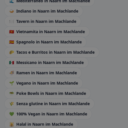
🌊
Mediterraneo
in Naarn im Machlande
🍛
Indiano
in Naarn im Machlande
🍽️
Tavern
in Naarn im Machlande
🇻🇳
Vietnamita
in Naarn im Machlande
🇪🇸
Spagnolo
in Naarn im Machlande
🌮
Tacos e Burritos
in Naarn im Machlande
🇲🇽
Messicano
in Naarn im Machlande
🍜
Ramen
in Naarn im Machlande
🌱
Vegano
in Naarn im Machlande
🥗
Poke Bowls
in Naarn im Machlande
🌾
Senza glutine
in Naarn im Machlande
💚
100% Vegan
in Naarn im Machlande
🕌
Halal
in Naarn im Machlande