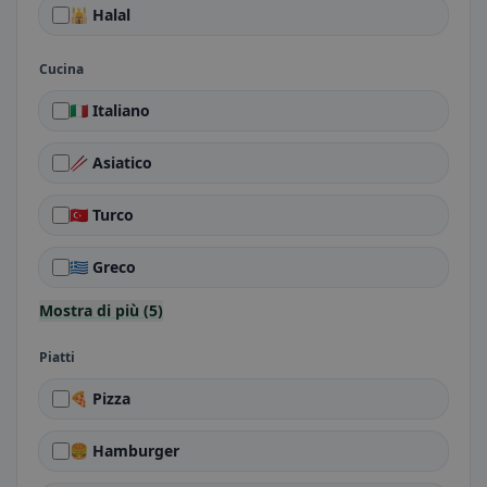
🕌 Halal
Cucina
🇮🇹 Italiano
🥢 Asiatico
🇹🇷 Turco
🇬🇷 Greco
Mostra di più (5)
Piatti
🍕 Pizza
🍔 Hamburger