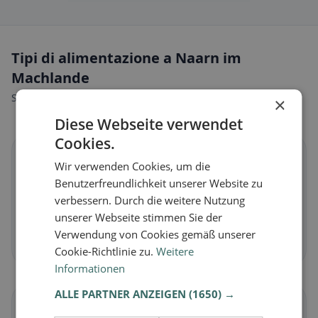
Tipi di alimentazione a Naarn im
Machlande
Scopri ristoranti adatti al tuo stile alimentare.
×
Diese Webseite verwendet
Cookies.
🌱
Wir verwenden Cookies, um die
Benutzerfreundlichkeit unserer Website zu
Vegano
in Naarn im Machlande
verbessern. Durch die weitere Nutzung
Piatti vegetali e cucina vegana
unserer Webseite stimmen Sie der
Verwendung von Cookies gemäß unserer
Scopri ora →
Cookie-Richtlinie zu.
Weitere
Informationen
ALLE PARTNER ANZEIGEN
(1650) →
🥕