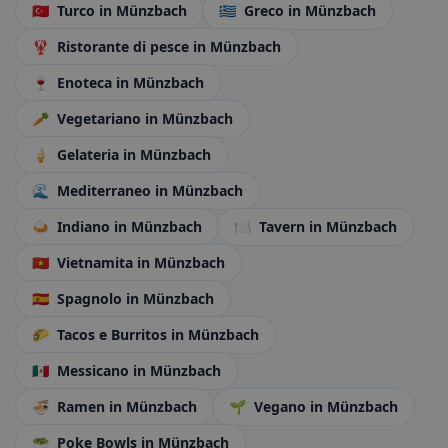
🇹🇷
Turco
in Münzbach
🇬🇷
Greco
in Münzbach
🦞
Ristorante di pesce
in Münzbach
🍷
Enoteca
in Münzbach
🥕
Vegetariano
in Münzbach
🍦
Gelateria
in Münzbach
🌊
Mediterraneo
in Münzbach
🍛
Indiano
in Münzbach
🍽️
Tavern
in Münzbach
🇻🇳
Vietnamita
in Münzbach
🇪🇸
Spagnolo
in Münzbach
🌮
Tacos e Burritos
in Münzbach
🇲🇽
Messicano
in Münzbach
🍜
Ramen
in Münzbach
🌱
Vegano
in Münzbach
🥗
Poke Bowls
in Münzbach