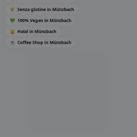
🌾
Senza glutine
in Münzbach
💚
100% Vegan
in Münzbach
🕌
Halal
in Münzbach
☕
Coffee Shop
in Münzbach