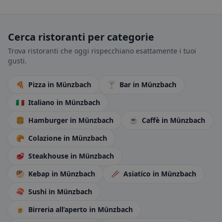
Cerca ristoranti per categorie
Trova ristoranti che oggi rispecchiano esattamente i tuoi
gusti.
🍕
Pizza
in Münzbach
🍸
Bar
in Münzbach
🇮🇹
Italiano
in Münzbach
🍔
Hamburger
in Münzbach
☕
Caffè
in Münzbach
🥐
Colazione
in Münzbach
🥩
Steakhouse
in Münzbach
🥙
Kebap
in Münzbach
🥢
Asiatico
in Münzbach
🍣
Sushi
in Münzbach
🍺
Birreria all’aperto
in Münzbach