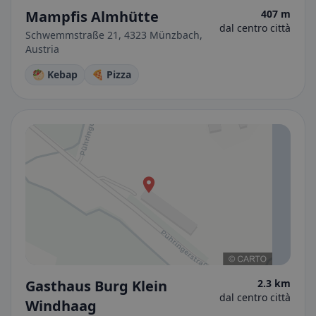
Mampfis Almhütte
407 m
dal centro città
Schwemmstraße 21, 4323 Münzbach,
Austria
🥙 Kebap
🍕 Pizza
Gasthaus Burg Klein
2.3 km
dal centro città
Windhaag