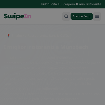
·
Pubblicità su Swipein
Il mio ristorante
Scarica l’app
Swipein Homepage
📍 Entdecke Restaurants, Bars & Cafés
I migliori ristoranti a Münzbach
Se stai cercando ottimi ristoranti a Münzbach,
Oberösterreich, sei nel posto giusto! Questo pittoresco paese
offre una varietà di opzioni culinarie che sicuramente
soddisferanno il tuo palato. Dai tradizionali piatti austriaci ai
deliziosi piatti internazionali, c'è qualcosa per tutti i gusti.
Approfitta dell'atmosfera accogliente e dell'ospitalità locale
mentre ti godi un pasto indimenticabile. Prenota oggi in uno
dei fantastici ristoranti di Münzbach e delizia i tuoi sensi con
sapori autentici e piatti deliziosi. Buon appetito!