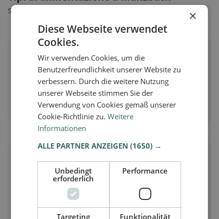
Scopri ristoranti adatti al tuo stile alimentare.
×
Diese Webseite verwendet
Cookies.
🌱
Wir verwenden Cookies, um die
Benutzerfreundlichkeit unserer Website zu
Vegano
in Münzbach
verbessern. Durch die weitere Nutzung
Piatti vegetali e cucina vegana
unserer Webseite stimmen Sie der
Verwendung von Cookies gemäß unserer
Scopri ora →
Cookie-Richtlinie zu.
Weitere
Informationen
ALLE PARTNER ANZEIGEN
(1650) →
🥕
Unbedingt
Performance
erforderlich
Vegetariano
in Münzbach
Piatti senza carne e classici vegetariani
Scopri ora →
Targeting
Funktionalität