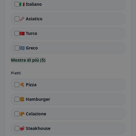
🇮🇹 Italiano
🥢 Asiatico
🇹🇷 Turco
🇬🇷 Greco
Mostra di più (5)
Piatti
🍕 Pizza
🍔 Hamburger
🥐 Colazione
🥩 Steakhouse