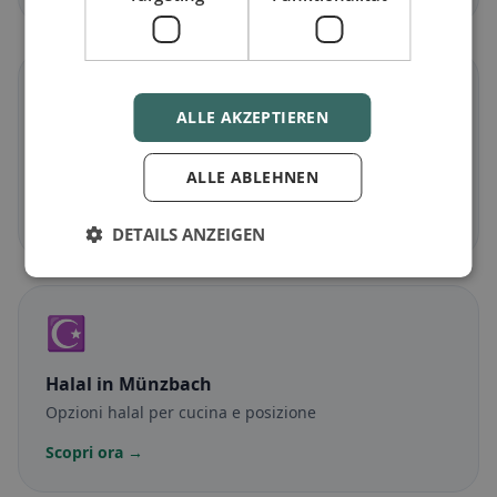
🌾
ALLE AKZEPTIEREN
Senza glutine
in Münzbach
ALLE ABLEHNEN
Opzioni senza glutine e consigli della community
Scopri ora →
DETAILS ANZEIGEN
☪️
Halal
in Münzbach
Opzioni halal per cucina e posizione
Scopri ora →