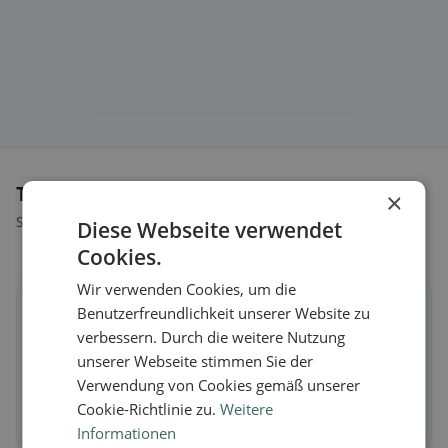
Tipi di alimentazione a Bremgarten (AG)
×
Scopri ristoranti adatti al tuo stile alimentare.
Diese Webseite verwendet
Cookies.
Wir verwenden Cookies, um die
🌱
Benutzerfreundlichkeit unserer Website zu
verbessern. Durch die weitere Nutzung
Vegano
in Bremgarten (AG)
unserer Webseite stimmen Sie der
Verwendung von Cookies gemäß unserer
Piatti vegetali e cucina vegana
Cookie-Richtlinie zu.
Weitere
Scopri ora →
Informationen