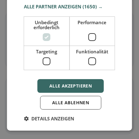
ALLE PARTNER ANZEIGEN
(1650) →
🥕
Unbedingt
Performance
erforderlich
Vegetariano
in Bremgarten (AG)
Piatti senza carne e classici vegetariani
Targeting
Funktionalität
Scopri ora →
ALLE AKZEPTIEREN
🌾
ALLE ABLEHNEN
Senza glutine
in Bremgarten (AG)
Opzioni senza glutine e consigli della community
DETAILS ANZEIGEN
Scopri ora →