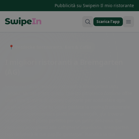
·
Pubblicità su Swipein
Il mio ristorante
Scarica l’app
Swipein Homepage
📍 Entdecke Restaurants, Bars & Cafés
I migliori ristoranti a Bremgarten
(AG)
Se stai cercando deliziosi ristoranti a Bremgarten (AG),
Aargau, sei nel posto giusto. Questo pittoresco comune offre
una vasta gamma di opzioni culinarie per soddisfare ogni
gusto e budget. Che tu voglia gustare la cucina tradizionale
svizzera o sperimentare piatti internazionali, qui troverai
sicuramente il posto perfetto per un pasto delizioso. Dai
ristoranti accoglienti alle caffetterie alla moda, Bremgarten
non deluderà le tue papille gustative. Pianifica la tua