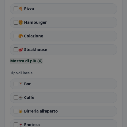
🍕 Pizza
🍔 Hamburger
🥐 Colazione
🥩 Steakhouse
Mostra di più (6)
Tipo di locale
🍸 Bar
☕ Caffè
🍺 Birreria all’aperto
🍷 Enoteca