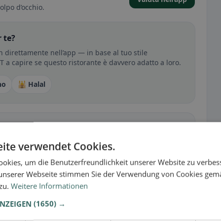
olpo d’occhio.
 te?
direttamente nell’app — in base al tuo stile
RT a capire se questo ristorante è davvero adatto a loro.
no
🕌 Halal
sperienza
tutto per senza glutine, vegano, vegetariano o halal.
ite verwendet Cookies.
okies, um die Benutzerfreundlichkeit unserer Website zu verbes
unserer Webseite stimmen Sie der Verwendung von Cookies gem
 zu.
Weitere Informationen
ANZEIGEN
(1650) →