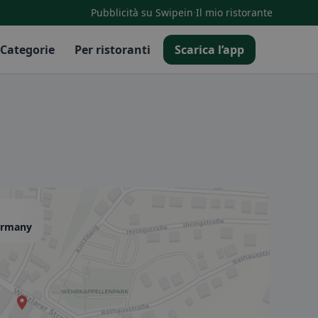
·
Pubblicità su Swipein
Il mio ristorante
Categorie
Per ristoranti
Scarica l’app
Germany