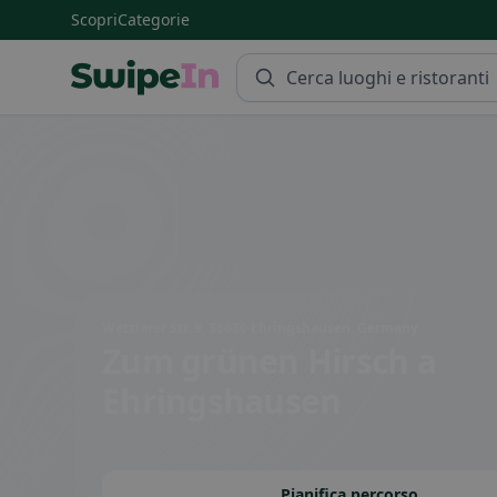
Scopri
Categorie
Swipein Homepage
Wetzlarer Str. 9, 35630 Ehringshausen, Germany
Zum grünen Hirsch
a
Ehringshausen
Pianifica percorso