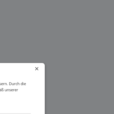
×
sern. Durch die
äß unserer