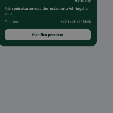
Germany
Sito
speisekartenweb.de/restaurants/ehringshausen/zum-gr%C3%BCnen-hirsch-278178?utm_source=google_profile&utm_medium=google_profile&utm_campaign=brief_48_09_2025
web
Telefono
+49 6443 4119343
Pianifica percorso