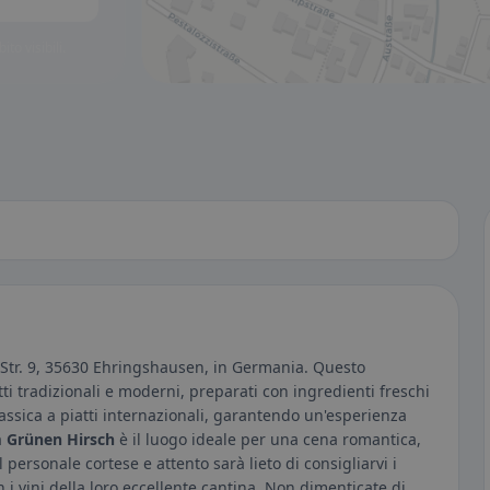
to visibili.
r Str. 9, 35630 Ehringshausen, in Germania. Questo
tti tradizionali e moderni, preparati con ingredienti freschi
lassica a piatti internazionali, garantendo un'esperienza
 Grünen Hirsch
è il luogo ideale per una cena romantica,
 personale cortese e attento sarà lieto di consigliarvi i
n i vini della loro eccellente cantina. Non dimenticate di