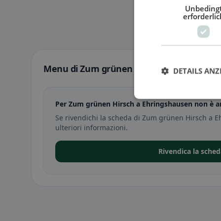
Unbeding
erforderlic
Menu di Zum grünen Hirsch a Ehringshau
DETAILS ANZ
Per Zum grünen Hirsch a Ehringshausen non è an
Se rivendichi la scheda di Zum grünen Hirsch a 
ulteriori informazioni.
Rivendica la sche