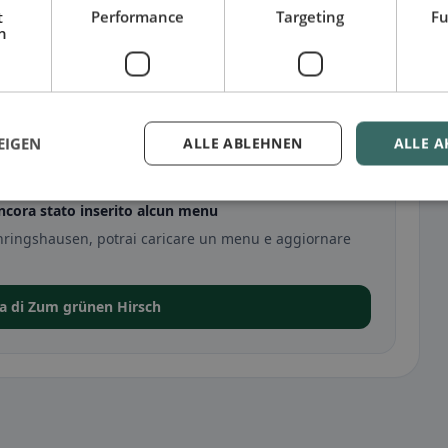
t
Performance
Targeting
Fu
h
sen
EIGEN
ALLE ABLEHNEN
ALLE A
cora stato inserito alcun menu
Ehringshausen, potrai caricare un menu e aggiornare
da di Zum grünen Hirsch