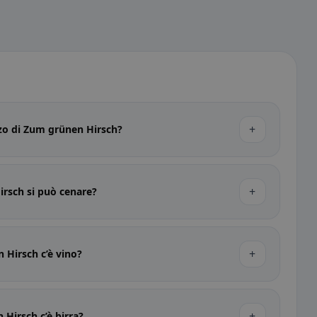
+
ezzo di Zum grünen Hirsch?
+
rsch si può cenare?
+
 Hirsch c’è vino?
+
Hirsch c’è birra?