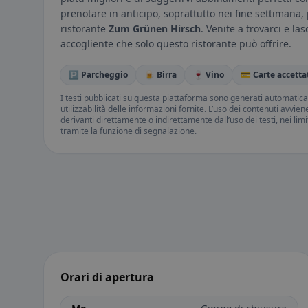
prenotare in anticipo, soprattutto nei fine settimana,
ristorante
Zum Grünen Hirsch
. Venite a trovarci e la
accogliente che solo questo ristorante può offrire.
🅿️ Parcheggio
🍺 Birra
🍷 Vino
💳 Carte accetta
I testi pubblicati su questa piattaforma sono generati automatic
utilizzabilità delle informazioni fornite. L’uso dei contenuti avvie
derivanti direttamente o indirettamente dall’uso dei testi, nei lim
tramite la funzione di segnalazione.
Orari di apertura