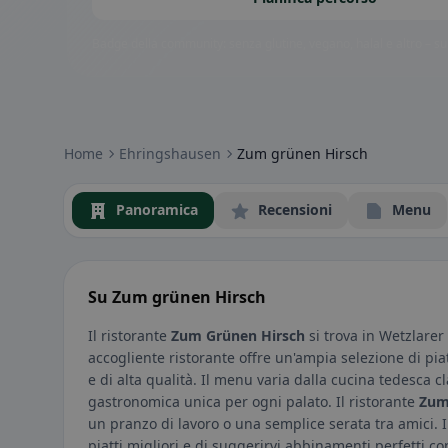
Badge della community: senza glutine, vegano, halal e altro – subi
Home
Ehringshausen
Zum grünen Hirsch
Panoramica
Recensioni
Menu
Su Zum grünen Hirsch
Il ristorante
Zum Grünen Hirsch
si trova in Wetzlare
accogliente ristorante offre un'ampia selezione di pia
e di alta qualità. Il menu varia dalla cucina tedesca c
gastronomica unica per ogni palato. Il ristorante
Zum
un pranzo di lavoro o una semplice serata tra amici. Il
piatti migliori e di suggerirvi abbinamenti perfetti co