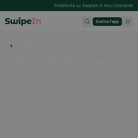
·
Pubblicità su Swipein
Il mio ristorante
Scarica l’app
Swipein Homepage
📍 Entdecke Restaurants, Bars & Cafés
I migliori ristoranti a Bischoffen
Se stai cercando un posto dove mangiare a Bischoffen,
Hessen, sei nel posto giusto! Questo incantevole paese offre
una varietà di ristoranti che soddisferanno tutti i gusti
culinari. Dai tradizionali piatti tedeschi ai deliziosi piatti
internazionali, c'è qualcosa per tutti. Che tu voglia gustare un
pasto raffinato in un elegante ristorante o semplicemente un
boccone veloce in un accogliente caffè, Bischoffen ha tutto da
offrire. Prenota ora e deliziati con le prelibatezze culinarie di
questo incantevole paese! Buon appetito!