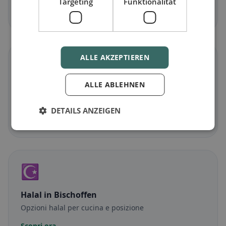
Targeting
Funktionalität
Scopri ora →
ALLE AKZEPTIEREN
🌾
ALLE ABLEHNEN
Senza glutine
in Bischoffen
Opzioni senza glutine e consigli della community
DETAILS ANZEIGEN
Scopri ora →
☪️
Halal
in Bischoffen
Opzioni halal per cucina e posizione
Scopri ora →