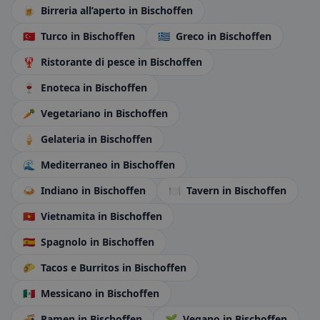
🍺
Birreria all’aperto
in Bischoffen
🇹🇷
Turco
in Bischoffen
🇬🇷
Greco
in Bischoffen
🦞
Ristorante di pesce
in Bischoffen
🍷
Enoteca
in Bischoffen
🥕
Vegetariano
in Bischoffen
🍦
Gelateria
in Bischoffen
🌊
Mediterraneo
in Bischoffen
🍛
Indiano
in Bischoffen
🍽️
Tavern
in Bischoffen
🇻🇳
Vietnamita
in Bischoffen
🇪🇸
Spagnolo
in Bischoffen
🌮
Tacos e Burritos
in Bischoffen
🇲🇽
Messicano
in Bischoffen
🍜
Ramen
in Bischoffen
🌱
Vegano
in Bischoffen