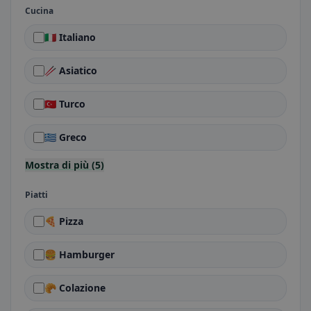
Cucina
🇮🇹 Italiano
🥢 Asiatico
🇹🇷 Turco
🇬🇷 Greco
Mostra di più (5)
Piatti
🍕 Pizza
🍔 Hamburger
🥐 Colazione