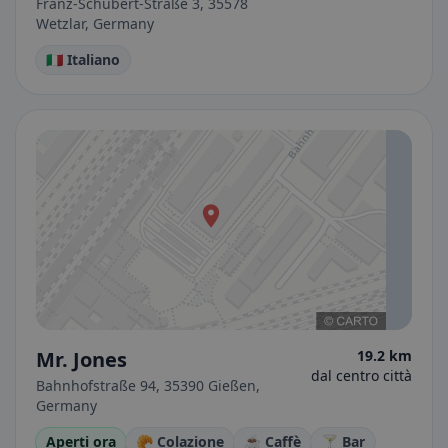
Franz-Schubert-Straße 3, 35578
Wetzlar, Germany
🇮🇹 Italiano
Mr. Jones
19.2 km
dal centro città
Bahnhofstraße 94, 35390 Gießen,
Germany
Aperti ora
🥐 Colazione
☕ Caffè
🍸 Bar