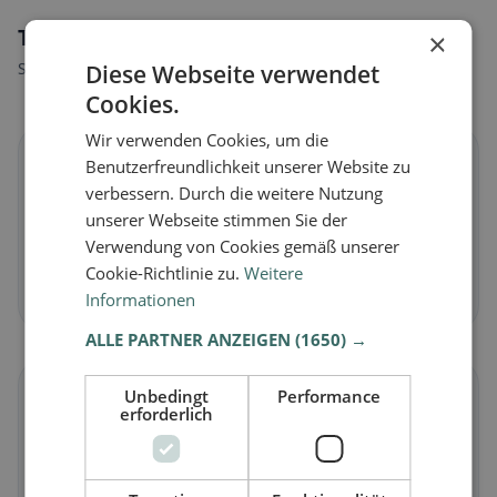
Tipi di alimentazione a Bischoffen
×
Scopri ristoranti adatti al tuo stile alimentare.
Diese Webseite verwendet
Cookies.
Wir verwenden Cookies, um die
🌱
Benutzerfreundlichkeit unserer Website zu
verbessern. Durch die weitere Nutzung
unserer Webseite stimmen Sie der
Vegano
in Bischoffen
Verwendung von Cookies gemäß unserer
Piatti vegetali e cucina vegana
Cookie-Richtlinie zu.
Weitere
Scopri ora →
Informationen
ALLE PARTNER ANZEIGEN
(1650) →
🥕
Unbedingt
Performance
erforderlich
Vegetariano
in Bischoffen
Piatti senza carne e classici vegetariani