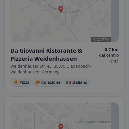
Da Giovanni Ristorante &
5.7 km
dal centro
Pizzeria Weidenhausen
città
Weidenhäuser Str. 43, 35075 Gladenbach-
Weidenhausen, Germany
🍕 Pizza
🥐 Colazione
🇮🇹 Italiano