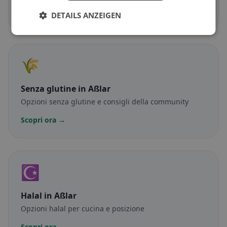
Scopri ora →
DETAILS ANZEIGEN
🌾
Senza glutine
in Aßlar
Opzioni senza glutine e consigli della community
Scopri ora →
☪️
Halal
in Aßlar
Opzioni halal per cucina e posizione
Scopri ora →