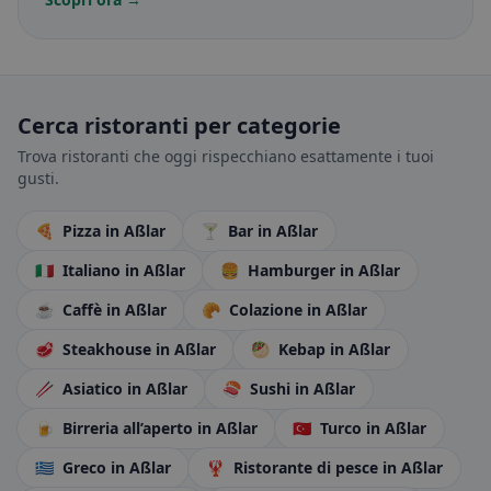
Cerca ristoranti per categorie
Trova ristoranti che oggi rispecchiano esattamente i tuoi
gusti.
🍕
Pizza
in Aßlar
🍸
Bar
in Aßlar
🇮🇹
Italiano
in Aßlar
🍔
Hamburger
in Aßlar
☕
Caffè
in Aßlar
🥐
Colazione
in Aßlar
🥩
Steakhouse
in Aßlar
🥙
Kebap
in Aßlar
🥢
Asiatico
in Aßlar
🍣
Sushi
in Aßlar
🍺
Birreria all’aperto
in Aßlar
🇹🇷
Turco
in Aßlar
🇬🇷
Greco
in Aßlar
🦞
Ristorante di pesce
in Aßlar