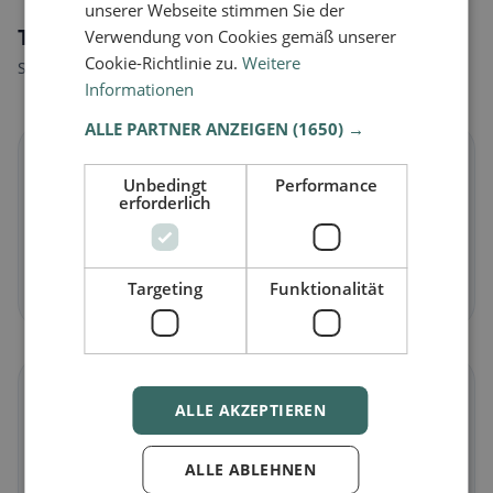
unserer Webseite stimmen Sie der
Tipi di alimentazione a Aßlar
Verwendung von Cookies gemäß unserer
Cookie-Richtlinie zu.
Weitere
Scopri ristoranti adatti al tuo stile alimentare.
Informationen
ALLE PARTNER ANZEIGEN
(1650) →
🌱
Unbedingt
Performance
erforderlich
Vegano
in Aßlar
Piatti vegetali e cucina vegana
Targeting
Funktionalität
Scopri ora →
🥕
ALLE AKZEPTIEREN
Vegetariano
in Aßlar
ALLE ABLEHNEN
Piatti senza carne e classici vegetariani