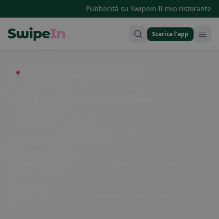
·
Pubblicità su Swipein
Il mio ristorante
Scarica l’app
Swipein Homepage
📍 Entdecke Restaurants, Bars & Cafés
I migliori ristoranti a Aßlar
Se stai cercando ristoranti deliziosi ad Aßlar, Hessen, sei nel
posto giusto! Questa pittoresca città offre una varietà di
opzioni culinarie per soddisfare tutti i gusti. Dai tradizionali
ristoranti tedeschi che servono piatti tipici della regione fino
ai ristoranti internazionali che offrono cucina fusion, c'è
qualcosa per tutti. Approfitta dell'atmosfera accogliente e
dell'ottimo cibo che Aßlar ha da offrire. Prenota ora il tuo
tavolo e goditi una serata indimenticabile in uno dei
ristoranti locali!