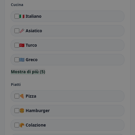
Cucina
🇮🇹 Italiano
🥢 Asiatico
🇹🇷 Turco
🇬🇷 Greco
Mostra di più (5)
Piatti
🍕 Pizza
🍔 Hamburger
🥐 Colazione