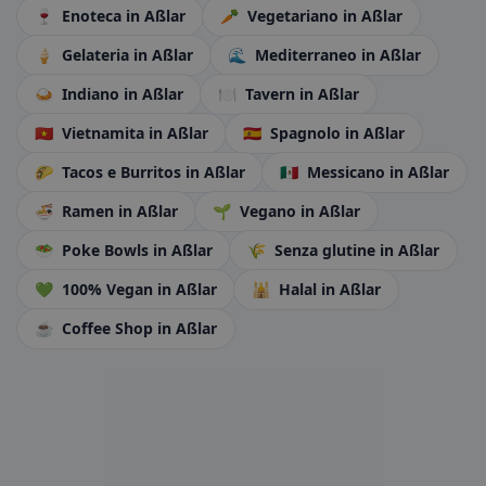
🍷
Enoteca
in Aßlar
🥕
Vegetariano
in Aßlar
🍦
Gelateria
in Aßlar
🌊
Mediterraneo
in Aßlar
🍛
Indiano
in Aßlar
🍽️
Tavern
in Aßlar
🇻🇳
Vietnamita
in Aßlar
🇪🇸
Spagnolo
in Aßlar
🌮
Tacos e Burritos
in Aßlar
🇲🇽
Messicano
in Aßlar
🍜
Ramen
in Aßlar
🌱
Vegano
in Aßlar
🥗
Poke Bowls
in Aßlar
🌾
Senza glutine
in Aßlar
💚
100% Vegan
in Aßlar
🕌
Halal
in Aßlar
☕
Coffee Shop
in Aßlar