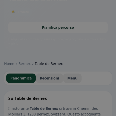
🌤 Terrazza
Pianifica percorso
Badge della community: senza glutine, vegano, halal e altro – subito
visibili.
Home
Bernex
Table de Bernex
Panoramica
Recensioni
Menu
Su Table de Bernex
Il ristorante
Table de Bernex
si trova in Chemin des
Molliers 3, 1233 Bernex, Svizzera. Questo accogliente