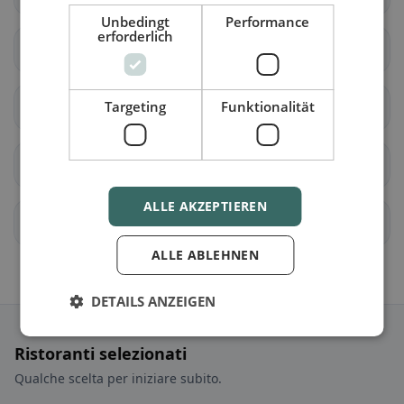
Unbedingt
Performance
erforderlich
Chêne-Bourg
Choulex
Targeting
Funktionalität
Collex-Bossy
Collonge-Bellerive
Cologny
Confignon
ALLE AKZEPTIEREN
Corsier (GE)
Dardagny
ALLE ABLEHNEN
DETAILS ANZEIGEN
Ristoranti selezionati
Qualche scelta per iniziare subito.