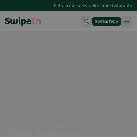
·
Pubblicità su Swipein
Il mio ristorante
Scarica l’app
Swipein Homepage
Chem. des Molliers 3, 1233 Bernex, Switzerland
Table de Bernex