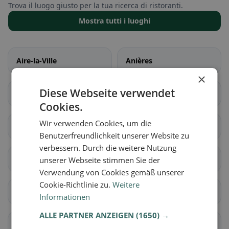
Trova il luogo giusto per la tua ricerca di ristoranti.
Mostra tutti i luoghi
Aire-la-Ville
Anières
×
Diese Webseite verwendet
Avully
Avusy
Cookies.
Wir verwenden Cookies, um die
Bardonnex
Bellevue
Benutzerfreundlichkeit unserer Website zu
verbessern. Durch die weitere Nutzung
Bernex
Carouge (GE)
unserer Webseite stimmen Sie der
Verwendung von Cookies gemäß unserer
Cookie-Richtlinie zu.
Weitere
Cartigny
Céligny
Informationen
ALLE PARTNER ANZEIGEN
(1650) →
Chancy
Chêne-Bougeries