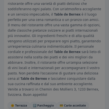
ristorante offre una varietà di piatti deliziosi che
soddisferanno ogni palato. Con un'atmosfera accogliente
e un servizio impeccabile, il
Table de Bernex
è il luogo
perfetto per una cena romantica o un pranzo con amici.
Il menu del ristorante offre una vasta gamma di opzioni,
dalle classiche pietanze svizzere ai piatti internazionali
più innovativi. Gli ingredienti freschi e di alta qualità
vengono utilizzati per preparare ogni piatto, garantendo
un'esperienza culinaria indimenticabile. Il personale
cordiale e professionale del
Table de Bernex
sarà lieto di
assistervi nella scelta dei piatti e dei vini migliori da
abbinare. Inoltre, il ristorante offre un'ampia selezione
di vini locali e internazionali per accompagnare il vostro
pasto. Non perdete l'occasione di gustare una deliziosa
cena al
Table de Bernex
e lasciatevi conquistare dalla
sua cucina raffinata e dal suo ambiente accogliente.
Venite a trovarci in Chemin des Molliers 3, 1233 Bernex,
Svizzera. Buon appetito!
🌞 Terrazza
🅿️ Parcheggio
💳 Carte accettate