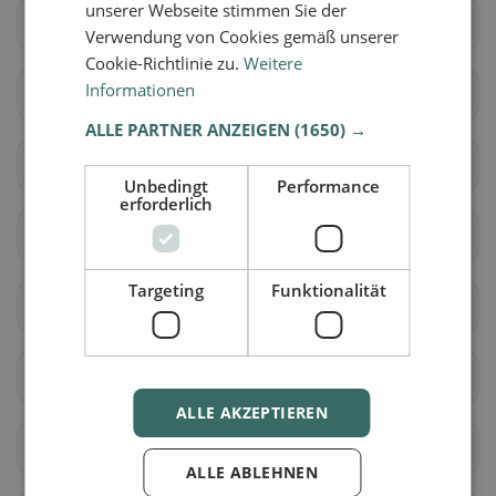
unserer Webseite stimmen Sie der
Avully
Avusy
Verwendung von Cookies gemäß unserer
Cookie-Richtlinie zu.
Weitere
Informationen
Bardonnex
Bellevue
ALLE PARTNER ANZEIGEN
(1650) →
Bernex
Carouge (GE)
Unbedingt
Performance
erforderlich
Cartigny
Céligny
Targeting
Funktionalität
Chancy
Chêne-Bougeries
Chêne-Bourg
Choulex
ALLE AKZEPTIEREN
Collex-Bossy
Collonge-Bellerive
ALLE ABLEHNEN