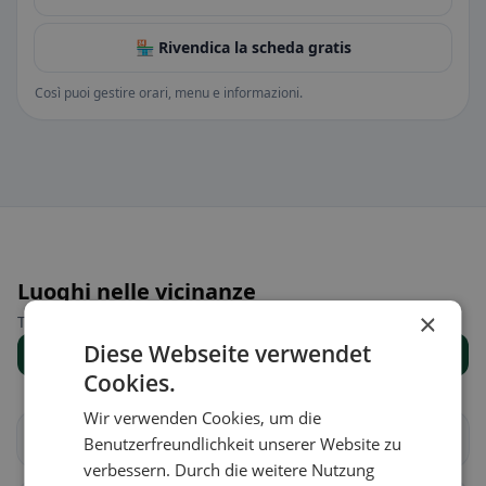
🏪 Rivendica la scheda gratis
Così puoi gestire orari, menu e informazioni.
Luoghi nelle vicinanze
×
Trova il luogo giusto per la tua ricerca di ristoranti.
Diese Webseite verwendet
Mostra tutti i luoghi
Cookies.
Wir verwenden Cookies, um die
Aire-la-Ville
Anières
Benutzerfreundlichkeit unserer Website zu
verbessern. Durch die weitere Nutzung