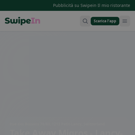
·
Pubblicità su Swipein
Il mio ristorante
Scarica l’app
Swipein Homepage
Rue des Bossons 78/80, 1213 Petit-Lancy, Switzerland
Take Away Migros - Lancy-