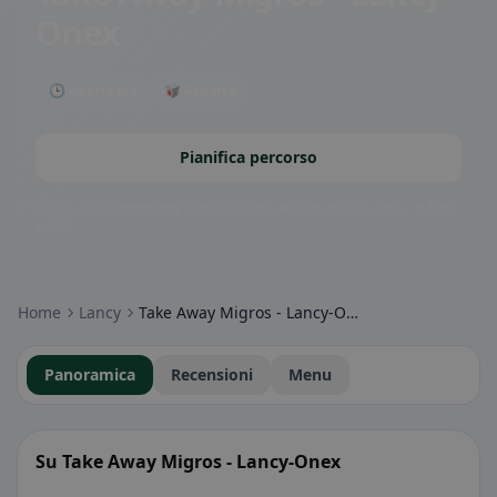
Onex
🕒 Aperto ora
🥡 Asporto
Pianifica percorso
Badge della community: senza glutine, vegano, halal e altro – subito
visibili.
Home
Lancy
Take Away Migros - Lancy-Onex
Panoramica
Recensioni
Menu
Su Take Away Migros - Lancy-Onex