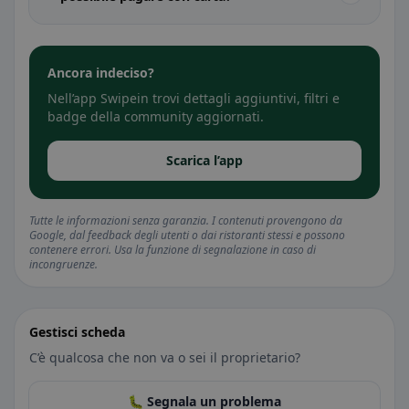
Ancora indeciso?
Nell’app Swipein trovi dettagli aggiuntivi, filtri e
badge della community aggiornati.
Scarica l’app
Tutte le informazioni senza garanzia. I contenuti provengono da
Google, dal feedback degli utenti o dai ristoranti stessi e possono
contenere errori. Usa la funzione di segnalazione in caso di
incongruenze.
Gestisci scheda
C’è qualcosa che non va o sei il proprietario?
🐛 Segnala un problema