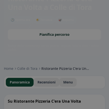
Una Volta
a Colle di Tora
🕒 Aperto ora
🌤 Terrazza
🥡 Asporto
Pianifica percorso
Badge della community: senza glutine, vegano, halal e altro – subito
visibili.
Home
Colle di Tora
Ristorante Pizzeria C'era Una Volta
Panoramica
Recensioni
Menu
Su Ristorante Pizzeria C'era Una Volta