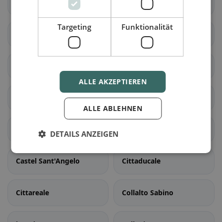
Belmonte in Sabina
Borbona
Targeting
Funktionalität
Borgorose
dorf-velino
Cantalice
Cantalupo in Sabina
ALLE AKZEPTIEREN
Casaprota
Casperia
ALLE ABLEHNEN
castel-von-tora
castelnuovo-von-farfa
DETAILS ANZEIGEN
Castel Sant'Angelo
Cittaducale
Cittareale
Collalto Sabino