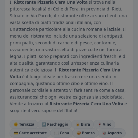
Il
Ristorante Pizzeria C'era Una Volta
si trova nella
pittoresca località di Colle di Tora, in provincia di Rieti.
Situato in Via Parodi, il ristorante offre ai suoi clienti una
vasta scelta di piatti tradizionali italiani, con
un'attenzione particolare alla cucina romana e laziale. Il
menu del ristorante include una selezione di antipasti,
primi piatti, secondi di carne e di pesce, contorni e,
ovviamente, una vasta scelta di pizze cotte nel forno a
legna. I piatti sono preparati con ingredienti freschi e di
alta qualità, garantendo così un'esperienza culinaria
autentica e deliziosa. Il
Ristorante Pizzeria C'era Una
Volta
è il luogo ideale per trascorrere una serata in
compagnia, gustando ottimo cibo e ottimo vino. Il
personale cordiale e attento vi farà sentire come a casa,
assicurandosi che ogni vostra esigenza sia soddisfatta.
Venite a trovarci al
Ristorante Pizzeria C'era Una Volta
e
scoprite il vero sapore dell'Italia!
🌞 Terrazza
🅿️ Parcheggio
🍺 Birra
🍷 Vino
💳 Carte accettate
🍽️ Cena
🥪 Pranzo
🥡 Asporto