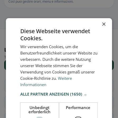
Così puoi gestire orari, menu e informazioni.
×
Diese Webseite verwendet
Cookies.
Wir verwenden Cookies, um die
Luoghi nelle vicinanze
Benutzerfreundlichkeit unserer Website zu
Trova il luogo giusto per la tua ricerca di ristoranti.
verbessern. Durch die weitere Nutzung
Mostra tutti i luoghi
unserer Webseite stimmen Sie der
Verwendung von Cookies gemäß unserer
Cookie-Richtlinie zu.
Weitere
Informationen
Accumoli
Amatrice
ALLE PARTNER ANZEIGEN
(1650) →
Antrodoco
Ascrea
Unbedingt
Performance
erforderlich