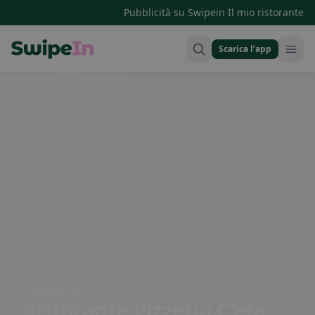
·
Pubblicità su Swipein
Il mio ristorante
Scarica l’app
Swipein Homepage
Via Parodi, 200, 02020 Colle di Tora RI, Italy
Ristorante Pizzeria C'era