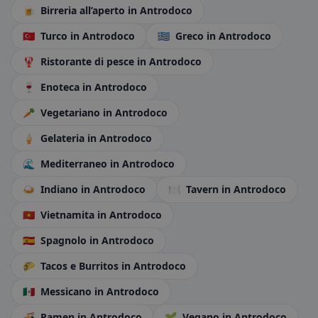
🍺
Birreria all’aperto
in Antrodoco
🇹🇷
Turco
in Antrodoco
🇬🇷
Greco
in Antrodoco
🦞
Ristorante di pesce
in Antrodoco
🍷
Enoteca
in Antrodoco
🥕
Vegetariano
in Antrodoco
🍦
Gelateria
in Antrodoco
🌊
Mediterraneo
in Antrodoco
🍛
Indiano
in Antrodoco
🍽️
Tavern
in Antrodoco
🇻🇳
Vietnamita
in Antrodoco
🇪🇸
Spagnolo
in Antrodoco
🌮
Tacos e Burritos
in Antrodoco
🇲🇽
Messicano
in Antrodoco
🍜
Ramen
in Antrodoco
🌱
Vegano
in Antrodoco