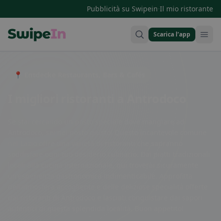
·
Pubblicità su Swipein
Il mio ristorante
Scarica l’app
Swipein Homepage
📍 Entdecke Restaurants, Bars & Cafés
I migliori ristoranti a Antrodoco
Se stai cercando un posto speciale dove mangiare ad
Antrodoco, sei nel posto giusto! Questo incantevole comune
nel Lazio offre una varietà di ristoranti che sapranno
soddisfare ogni tuo desiderio culinario. Dai piatti tradizionali
locali alla cucina internazionale, qui troverai sicuramente
un'esperienza gastronomica indimenticabile. Approfitta
dell'atmosfera accogliente e delle deliziose specialità offerte
dai ristoranti di Antrodoco e lasciati conquistare dai sapori
autentici di questa splendida località. Buon appetito!