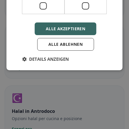
Scopri ora →
ALLE AKZEPTIEREN
🌾
ALLE ABLEHNEN
Senza glutine
in Antrodoco
Opzioni senza glutine e consigli della community
DETAILS ANZEIGEN
Scopri ora →
☪️
Halal
in Antrodoco
Opzioni halal per cucina e posizione
Scopri ora →