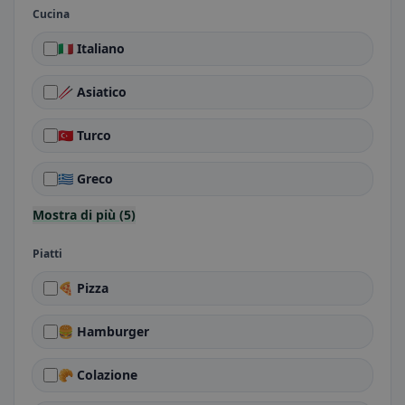
Cucina
🇮🇹 Italiano
🥢 Asiatico
🇹🇷 Turco
🇬🇷 Greco
Mostra di più (5)
Piatti
🍕 Pizza
🍔 Hamburger
🥐 Colazione