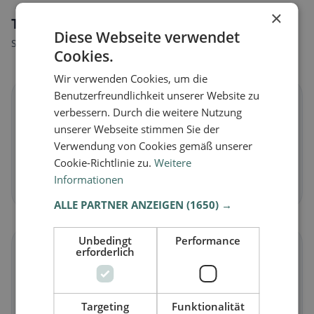
×
Tipi di alimentazione a Antrodoco
Diese Webseite verwendet
Scopri ristoranti adatti al tuo stile alimentare.
Cookies.
Wir verwenden Cookies, um die
Benutzerfreundlichkeit unserer Website zu
🌱
verbessern. Durch die weitere Nutzung
unserer Webseite stimmen Sie der
Vegano
in Antrodoco
Verwendung von Cookies gemäß unserer
Piatti vegetali e cucina vegana
Cookie-Richtlinie zu.
Weitere
Informationen
Scopri ora →
ALLE PARTNER ANZEIGEN
(1650) →
Unbedingt
Performance
🥕
erforderlich
Vegetariano
in Antrodoco
Targeting
Funktionalität
Piatti senza carne e classici vegetariani