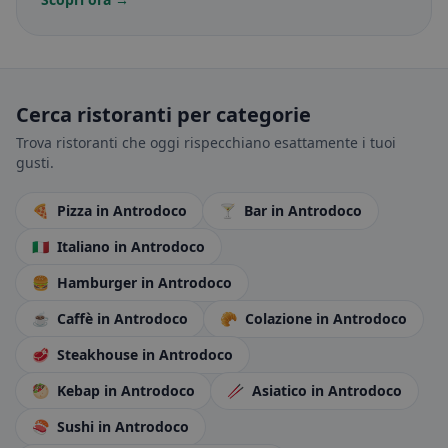
Cerca ristoranti per categorie
Trova ristoranti che oggi rispecchiano esattamente i tuoi
gusti.
🍕
Pizza
in Antrodoco
🍸
Bar
in Antrodoco
🇮🇹
Italiano
in Antrodoco
🍔
Hamburger
in Antrodoco
☕
Caffè
in Antrodoco
🥐
Colazione
in Antrodoco
🥩
Steakhouse
in Antrodoco
🥙
Kebap
in Antrodoco
🥢
Asiatico
in Antrodoco
🍣
Sushi
in Antrodoco