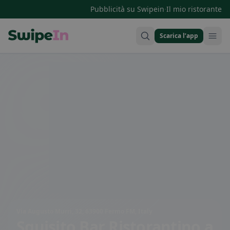
·
Pubblicità su Swipein
Il mio ristorante
Scarica l’app
Swipein Homepage
Via Augusto Murri, 32, 63900 Fermo FM, Italy
Squisito Bar Ristorantino
a