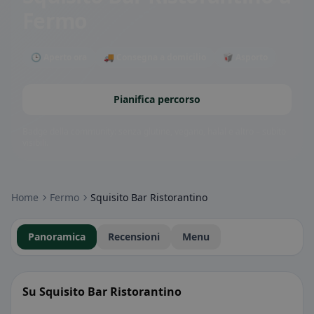
Fermo
🕒 Aperto ora
🚚 Consegna a domicilio
🥡 Asporto
Pianifica percorso
Badge della community: senza glutine, vegano, halal e altro – subito
visibili.
Home
Fermo
Squisito Bar Ristorantino
Panoramica
Recensioni
Menu
Su Squisito Bar Ristorantino