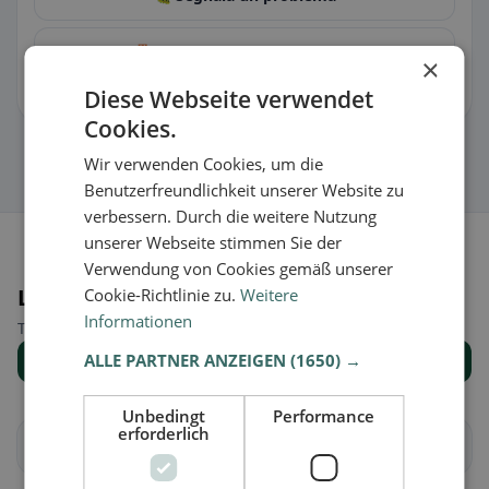
🏪 Rivendica la scheda gratis
×
Diese Webseite verwendet
Così puoi gestire orari, menu e informazioni.
Cookies.
Wir verwenden Cookies, um die
Benutzerfreundlichkeit unserer Website zu
verbessern. Durch die weitere Nutzung
unserer Webseite stimmen Sie der
Verwendung von Cookies gemäß unserer
Luoghi nelle vicinanze
Cookie-Richtlinie zu.
Weitere
Informationen
Trova il luogo giusto per la tua ricerca di ristoranti.
ALLE PARTNER ANZEIGEN
(1650) →
Mostra tutti i luoghi
Unbedingt
Performance
erforderlich
Altidona
Amandola