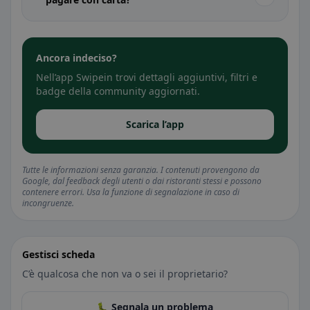
Ancora indeciso?
Nell’app Swipein trovi dettagli aggiuntivi, filtri e
badge della community aggiornati.
Scarica l’app
Tutte le informazioni senza garanzia. I contenuti provengono da
Google, dal feedback degli utenti o dai ristoranti stessi e possono
contenere errori. Usa la funzione di segnalazione in caso di
incongruenze.
Gestisci scheda
C’è qualcosa che non va o sei il proprietario?
🐛 Segnala un problema