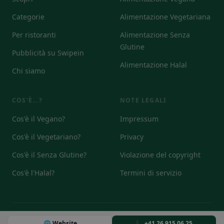
Categorie
Alimentazione Vegetariana
Per ristoranti
Alimentazione Senza
Glutine
Pubblicità su Swipein
Alimentazione Halal
Chi siamo
COS'È...?
NOTE LEGALI
Cos'è il Vegano?
Impressum
Cos'è il Vegetariano?
Privacy
Cos'è il Senza Glutine?
Violazione del copyright
Cos'è l'Halal?
Termini di servizio
© 2026
🌐 Website
📞 +41 26 915 06 25