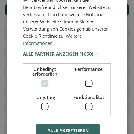
Trova il luogo giusto per la tua ricerca di ristoranti.
Benutzerfreundlichkeit unserer Website zu
Mostra tutti i luoghi
verbessern. Durch die weitere Nutzung
unserer Webseite stimmen Sie der
Verwendung von Cookies gemäß unserer
Châtillon (FR)
Cugy (FR)
Cookie-Richtlinie zu.
Weitere
Informationen
Fétigny
Gletterens
ALLE PARTNER ANZEIGEN
(1650) →
Unbedingt
Performance
Lully (FR)
Ménières
erforderlich
Montagny (FR)
Nuvilly
Targeting
Funktionalität
Prévondavaux
Saint-Aubin (FR)
Sévaz
Surpierre
ALLE AKZEPTIEREN