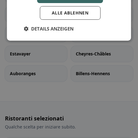
ALLE ABLEHNEN
Vallon
Les Montets
DETAILS ANZEIGEN
Delley-Portalban
Belmont-Broye
Estavayer
Cheyres-Châbles
Auboranges
Billens-Hennens
Ristoranti selezionati
Qualche scelta per iniziare subito.