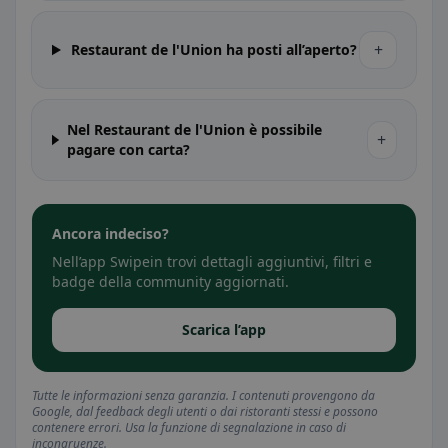
+
Restaurant de l'Union ha posti all’aperto?
Nel Restaurant de l'Union è possibile
+
pagare con carta?
Ancora indeciso?
Nell’app Swipein trovi dettagli aggiuntivi, filtri e
badge della community aggiornati.
Scarica l’app
Tutte le informazioni senza garanzia. I contenuti provengono da
Google, dal feedback degli utenti o dai ristoranti stessi e possono
contenere errori. Usa la funzione di segnalazione in caso di
incongruenze.