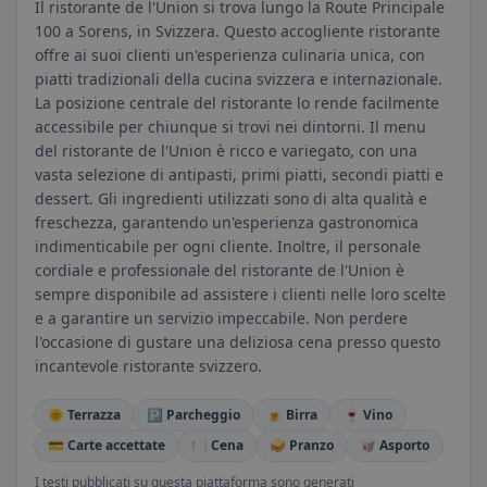
Il ristorante de l'Union si trova lungo la Route Principale
100 a Sorens, in Svizzera. Questo accogliente ristorante
offre ai suoi clienti un'esperienza culinaria unica, con
piatti tradizionali della cucina svizzera e internazionale.
La posizione centrale del ristorante lo rende facilmente
accessibile per chiunque si trovi nei dintorni. Il menu
del ristorante de l'Union è ricco e variegato, con una
vasta selezione di antipasti, primi piatti, secondi piatti e
dessert. Gli ingredienti utilizzati sono di alta qualità e
freschezza, garantendo un'esperienza gastronomica
indimenticabile per ogni cliente. Inoltre, il personale
cordiale e professionale del ristorante de l'Union è
sempre disponibile ad assistere i clienti nelle loro scelte
e a garantire un servizio impeccabile. Non perdere
l'occasione di gustare una deliziosa cena presso questo
incantevole ristorante svizzero.
🌞 Terrazza
🅿️ Parcheggio
🍺 Birra
🍷 Vino
💳 Carte accettate
🍽️ Cena
🥪 Pranzo
🥡 Asporto
I testi pubblicati su questa piattaforma sono generati