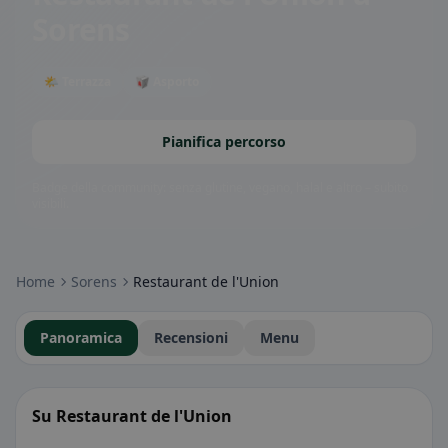
Sorens
🌤 Terrazza
🥡 Asporto
Pianifica percorso
Badge della community: senza glutine, vegano, halal e altro – subito
visibili.
Home
Sorens
Restaurant de l'Union
Panoramica
Recensioni
Menu
Su Restaurant de l'Union