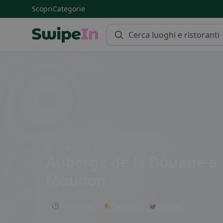
Scopri
Categorie
Swipein Homepage
Av. de Billens 2, 1510 Moudon, Switzerland
Auberge de la Douane
a
Moudon
🕒 Aperto ora
🌤 Terrazza
🥡 Asporto