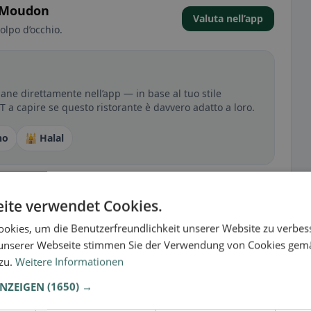
a Moudon
Valuta nell’app
olpo d’occhio.
ne direttamente nell’app — in base al tuo stile
RT a capire se questo ristorante è davvero adatto a loro.
no
🕌 Halal
sperienza
ite verwendet Cookies.
tutto per senza glutine, vegano, vegetariano o halal.
okies, um die Benutzerfreundlichkeit unserer Website zu verbes
unserer Webseite stimmen Sie der Verwendung von Cookies gem
 zu.
Weitere Informationen
ANZEIGEN
(1650) →