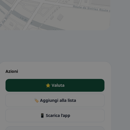
Azioni
⭐ Valuta
🏷️ Aggiungi alla lista
📱 Scarica l’app