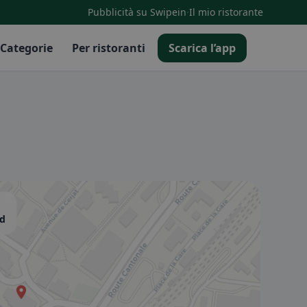
·
Pubblicità su Swipein
Il mio ristorante
Categorie
Per ristoranti
Scarica l’app
nd