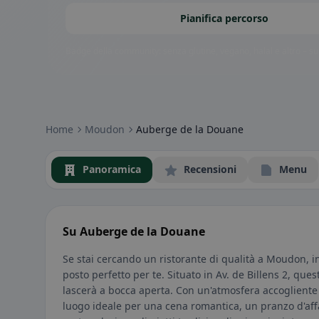
Pianifica percorso
Badge della community: senza glutine, vegano, halal e altro – subi
Home
Moudon
Auberge de la Douane
Panoramica
Recensioni
Menu
Su Auberge de la Douane
Se stai cercando un ristorante di qualità a Moudon, in 
posto perfetto per te. Situato in Av. de Billens 2, ques
lascerà a bocca aperta. Con un'atmosfera accogliente 
luogo ideale per una cena romantica, un pranzo d'affa