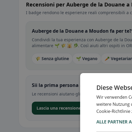
Recensioni per Auberge de la Douane 
I badge rendono le esperienze reali comprensibili a c
Auberge de la Douane a Moudon fa per te?
Condividi la tua esperienza con Auberge de la Doua
alimentare 🌱 🌾 🕌 🥬. Così aiuti altri ospiti in O
🌾 Senza glutine
🌱 Vegano
🥕 Vegetaria
Sii la prima persona a condividere la tua e
Diese Webse
Le recensioni aiutano gli altri a decidere — soprat
Wir verwenden Co
weitere Nutzung 
Lascia una recensione nell’app
Cookie-Richtlinie
ALLE PARTNER 