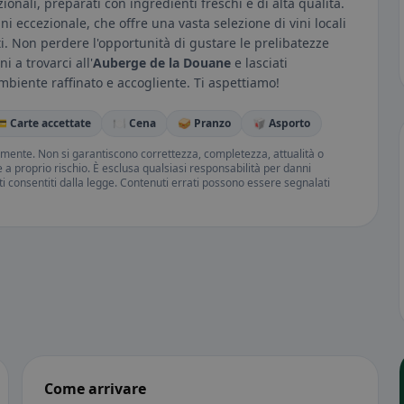
zionali, preparati con ingredienti freschi e di alta qualità.
ni eccezionale, che offre una vasta selezione di vini locali
i. Non perdere l'opportunità di gustare le prelibatezze
i a trovarci all'
Auberge de la Douane
e lasciati
mbiente raffinato e accogliente. Ti aspettiamo!
 Carte accettate
🍽️ Cena
🥪 Pranzo
🥡 Asporto
amente. Non si garantiscono correttezza, completezza, attualità o
ne a proprio rischio. È esclusa qualsiasi responsabilità per danni
iti consentiti dalla legge. Contenuti errati possono essere segnalati
Come arrivare