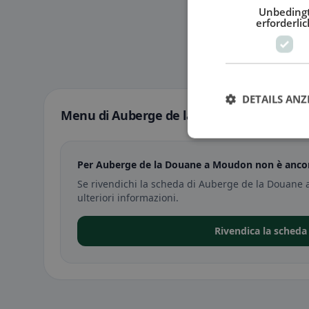
Unbeding
erforderlic
DETAILS ANZ
Menu di Auberge de la Douane a Moudon
Per Auberge de la Douane a Moudon non è ancor
Se rivendichi la scheda di Auberge de la Douane
ulteriori informazioni.
Rivendica la scheda