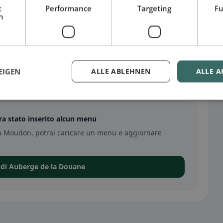
t
Performance
Targeting
Fu
h
EIGEN
ALLE ABLEHNEN
ALLE A
a stato inserito alcun menu
 a Moudon, potrai caricare un menu e aggiornare
 di Auberge de la Douane