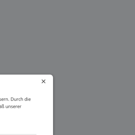
×
sern. Durch die
äß unserer