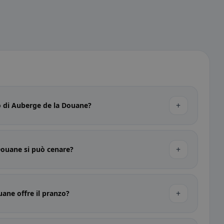
+
zo di Auberge de la Douane?
+
Douane si può cenare?
+
ane offre il pranzo?