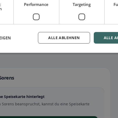
t
Performance
Targeting
Fu
h
EIGEN
ALLE ABLEHNEN
ALLE A
 Sorens
ne Speisekarte hinterlegt
n Sorens beanspruchst, kannst du eine Speisekarte