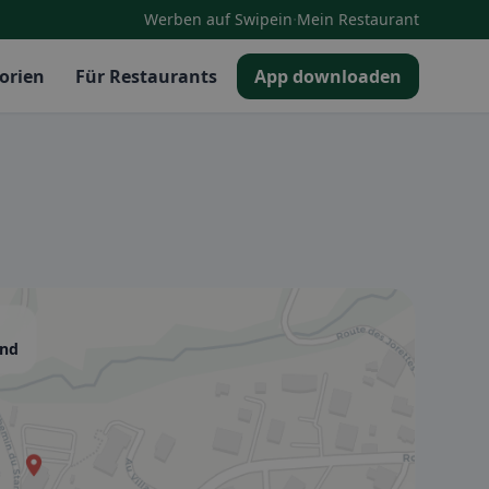
·
Werben auf Swipein
Mein Restaurant
orien
Für Restaurants
App downloaden
and