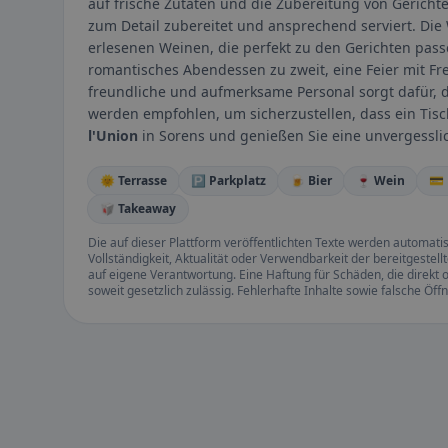
auf frische Zutaten und die Zubereitung von Gerichte
zum Detail zubereitet und ansprechend serviert. Die
erlesenen Weinen, die perfekt zu den Gerichten pas
romantisches Abendessen zu zweit, eine Feier mit Fr
freundliche und aufmerksame Personal sorgt dafür, 
werden empfohlen, um sicherzustellen, dass ein Tisch
l'Union
in Sorens und genießen Sie eine unvergesslic
🌞 Terrasse
🅿️ Parkplatz
🍺 Bier
🍷 Wein
💳
🥡 Takeaway
Die auf dieser Plattform veröffentlichten Texte werden automatisie
Vollständigkeit, Aktualität oder Verwendbarkeit der bereitgeste
auf eigene Verantwortung. Eine Haftung für Schäden, die direkt o
soweit gesetzlich zulässig. Fehlerhafte Inhalte sowie falsche Ö