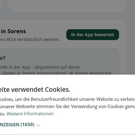
 in Sorens
In der App bewerten
en Blick verständlich werden.
ir?
irekt in der App – abgestimmt auf deine
 Gästen in Sorens einzuschätzen, ob dieses Restaurant
ite verwendet Cookies.
🕌 Halal
okies, um die Benutzerfreundlichkeit unserer Website zu verbes
unserer Webseite stimmen Sie der Verwendung von Cookies gem
 zu.
Weitere Informationen
t
ANZEIGEN
(1650) →
– besonders bei glutenfrei, vegan, vegetarisch oder