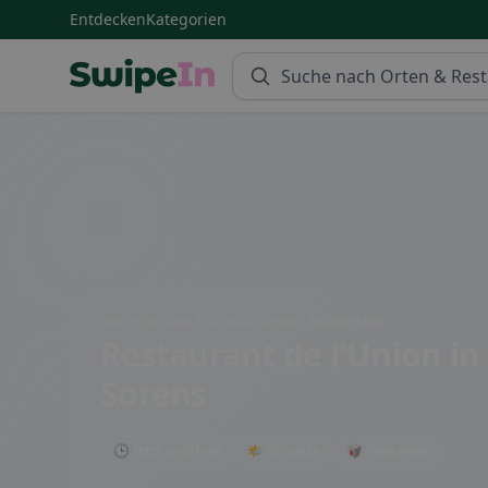
Entdecken
Kategorien
Swipein Homepage
Rte Principale 100, 1642 Sorens, Switzerland
Restaurant de l'Union
in
Sorens
🕒 Jetzt geöffnet
🌤 Terrasse
🥡 Takeaway