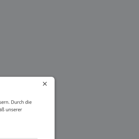
×
sern. Durch die
äß unserer