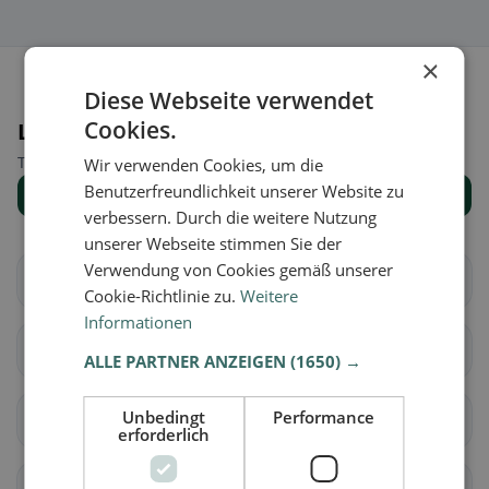
×
Diese Webseite verwendet
Cookies.
Luoghi nelle vicinanze
Trova il luogo giusto per la tua ricerca di ristoranti.
Wir verwenden Cookies, um die
Benutzerfreundlichkeit unserer Website zu
Mostra tutti i luoghi
verbessern. Durch die weitere Nutzung
unserer Webseite stimmen Sie der
Verwendung von Cookies gemäß unserer
Milvignes
La Grande Béroche
Cookie-Richtlinie zu.
Weitere
Informationen
La Chaux-de-Fonds
Les Planchettes
ALLE PARTNER ANZEIGEN
(1650) →
Unbedingt
Performance
La Sagne
La Brévine
erforderlich