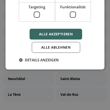
Le Cerneux-Péquignot
La Chaux-du-Milieu
Targeting
Funktionalität
Le Locle
Les Ponts-de-Martel
Cornaux
Cressier (NE)
ALLE AKZEPTIEREN
Enges
ALLE ABLEHNEN
Hauterive (NE)
DETAILS ANZEIGEN
Le Landeron
Lignières
Neuchâtel
Saint-Blaise
La Tène
Val-de-Ruz