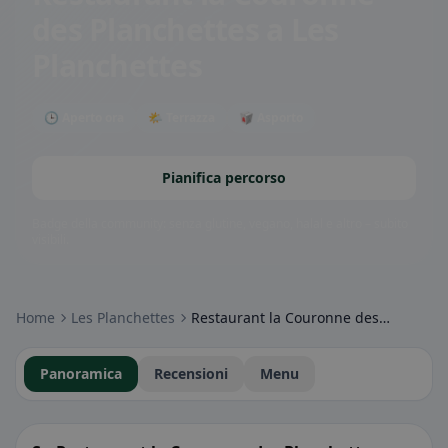
des Planchettes
a Les
Planchettes
🕒 Aperto ora
🌤 Terrazza
🥡 Asporto
Pianifica percorso
Badge della community: senza glutine, vegano, halal e altro – subito
visibili.
Home
Les Planchettes
Restaurant la Couronne des Planchettes
Panoramica
Recensioni
Menu