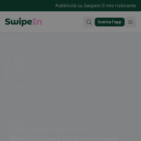
·
Pubblicità su Swipein
Il mio ristorante
Scarica l’app
Swipein Homepage
Village 7, 2325 Les Planchettes, Switzerland
Restaurant la Couronne