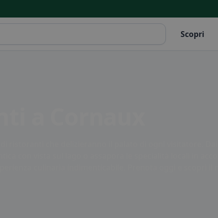
Scopri
anti a Cornaux
 ristoranti che delizieranno il palato di ogni visitatore. Dai 
ica con vista sul lago o assapora le specialità locali in accog
sperienza culinaria indimenticabile. Prenota oggi e scopri il 