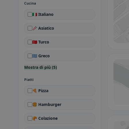
Cucina
🇮🇹 Italiano
🥢 Asiatico
🇹🇷 Turco
🇬🇷 Greco
Mostra di più (5)
Piatti
🍕 Pizza
🍔 Hamburger
🥐 Colazione