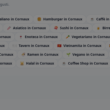
gusti.
taliano
in Cornaux
🍔
Hamburger
in Cornaux
☕
Caffè
in
🥢
Asiatico
in Cornaux
🍣
Sushi
in Cornaux
🍺
Birre
ornaux
🍷
Enoteca
in Cornaux
🥕
Vegetariano
in Cornau
aux
🍽️
Tavern
in Cornaux
🇻🇳
Vietnamita
in Cornaux
 Cornaux
🍜
Ramen
in Cornaux
🌱
Vegano
in Cornaux
Cornaux
🕌
Halal
in Cornaux
☕
Coffee Shop
in Cornaux