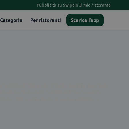
·
Pubblicità su Swipein
Il mio ristorante
Categorie
Per ristoranti
Scarica l’app
tradizionali bistrot ai raffinati ristoranti gourmet,
lienti trattorie. Con ingredienti freschi e piatti
meglio della cucina locale in questa pittoresca