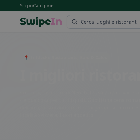
Scopri
Categorie
Swipein Homepage
📍 Entdecke Restaurants, Bars & Cafés
I migliori ristor
Cornaux, nel cuore di Neuchâtel, vanta una varietà di
c'è qualcosa per tutti i gusti. Goditi una cena romant
deliziosi, i ristoranti di Cornaux garantiscono un'e
località svizzera. Buon appetito!