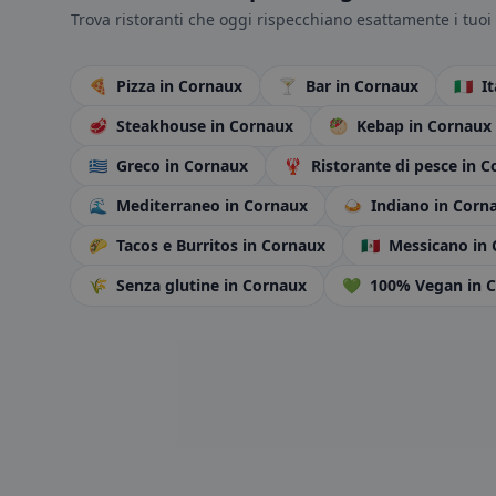
Trova ristoranti che oggi rispecchiano esattamente i tuoi 
🍕
Pizza
in Cornaux
🍸
Bar
in Cornaux
🇮🇹
I
🥩
Steakhouse
in Cornaux
🥙
Kebap
in Cornaux
🇬🇷
Greco
in Cornaux
🦞
Ristorante di pesce
in C
🌊
Mediterraneo
in Cornaux
🍛
Indiano
in Corn
🌮
Tacos e Burritos
in Cornaux
🇲🇽
Messicano
in
🌾
Senza glutine
in Cornaux
💚
100% Vegan
in 