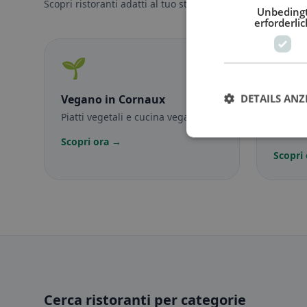
Scopri ristoranti adatti al tuo stile alimentare.
Unbeding
erforderlic
🌱
🥕
DETAILS ANZ
Vegano
in Cornaux
Veget
Piatti vegetali e cucina vegana
Piatti 
vegetar
Scopri ora →
Scopri
Cerca ristoranti per categorie