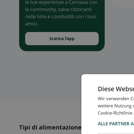
le tue esperienze a Cornaux con
la community, salva ristoranti
nelle liste e condividili con i tuoi
amici.
Scarica l’app
Diese Webse
Wir verwenden Co
weitere Nutzung 
Cookie-Richtlinie
ALLE PARTNER 
Tipi di alimentazione a Cornaux