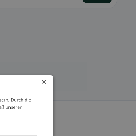
×
sern. Durch die
äß unserer