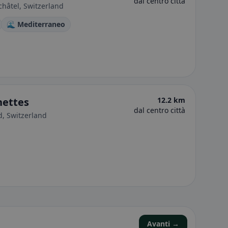
dal centro città
châtel, Switzerland
🌊 Mediterraneo
nettes
12.2 km
dal centro città
d, Switzerland
Avanti →