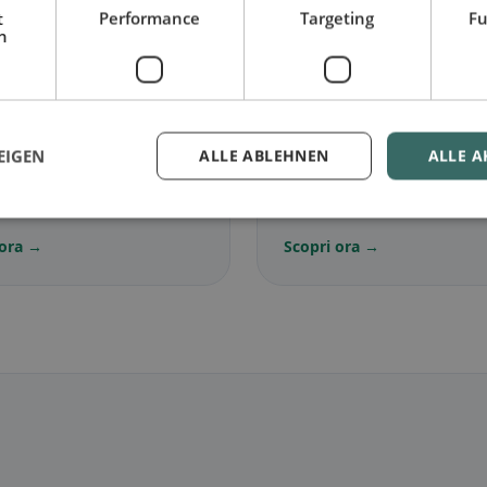
t
Performance
Targeting
Fu
h
🌾
EIGEN
ALLE ABLEHNEN
ALLE A
ariano
in Cornaux
Senza glutine
in Corna
senza carne e classici
Opzioni senza glutine e con
iani
della community
 ora →
Scopri ora →