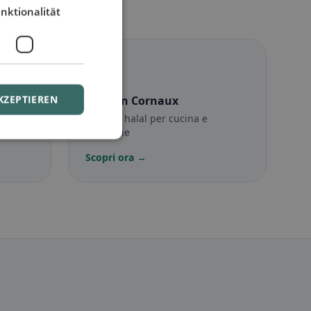
nktionalität
☪️
KZEPTIEREN
ux
Halal
in Cornaux
sigli
Opzioni halal per cucina e
posizione
Scopri ora →