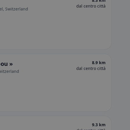
8.3 km
dal centro città
l, Switzerland
bou »
8.9 km
dal centro città
witzerland
9.3 km