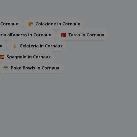
 Cornaux
🥐
Colazione
in Cornaux
ria all’aperto
in Cornaux
🇹🇷
Turco
in Cornaux
x
🍦
Gelateria
in Cornaux
🇪🇸
Spagnolo
in Cornaux
🥗
Poke Bowls
in Cornaux