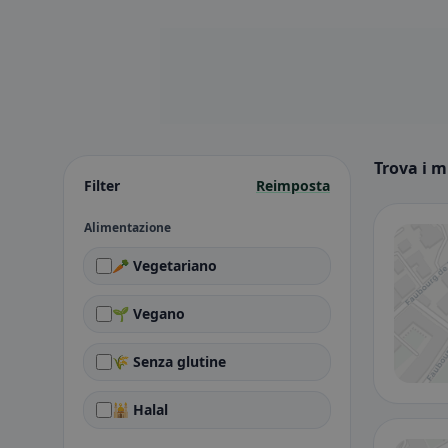
Trova i m
Filter
Reimposta
Alimentazione
🥕 Vegetariano
🌱 Vegano
🌾 Senza glutine
🕌 Halal