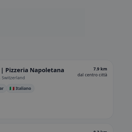
| Pizzeria Napoletana
7.9 km
dal centro città
, Switzerland
ar
🇮🇹 Italiano