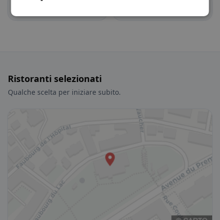
La Tène
Val-de-Ruz
Ristoranti selezionati
Qualche scelta per iniziare subito.