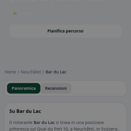
🌤 Terrazza
Pianifica percorso
Badge della community: senza glutine, vegano, halal e altro – subito
visibili.
Home
Neuchâtel
Bar du Lac
Panoramica
Recensioni
Su Bar du Lac
Il ristorante
Bar du Lac
si trova in una posizione
pittoresca sul Quai du Port 10, a Neuchâtel, in Svizzera.