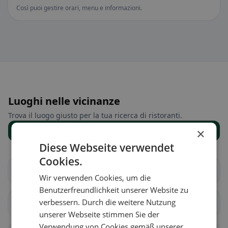
Così puoi gestire orari, menu e informazioni.
Luoghi nelle vicinanze
Trova il luogo giusto per la tua ricerca di ristoranti.
×
Mostra tutti i luoghi
Diese Webseite verwendet
Cookies.
Milvignes
La Grande Béroche
Wir verwenden Cookies, um die
Benutzerfreundlichkeit unserer Website zu
verbessern. Durch die weitere Nutzung
La Chaux-de-Fonds
Les Planchettes
unserer Webseite stimmen Sie der
Verwendung von Cookies gemäß unserer