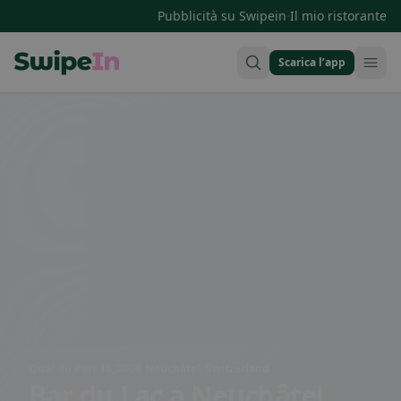
·
Pubblicità su Swipein
Il mio ristorante
Scarica l’app
Swipein Homepage
Quai du Port 10, 2000 Neuchâtel, Switzerland
Bar du Lac
a Neuchâtel