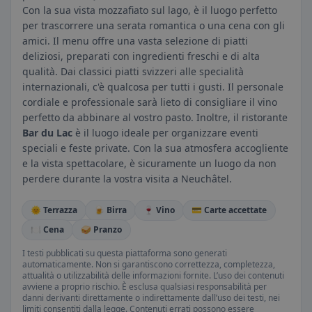
Con la sua vista mozzafiato sul lago, è il luogo perfetto
per trascorrere una serata romantica o una cena con gli
amici. Il menu offre una vasta selezione di piatti
deliziosi, preparati con ingredienti freschi e di alta
qualità. Dai classici piatti svizzeri alle specialità
internazionali, c'è qualcosa per tutti i gusti. Il personale
cordiale e professionale sarà lieto di consigliare il vino
perfetto da abbinare al vostro pasto. Inoltre, il ristorante
Bar du Lac
è il luogo ideale per organizzare eventi
speciali e feste private. Con la sua atmosfera accogliente
e la vista spettacolare, è sicuramente un luogo da non
perdere durante la vostra visita a Neuchâtel.
🌞 Terrazza
🍺 Birra
🍷 Vino
💳 Carte accettate
🍽️ Cena
🥪 Pranzo
I testi pubblicati su questa piattaforma sono generati
automaticamente. Non si garantiscono correttezza, completezza,
attualità o utilizzabilità delle informazioni fornite. L’uso dei contenuti
avviene a proprio rischio. È esclusa qualsiasi responsabilità per
danni derivanti direttamente o indirettamente dall’uso dei testi, nei
limiti consentiti dalla legge. Contenuti errati possono essere