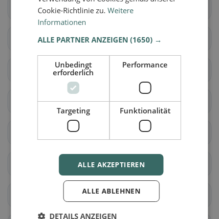
La Sagne
La Brévine
Cookie-Richtlinie zu.
Weitere
Informationen
Le Cerneux-Péquignot
La Chaux-du-Milieu
ALLE PARTNER ANZEIGEN
(1650) →
Unbedingt
Performance
Le Locle
Les Ponts-de-Martel
erforderlich
Cornaux
Cressier (NE)
Targeting
Funktionalität
Enges
Hauterive (NE)
Le Landeron
Lignières
ALLE AKZEPTIEREN
ALLE ABLEHNEN
Neuchâtel
Saint-Blaise
DETAILS ANZEIGEN