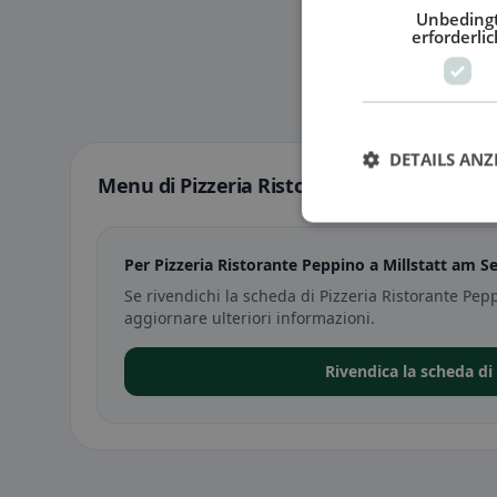
Unbeding
erforderlic
DETAILS ANZ
Menu di Pizzeria Ristorante Peppino a Mil
Per Pizzeria Ristorante Peppino a Millstatt am S
Se rivendichi la scheda di Pizzeria Ristorante Pep
aggiornare ulteriori informazioni.
Rivendica la scheda di