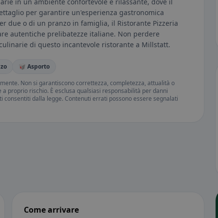
narie in un ambiente confortevole e rilassante, dove il
dettaglio per garantire un'esperienza gastronomica
r due o di un pranzo in famiglia, il Ristorante Pizzeria
are autentiche prelibatezze italiane. Non perdere
 culinarie di questo incantevole ristorante a Millstatt.
nzo
🥡 Asporto
amente. Non si garantiscono correttezza, completezza, attualità o
ne a proprio rischio. È esclusa qualsiasi responsabilità per danni
iti consentiti dalla legge. Contenuti errati possono essere segnalati
Come arrivare