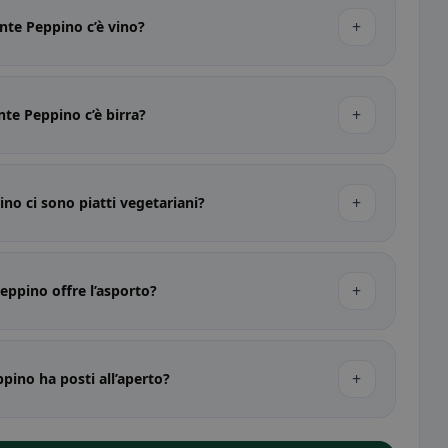
+
ante Peppino c’è vino?
+
nte Peppino c’è birra?
+
ino ci sono piatti vegetariani?
+
Peppino offre l’asporto?
+
ppino ha posti all’aperto?