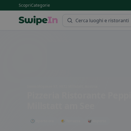
Scopri
Categorie
Swipein Homepage
Seemühlgasse 57, 9872 Millstatt, Austria
Pizzeria Ristorante Pep
Millstatt am See
🕒 Aperto ora
🌤 Terrazza
🥡 Asporto