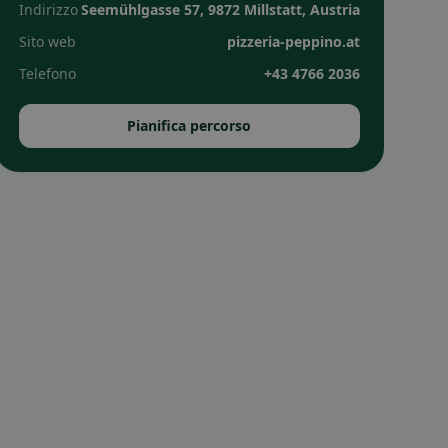
Indirizzo
Seemühlgasse 57, 9872 Millstatt, Austria
Sito web
pizzeria-peppino.at
Telefono
+43 4766 2036
Pianifica percorso