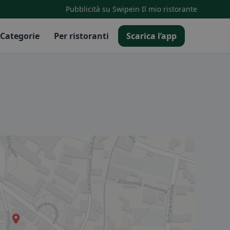
·
Pubblicità su Swipein
Il mio ristorante
Categorie
Per ristoranti
Scarica l’app