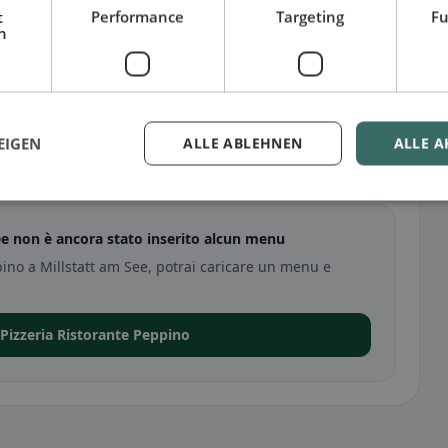
t
Performance
Targeting
Fu
h
EIGEN
ALLE ABLEHNEN
ALLE A
lstatt am See
ee non è ancora stato inserito alcun menu
pino a Millstatt am See, potrai caricare un menu e
 Pizzeria Ristorante Peppino