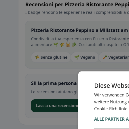
Recensioni per Pizzeria Ristorante Pepp
I badge rendono le esperienze reali comprensibili a c
Pizzeria Ristorante Peppino a Millstatt am 
Condividi la tua esperienza con Pizzeria Ristorante
alimentare 🌱 🌾 🕌 🥬. Così aiuti altri ospiti in O
🌾 Senza glutine
🌱 Vegano
🥕 Vegetaria
Sii la prima persona a condividere la tua e
Diese Webse
Le recensioni aiutano gli altri a decidere — soprat
Wir verwenden Co
weitere Nutzung 
Lascia una recensione nell’app
Cookie-Richtlinie
ALLE PARTNER 