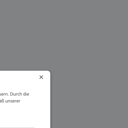
×
sern. Durch die
äß unserer