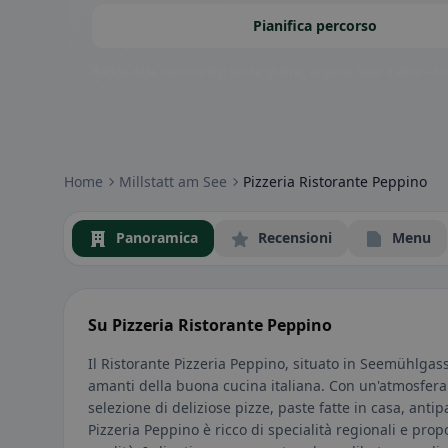
Pianifica percorso
Badge della community: senza glutine, vegano, halal e altro – subi
Home
Millstatt am See
Pizzeria Ristorante Peppino
Panoramica
Recensioni
Menu
Su Pizzeria Ristorante Peppino
Il Ristorante Pizzeria Peppino, situato in Seemühlgasse
amanti della buona cucina italiana. Con un'atmosfera 
selezione di deliziose pizze, paste fatte in casa, antipa
Pizzeria Peppino è ricco di specialità regionali e prop