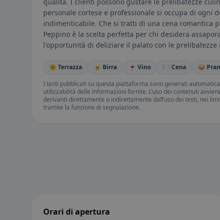
qualità. I clienti possono gustare le prelibatezze culi
personale cortese e professionale si occupa di ogni 
indimenticabile. Che si tratti di una cena romantica pe
Peppino è la scelta perfetta per chi desidera assapor
l'opportunità di deliziare il palato con le prelibatezze
🌞 Terrazza
🍺 Birra
🍷 Vino
🍽️ Cena
🥪 Pra
I testi pubblicati su questa piattaforma sono generati automatic
utilizzabilità delle informazioni fornite. L’uso dei contenuti avvie
derivanti direttamente o indirettamente dall’uso dei testi, nei lim
tramite la funzione di segnalazione.
Orari di apertura