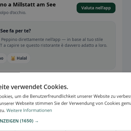
ino a Millstatt am See
Valuta nell’app
olpo d’occhio.
See fa per te?
 Peppino direttamente nell’app — in base al tuo stile
RT a capire se questo ristorante è davvero adatto a loro.
no
🕌 Halal
sperienza
ite verwendet Cookies.
tutto per senza glutine, vegano, vegetariano o halal.
okies, um die Benutzerfreundlichkeit unserer Website zu verbes
unserer Webseite stimmen Sie der Verwendung von Cookies gem
 zu.
Weitere Informationen
ANZEIGEN
(1650) →