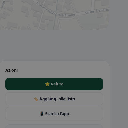
Azioni
⭐ Valuta
🏷️ Aggiungi alla lista
📱 Scarica l’app