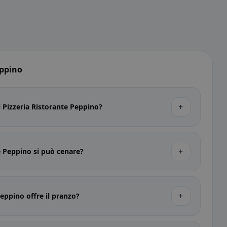
eppino
+
di Pizzeria Ristorante Peppino?
+
e Peppino si può cenare?
+
Peppino offre il pranzo?