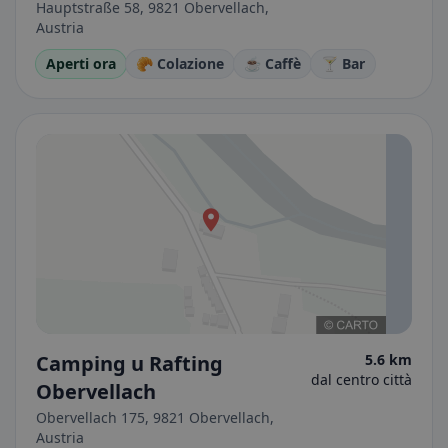
Hauptstraße 58, 9821 Obervellach,
Austria
Aperti ora
🥐 Colazione
☕ Caffè
🍸 Bar
Camping u Rafting
5.6 km
dal centro città
Obervellach
Obervellach 175, 9821 Obervellach,
Austria