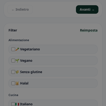
← Indietro
Avanti →
Filter
Reimposta
Alimentazione
🥕 Vegetariano
🌱 Vegano
🌾 Senza glutine
🕌 Halal
Cucina
🇮🇹 Italiano