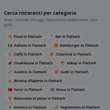
Cerca ristoranti per categorie
Trova ristoranti che oggi rispecchiano esattamente i tuoi
gusti.
🍕
Pizza
in Flattach
🍸
Bar
in Flattach
🇮🇹
Italiano
in Flattach
🍔
Hamburger
in Flattach
☕
Caffè
in Flattach
🥐
Colazione
in Flattach
🥩
Steakhouse
in Flattach
🥙
Kebap
in Flattach
🥢
Asiatico
in Flattach
🍣
Sushi
in Flattach
🍺
Birreria all’aperto
in Flattach
🇹🇷
Turco
in Flattach
🇬🇷
Greco
in Flattach
🦞
Ristorante di pesce
in Flattach
🍷
Enoteca
in Flattach
🥕
Vegetariano
in Flattach