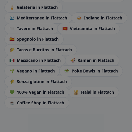
🍦
Gelateria
in Flattach
🌊
Mediterraneo
in Flattach
🍛
Indiano
in Flattach
🍽️
Tavern
in Flattach
🇻🇳
Vietnamita
in Flattach
🇪🇸
Spagnolo
in Flattach
🌮
Tacos e Burritos
in Flattach
🇲🇽
Messicano
in Flattach
🍜
Ramen
in Flattach
🌱
Vegano
in Flattach
🥗
Poke Bowls
in Flattach
🌾
Senza glutine
in Flattach
💚
100% Vegan
in Flattach
🕌
Halal
in Flattach
☕
Coffee Shop
in Flattach