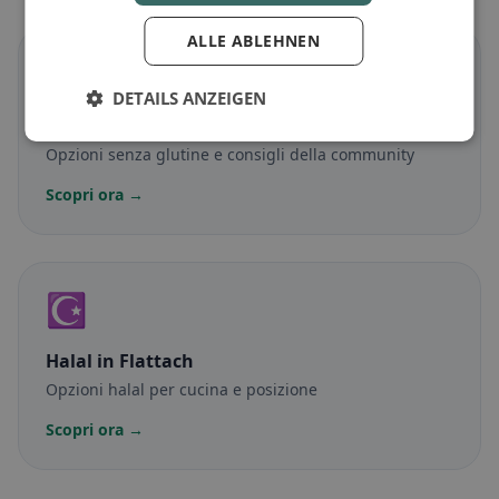
ALLE ABLEHNEN
🌾
DETAILS ANZEIGEN
Senza glutine
in Flattach
Opzioni senza glutine e consigli della community
Scopri ora →
☪️
Halal
in Flattach
Opzioni halal per cucina e posizione
Scopri ora →