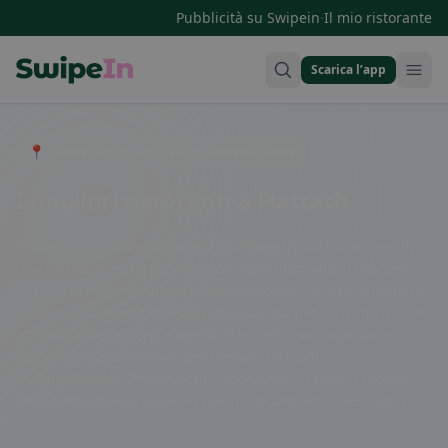
·
Pubblicità su Swipein
Il mio ristorante
Scarica l’app
Swipein Homepage
📍 Entdecke Restaurants, Bars & Cafés
I migliori ristoranti a Flattach
Flattach, situato in Carinzia, è un luogo incantevole che offre
una varietà di ristoranti deliziosi. Dai tradizionali ristoranti
austriaci che servono piatti locali autentici, ai bistrot moderni
e alla cucina internazionale, c'è qualcosa per tutti i gusti. Con
atmosfere accoglienti e menù che soddisfano ogni palato,
Flattach è il posto ideale per gustare una cena
indimenticabile. Prenota ora il tuo tavolo e scopri il meglio
della gastronomia locale in questo incantevole paese alpino.