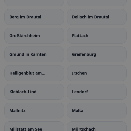
Berg im Drautal
Dellach im Drautal
Großkirchheim
Flattach
Gmünd in Kärnten
Greifenburg
Heiligenblut am
Irschen
Großglockner
Kleblach-Lind
Lendorf
Mallnitz
Malta
Millstatt am See
Mörtschach