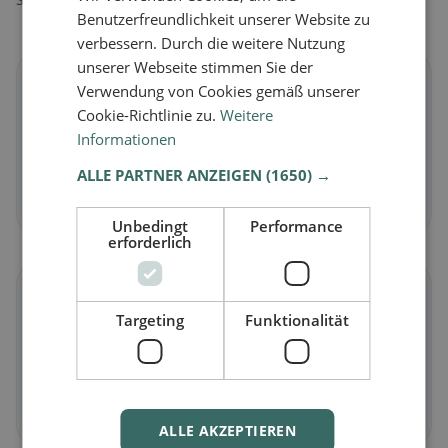
Benutzerfreundlichkeit unserer Website zu
verbessern. Durch die weitere Nutzung
unserer Webseite stimmen Sie der
🌱
Verwendung von Cookies gemäß unserer
Cookie-Richtlinie zu.
Weitere
Vegano
in Flattach
Informationen
Piatti vegetali e cucina vegana
ALLE PARTNER ANZEIGEN
(1650) →
Scopri ora →
Unbedingt
Performance
erforderlich
🥕
Targeting
Funktionalität
Vegetariano
in Flattach
Piatti senza carne e classici vegetariani
Scopri ora →
ALLE AKZEPTIEREN