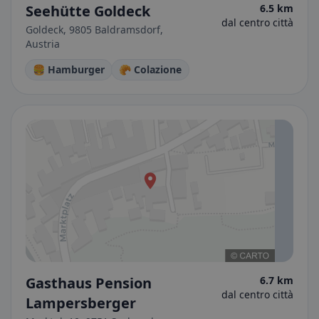
Seehütte Goldeck
6.5 km
dal centro città
Goldeck, 9805 Baldramsdorf,
Austria
🍔 Hamburger
🥐 Colazione
Gasthaus Pension
6.7 km
dal centro città
Lampersberger