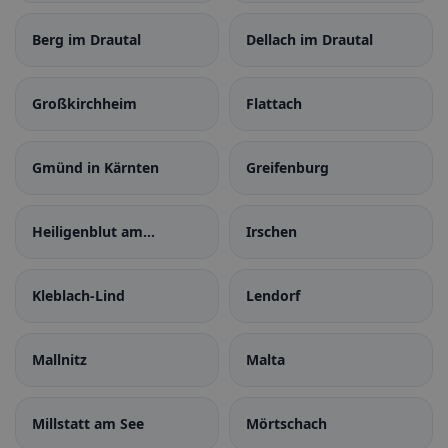
Berg im Drautal
Dellach im Drautal
Großkirchheim
Flattach
Gmünd in Kärnten
Greifenburg
Heiligenblut am
Irschen
Großglockner
Kleblach-Lind
Lendorf
Mallnitz
Malta
Millstatt am See
Mörtschach