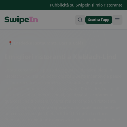
·
Pubblicità su Swipein
Il mio ristorante
Scarica l’app
Swipein Homepage
📍 Entdecke Restaurants, Bars & Cafés
I migliori ristoranti a Kleblach-Lind
Se stai cercando un posto dove gustare deliziosi piatti in
Kleblach-Lind, sei nel posto giusto! Questo incantevole paese
in Carinzia offre una varietà di ristoranti che sapranno
soddisfare ogni tuo desiderio culinario. Dai tradizionali piatti
austriaci ai piatti internazionali, qui troverai sicuramente
qualcosa che ti piacerà. Che tu stia cercando un ristorante
romantico per una serata speciale o un locale accogliente per
una cena in famiglia, Kleblach-Lind ha tutto da offrire.
Prenota ora e goditi un'esperienza culinaria indimenticabile!