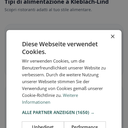
Tipi di alimentazione a Kleblach-Lind
Scopri ristoranti adatti al tuo stile alimentare.
🌱
×
Diese Webseite verwendet
Vegano
in Kleblach-Lind
Cookies.
Piatti vegetali e cucina vegana
Wir verwenden Cookies, um die
Scopri ora →
Benutzerfreundlichkeit unserer Website zu
verbessern. Durch die weitere Nutzung
unserer Webseite stimmen Sie der
Verwendung von Cookies gemäß unserer
🥕
Cookie-Richtlinie zu.
Weitere
Informationen
Vegetariano
in Kleblach-Lind
ALLE PARTNER ANZEIGEN
(1650) →
Piatti senza carne e classici vegetariani
Unbedingt
Performance
Scopri ora →