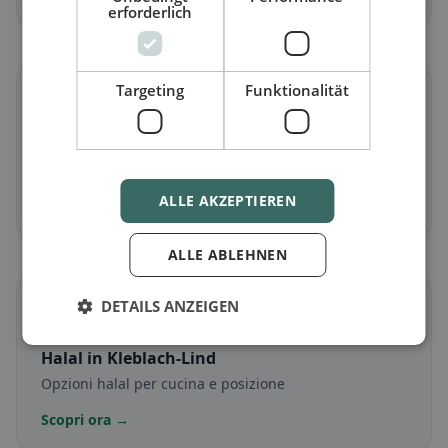
erforderlich
Targeting
Funktionalität
🌾
Senza glutine
in Kleblach-Lind
Opzioni senza glutine e consigli della community
ALLE AKZEPTIEREN
Scopri ora →
ALLE ABLEHNEN
☪️
DETAILS ANZEIGEN
Halal
in Kleblach-Lind
Opzioni halal per cucina e posizione
Scopri ora →