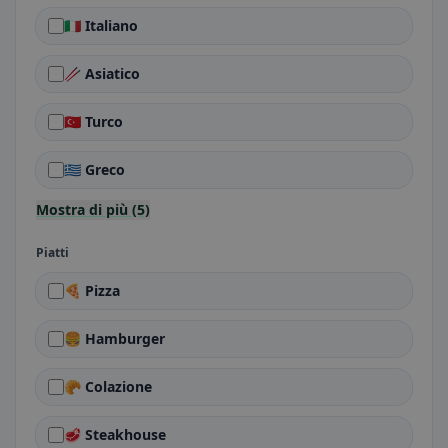
🇮🇹 Italiano
🥢 Asiatico
🇹🇷 Turco
🇬🇷 Greco
Mostra di più (5)
Piatti
🍕 Pizza
🍔 Hamburger
🥐 Colazione
🥩 Steakhouse