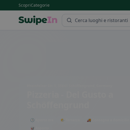
Scopri
Categorie
Swipein Homepage
Rheinfelser Str. 1, 35641 Schöffengrund, Germany
Pizzeria - Del Gusto
a
Schöffengrund
🕒 Aperto ora
🌤 Terrazza
🚚 Consegna a domicilio
🥡 Asporto