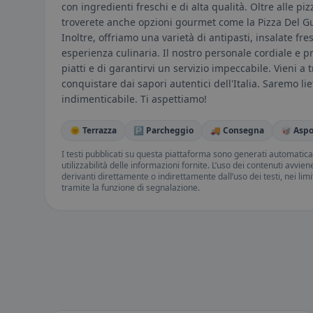
con ingredienti freschi e di alta qualità. Oltre alle p
troverete anche opzioni gourmet come la Pizza Del Gu
Inoltre, offriamo una varietà di antipasti, insalate fre
esperienza culinaria. Il nostro personale cordiale e p
piatti e di garantirvi un servizio impeccabile. Vieni a t
conquistare dai sapori autentici dell'Italia. Saremo li
indimenticabile. Ti aspettiamo!
🌞 Terrazza
🅿️ Parcheggio
🚚 Consegna
🥡 Aspo
I testi pubblicati su questa piattaforma sono generati automatic
utilizzabilità delle informazioni fornite. L’uso dei contenuti avvie
derivanti direttamente o indirettamente dall’uso dei testi, nei lim
tramite la funzione di segnalazione.