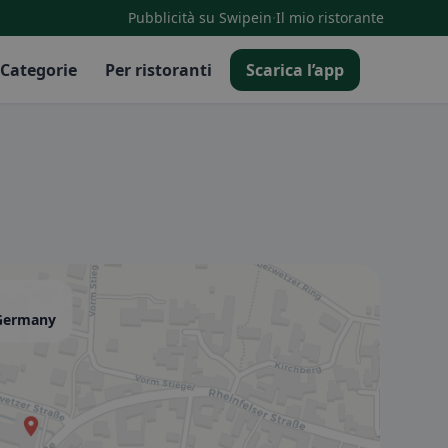
·
Pubblicità su Swipein
Il mio ristorante
Categorie
Per ristoranti
Scarica l’app
 Germany