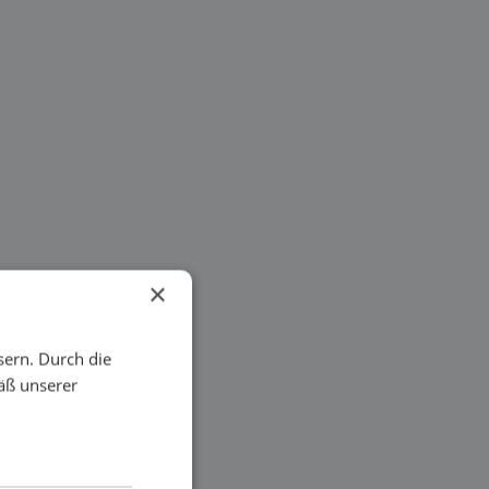
×
sern. Durch die
äß unserer