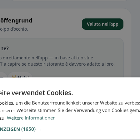
chöffengrund
Valuta nell’app
olpo d’occhio.
 te?
o direttamente nell’app — in base al tuo stile
RT a capire se questo ristorante è davvero adatto a loro.
no
🕌 Halal
ite verwendet Cookies.
okies, um die Benutzerfreundlichkeit unserer Website zu verbes
sperienza
unserer Webseite stimmen Sie der Verwendung von Cookies gem
tutto per senza glutine, vegano, vegetariano o halal.
 zu.
Weitere Informationen
ANZEIGEN
(1650) →