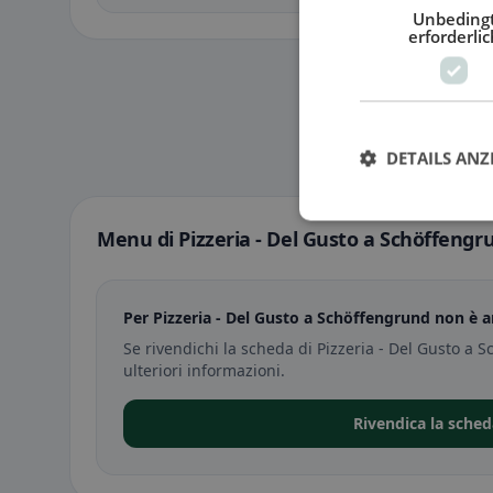
Unbeding
erforderlic
DETAILS ANZ
Menu di Pizzeria - Del Gusto a Schöffengr
Per Pizzeria - Del Gusto a Schöffengrund non è 
Se rivendichi la scheda di Pizzeria - Del Gusto a
ulteriori informazioni.
Rivendica la sched