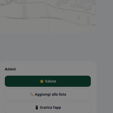
Azioni
⭐ Valuta
🏷️ Aggiungi alla lista
📱 Scarica l’app