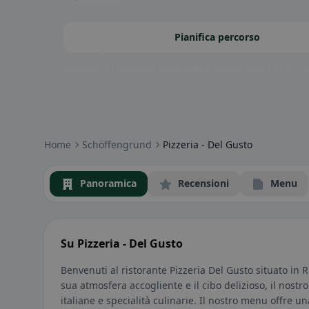
Pianifica percorso
Badge della community: senza glutine, vegano, halal e altro – subi
Home
Schöffengrund
Pizzeria - Del Gusto
Panoramica
Recensioni
Menu
Su Pizzeria - Del Gusto
Benvenuti al ristorante Pizzeria Del Gusto situato in
sua atmosfera accogliente e il cibo delizioso, il nostr
italiane e specialità culinarie. Il nostro menu offre u