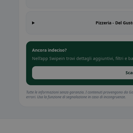
Pizzeria - Del Gust
Ancora indeciso?
Nell’app Swipein trovi dettagli aggiuntivi, filtri e
Sca
Tutte le informazioni senza garanzia. I contenuti provengono da Goo
errori. Usa la funzione di segnalazione in caso di incongruenze.