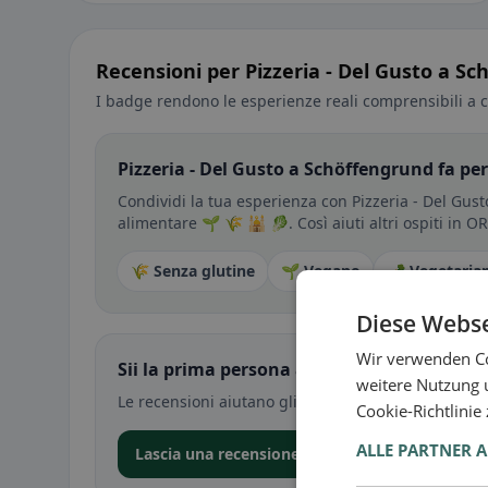
Recensioni per Pizzeria - Del Gusto a S
I badge rendono le esperienze reali comprensibili a c
Pizzeria - Del Gusto a Schöffengrund fa per
Condividi la tua esperienza con Pizzeria - Del Gust
alimentare 🌱 🌾 🕌 🥬. Così aiuti altri ospiti in O
🌾 Senza glutine
🌱 Vegano
🥕 Vegetaria
Diese Webse
Wir verwenden Co
Sii la prima persona a condividere la tua e
weitere Nutzung 
Le recensioni aiutano gli altri a decidere — soprat
Cookie-Richtlinie
ALLE PARTNER 
Lascia una recensione nell’app