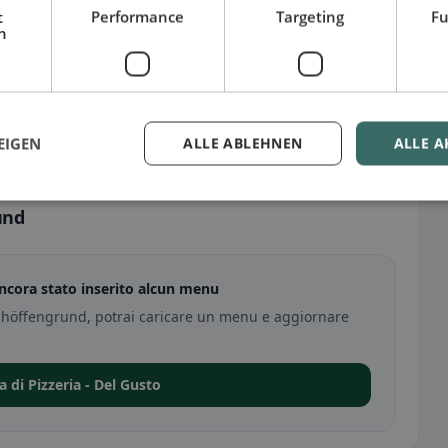
t
Performance
Targeting
Fu
h
EIGEN
ALLE ABLEHNEN
ALLE A
und
ancora stato inserito alcun menu
 Schöffengrund, potrai caricare un menu e aggiornare
a di Pizzeria - Del Gusto