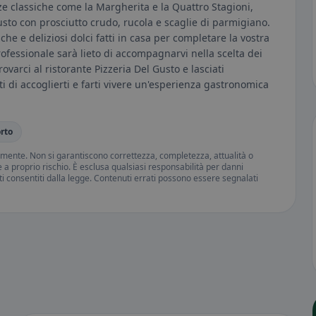
izze classiche come la Margherita e la Quattro Stagioni,
sto con prosciutto crudo, rucola e scaglie di parmigiano.
sche e deliziosi dolci fatti in casa per completare la vostra
rofessionale sarà lieto di accompagnarvi nella scelta dei
rovarci al ristorante Pizzeria Del Gusto e lasciati
eti di accoglierti e farti vivere un'esperienza gastronomica
rto
amente. Non si garantiscono correttezza, completezza, attualità o
ne a proprio rischio. È esclusa qualsiasi responsabilità per danni
iti consentiti dalla legge. Contenuti errati possono essere segnalati