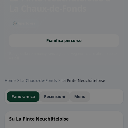
La Chaux-de-Fonds
🕒 Aperto ora
Pianifica percorso
Badge della community: senza glutine, vegano, halal e altro – subito
visibili.
Home
La Chaux-de-Fonds
La Pinte Neuchâteloise
Panoramica
Recensioni
Menu
Su La Pinte Neuchâteloise