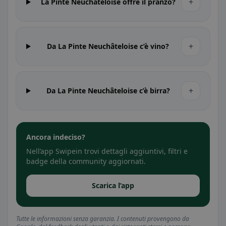
+
La Pinte Neuchâteloise offre il pranzo?
+
Da La Pinte Neuchâteloise c’è vino?
+
Da La Pinte Neuchâteloise c’è birra?
Ancora indeciso?
Nell’app Swipein trovi dettagli aggiuntivi, filtri e
badge della community aggiornati.
Scarica l’app
Tutte le informazioni senza garanzia. I contenuti provengono da