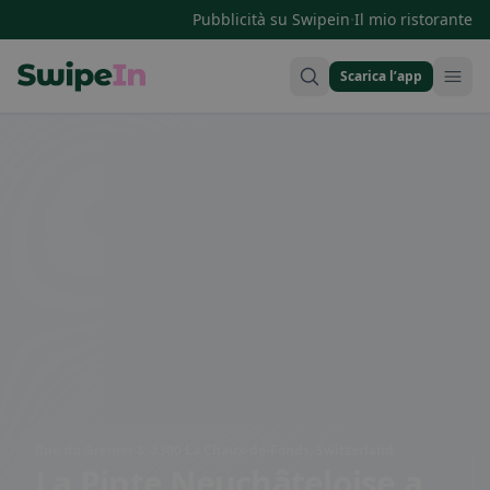
·
Pubblicità su Swipein
Il mio ristorante
Scarica l’app
Swipein Homepage
Rue du Grenier 8, 2300 La Chaux-de-Fonds, Switzerland
La Pinte Neuchâteloise
a