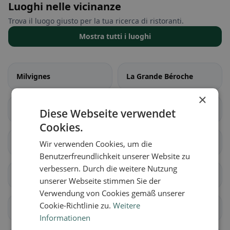
Luoghi nelle vicinanze
Trova il luogo giusto per la tua ricerca di ristoranti.
Mostra tutti i luoghi
Milvignes
La Grande Béroche
×
La Chaux-de-Fonds
Les Planchettes
Diese Webseite verwendet
Cookies.
La Sagne
La Brévine
Wir verwenden Cookies, um die
Benutzerfreundlichkeit unserer Website zu
verbessern. Durch die weitere Nutzung
Le Cerneux-Péquignot
La Chaux-du-Milieu
unserer Webseite stimmen Sie der
Verwendung von Cookies gemäß unserer
Cookie-Richtlinie zu.
Weitere
Le Locle
Les Ponts-de-Martel
Informationen