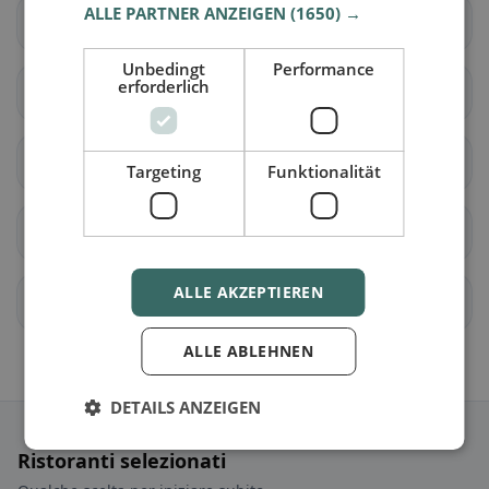
ALLE PARTNER ANZEIGEN
(1650) →
Cornaux
Cressier (NE)
Unbedingt
Performance
erforderlich
Enges
Hauterive (NE)
Le Landeron
Lignières
Targeting
Funktionalität
Neuchâtel
Saint-Blaise
ALLE AKZEPTIEREN
La Tène
Val-de-Ruz
ALLE ABLEHNEN
DETAILS ANZEIGEN
Ristoranti selezionati