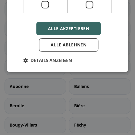
Noville
Ollon
Ormont-Dessous
ALLE AKZEPTIEREN
Ormont-Dessus
ALLE ABLEHNEN
Rennaz
Roche (VD)
DETAILS ANZEIGEN
Villeneuve (VD)
Yvorne
Aubonne
Ballens
Berolle
Bière
Bougy-Villars
Féchy