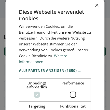
×
Diese Webseite verwendet
Cookies.
Wir verwenden Cookies, um die
Benutzerfreundlichkeit unserer Website zu
Luoghi nelle vicinanze
verbessern. Durch die weitere Nutzung
Trova il luogo giusto per la tua ricerca di ristoranti.
unserer Webseite stimmen Sie der
Verwendung von Cookies gemäß unserer
Mostra tutti i luoghi
Cookie-Richtlinie zu.
Weitere
Informationen
Bex
ALLE PARTNER ANZEIGEN
Chessel
(1650) →
Unbedingt
Performance
Corbeyrier
Gryon
erforderlich
Lavey-Morcles
Leysin
Targeting
Funktionalität