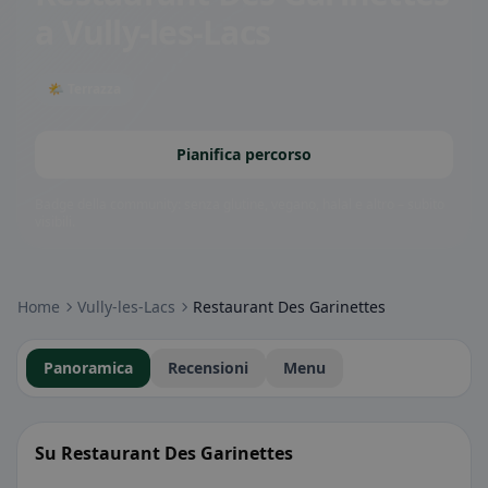
a Vully-les-Lacs
🌤 Terrazza
Pianifica percorso
Badge della community: senza glutine, vegano, halal e altro – subito
visibili.
Home
Vully-les-Lacs
Restaurant Des Garinettes
Panoramica
Recensioni
Menu
Su Restaurant Des Garinettes