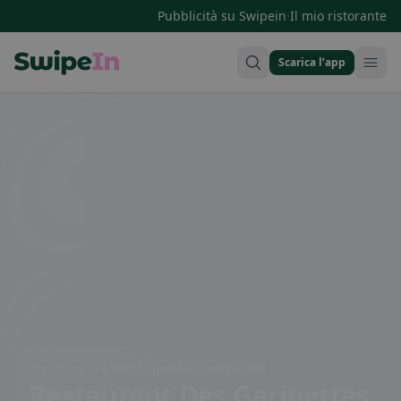
·
Pubblicità su Swipein
Il mio ristorante
Scarica l’app
Swipein Homepage
Rte du Lac 114, 1586 Vallamand, Switzerland
Restaurant Des Garinettes