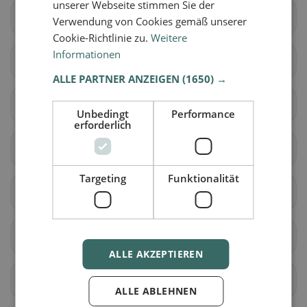
unserer Webseite stimmen Sie der
Großkirchheim
Flattach
Verwendung von Cookies gemäß unserer
Cookie-Richtlinie zu.
Weitere
Informationen
Gmünd in Kärnten
Greifenburg
ALLE PARTNER ANZEIGEN
(1650) →
Heiligenblut am
Irschen
Unbedingt
Performance
Großglockner
erforderlich
Kleblach-Lind
Lendorf
Targeting
Funktionalität
Mallnitz
Malta
Millstatt am See
Mörtschach
ALLE AKZEPTIEREN
Oberdrauburg
Obervellach
ALLE ABLEHNEN