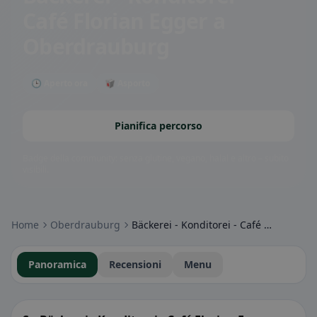
Café Florian Egger
a
Oberdrauburg
🕒 Aperto ora
🥡 Asporto
Pianifica percorso
Badge della community: senza glutine, vegano, halal e altro – subito
visibili.
Home
Oberdrauburg
Bäckerei - Konditorei - Café Florian Egger
Panoramica
Recensioni
Menu