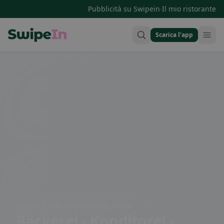
·
Pubblicità su Swipein
Il mio ristorante
Scarica l’app
Swipein Homepage
Marktpl. 3, 9781 Oberdrauburg, Austria
Bäckerei - Konditorei -