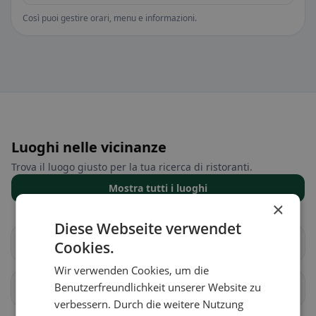
Così puoi gestire orari, menu e informazioni.
Luoghi nelle vicinanze
Trova il luogo giusto per la tua ricerca di ristoranti.
Mostra tutti i luoghi
×
Diese Webseite verwendet
Bad Kleinkirchheim
Baldramsdorf
Cookies.
Wir verwenden Cookies, um die
Benutzerfreundlichkeit unserer Website zu
Berg im Drautal
Dellach im Drautal
verbessern. Durch die weitere Nutzung