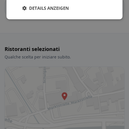
Radenthein
Rangersdorf
DETAILS ANZEIGEN
Ristoranti selezionati
Qualche scelta per iniziare subito.