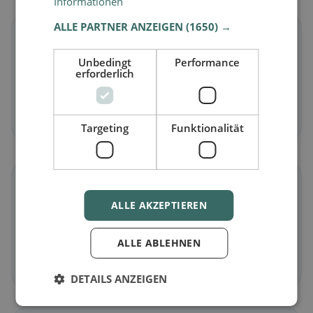
Informationen
ALLE PARTNER ANZEIGEN
(1650) →
🥕
Unbedingt
Performance
erforderlich
Vegetariano
in Röthenbach a.d.Pegnitz
Piatti senza carne e classici vegetariani
Scopri ora →
Targeting
Funktionalität
🌾
ALLE AKZEPTIEREN
Senza glutine
in Röthenbach a.d.Pegnitz
Opzioni senza glutine e consigli della community
ALLE ABLEHNEN
Scopri ora →
DETAILS ANZEIGEN