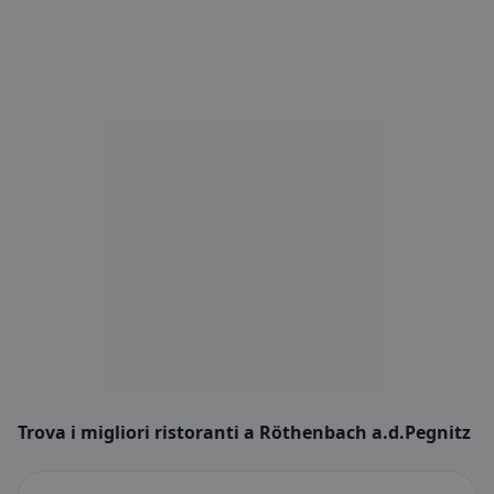
lasciati deliziare dai sapori autentici di questa pittoresca
località bavarese!
Trova i migliori ristoranti a Röthenbach a.d.Pegnitz