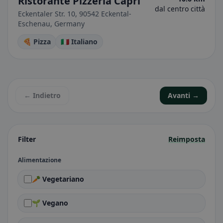
Ristorante Pizzeria Capri
dal centro città
Eckentaler Str. 10, 90542 Eckental-
Eschenau, Germany
🍕 Pizza
🇮🇹 Italiano
← Indietro
Avanti →
Filter
Reimposta
Alimentazione
🥕 Vegetariano
🌱 Vegano