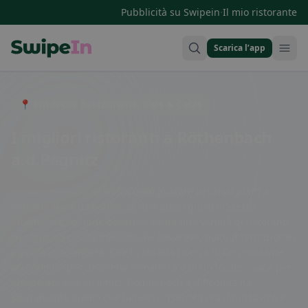
·
Pubblicità su Swipein
Il mio ristorante
Scarica l’app
Swipein Homepage
📍 Entdecke Restaurants, Bars & Cafés
I migliori ristoranti a Röthenbach
a.d.Pegnitz
Se stai cercando un posto dove gustare deliziosi piatti a
Röthenbach a.d.Pegnitz, sei nel posto giusto! Questo
incantevole comune bavarese vanta una varietà di ristoranti
che offrono cucina tradizionale bavarese, piatti internazionali
e molto altro ancora. Che tu sia alla ricerca di un ristorante
accogliente per una cena romantica o di un locale vivace per
una serata con gli amici, Röthenbach a.d.Pegnitz ha
sicuramente quello che fa per te. Prenota ora il tuo tavolo e