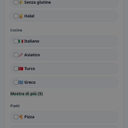
🌾 Senza glutine
🕌 Halal
Cucina
🇮🇹 Italiano
🥢 Asiatico
🇹🇷 Turco
🇬🇷 Greco
Mostra di più (5)
Piatti
🍕 Pizza