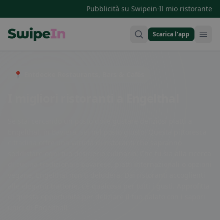
·
Pubblicità su Swipein
Il mio ristorante
Scarica l’app
Swipein Homepage
📍 Entdecke Restaurants, Bars & Cafés
I migliori ristoranti a Engelthal
Se stai cercando un posto dove gustare deliziosi piatti a
Engelthal, in Baviera, sei nel posto giusto! Questa pittoresca
cittadina offre una varietà di ristoranti che sapranno
soddisfare ogni tuo desiderio culinario. Che tu sia alla ricerca
di cucina tradizionale bavarese, piatti internazionali o opzioni
vegane, Engelthal non ti deluderà. Dai ristoranti accoglienti
alle eleganti trattorie, c'è qualcosa per tutti i gusti. Approfitta
di questa opportunità per deliziare il tuo palato con i sapori
unici di Engelthal!