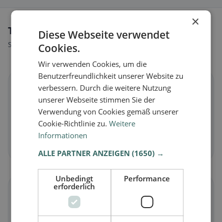
×
Tipi di alimentazione a Engelthal
Diese Webseite verwendet
Scopri ristoranti adatti al tuo stile alimentare.
Cookies.
Wir verwenden Cookies, um die
Benutzerfreundlichkeit unserer Website zu
🌱
verbessern. Durch die weitere Nutzung
unserer Webseite stimmen Sie der
Verwendung von Cookies gemäß unserer
Vegano
in Engelthal
Cookie-Richtlinie zu.
Weitere
Piatti vegetali e cucina vegana
Informationen
Scopri ora →
ALLE PARTNER ANZEIGEN
(1650) →
Unbedingt
Performance
erforderlich
🥕
Vegetariano
in Engelthal