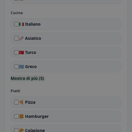
Cucina
🇮🇹 Italiano
🥢 Asiatico
🇹🇷 Turco
🇬🇷 Greco
Mostra di più (5)
Piatti
🍕 Pizza
🍔 Hamburger
🥐 Colazione