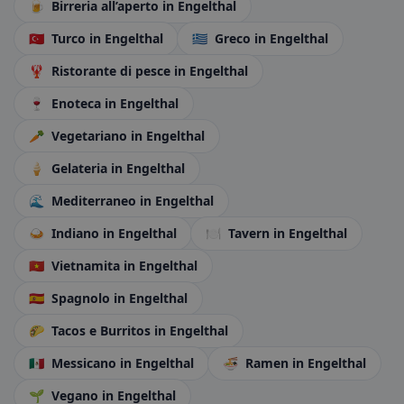
🍺
Birreria all’aperto
in Engelthal
🇹🇷
Turco
in Engelthal
🇬🇷
Greco
in Engelthal
🦞
Ristorante di pesce
in Engelthal
🍷
Enoteca
in Engelthal
🥕
Vegetariano
in Engelthal
🍦
Gelateria
in Engelthal
🌊
Mediterraneo
in Engelthal
🍛
Indiano
in Engelthal
🍽️
Tavern
in Engelthal
🇻🇳
Vietnamita
in Engelthal
🇪🇸
Spagnolo
in Engelthal
🌮
Tacos e Burritos
in Engelthal
🇲🇽
Messicano
in Engelthal
🍜
Ramen
in Engelthal
🌱
Vegano
in Engelthal