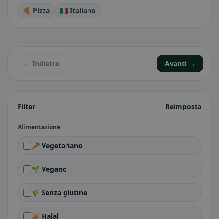
🍕 Pizza
🇮🇹 Italiano
← Indietro
Avanti →
Filter
Reimposta
Alimentazione
🥕 Vegetariano
🌱 Vegano
🌾 Senza glutine
🕌 Halal