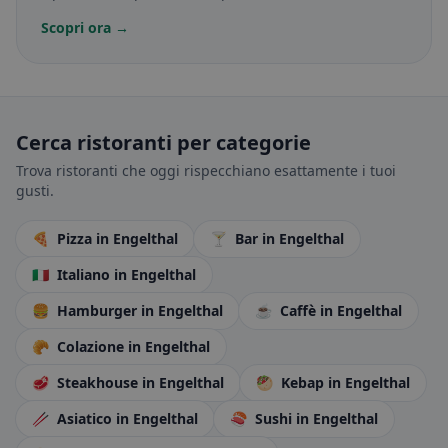
Scopri ora →
Cerca ristoranti per categorie
Trova ristoranti che oggi rispecchiano esattamente i tuoi
gusti.
🍕
Pizza
in Engelthal
🍸
Bar
in Engelthal
🇮🇹
Italiano
in Engelthal
🍔
Hamburger
in Engelthal
☕
Caffè
in Engelthal
🥐
Colazione
in Engelthal
🥩
Steakhouse
in Engelthal
🥙
Kebap
in Engelthal
🥢
Asiatico
in Engelthal
🍣
Sushi
in Engelthal