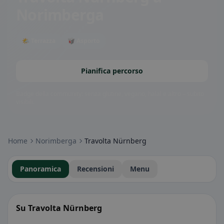
Norimberga
🌤 Terrazza
🥡 Asporto
Pianifica percorso
Badge della community: senza glutine, vegano, halal e altro – subito
visibili.
Home
Norimberga
Travolta Nürnberg
Panoramica
Recensioni
Menu
Su Travolta Nürnberg