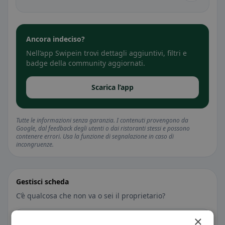
Ancora indeciso?
Nell’app Swipein trovi dettagli aggiuntivi, filtri e
badge della community aggiornati.
Scarica l’app
Tutte le informazioni senza garanzia. I contenuti provengono da
Google, dal feedback degli utenti o dai ristoranti stessi e possono
contenere errori. Usa la funzione di segnalazione in caso di
incongruenze.
Gestisci scheda
C’è qualcosa che non va o sei il proprietario?
×
🐛 Segnala un problema