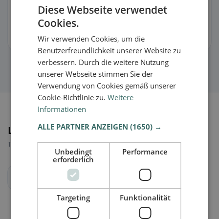
Diese Webseite verwendet
🏪 Rivendica la scheda gratis
Cookies.
Wir verwenden Cookies, um die
Così puoi gestire orari, menu e informazioni.
Benutzerfreundlichkeit unserer Website zu
verbessern. Durch die weitere Nutzung
unserer Webseite stimmen Sie der
Verwendung von Cookies gemäß unserer
Cookie-Richtlinie zu.
Weitere
Informationen
ALLE PARTNER ANZEIGEN
(1650) →
Luoghi nelle vicinanze
Trova il luogo giusto per la tua ricerca di ristoranti.
Unbedingt
Performance
erforderlich
Norimberga
Targeting
Funktionalität