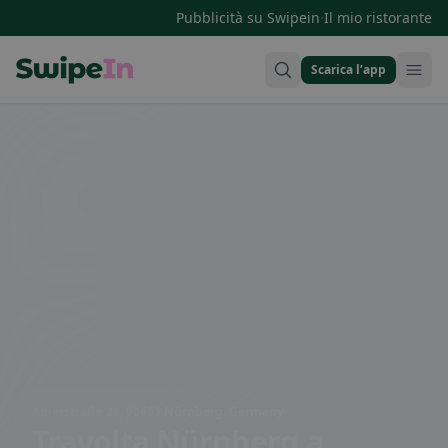
·
Pubblicità su Swipein
Il mio ristorante
Scarica l’app
Swipein Homepage
Adlerstraße 28, 90403 Nürnberg, Germany
Travolta Nürnberg
a